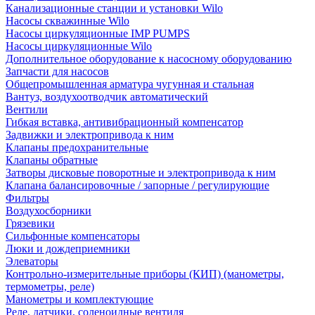
Канализационные станции и установки Wilo
Насосы скважинные Wilo
Насосы циркуляционные IMP PUMPS
Насосы циркуляционные Wilo
Дополнительное оборудование к насосному оборудованию
Запчасти для насосов
Общепромышленная арматура чугунная и стальная
Вантуз, воздухоотводчик автоматический
Вентили
Гибкая вставка, антивибрационный компенсатор
Задвижки и электропривода к ним
Клапаны предохранительные
Клапаны обратные
Затворы дисковые поворотные и электропривода к ним
Клапана балансировочные / запорные / регулирующие
Фильтры
Воздухосборники
Грязевики
Сильфонные компенсаторы
Люки и дождеприемники
Элеваторы
Контрольно-измерительные приборы (КИП) (манометры,
термометры, реле)
Манометры и комплектующие
Реле, датчики, соленоидные вентиля