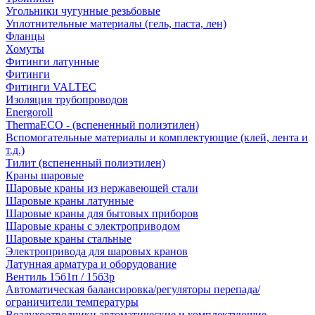
Угольники чугунные резьбовые
Уплотнительные материалы (гель, паста, лен)
Фланцы
Хомуты
Фитинги латунные
Фитинги
Фитинги VALTEC
Изоляция трубопроводов
Energoroll
ThermaECO - (вспененный полиэтилен)
Вспомогательные материалы и комплектующие (клей, лента и
т.д.)
Тилит (вспененный полиэтилен)
Краны шаровые
Шаровые краны из нержавеющей стали
Шаровые краны латунные
Шаровые краны для бытовых приборов
Шаровые краны с электроприводом
Шаровые краны стальные
Электропривода для шаровых кранов
Латунная арматура и оборудование
Вентиль 15б1п / 15б3р
Автоматическая балансировка/регуляторы перепада/
ограничители температуры
Воздухоотводчики автоматические и комплектующие