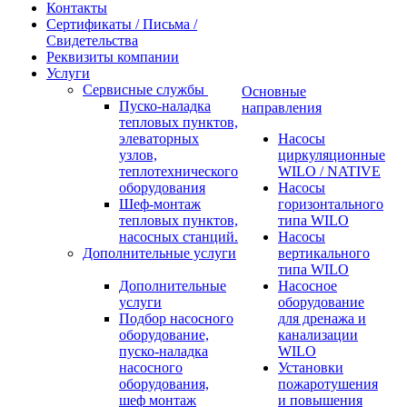
Контакты
Сертификаты / Письма /
Свидетельства
Реквизиты компании
Услуги
Сервисные службы
Основные
Пуско-наладка
направления
тепловых пунктов,
элеваторных
Насосы
узлов,
циркуляционные
теплотехнического
WILO / NATIVE
оборудования
Насосы
Шеф-монтаж
горизонтального
тепловых пунктов,
типа WILO
насосных станций.
Насосы
Дополнительные услуги
вертикального
типа WILO
Дополнительные
Насосное
услуги
оборудование
Подбор насосного
для дренажа и
оборудование,
канализации
пуско-наладка
WILO
насосного
Установки
оборудования,
пожаротушения
шеф монтаж
и повышения