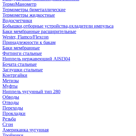
ТермоМанометр
Термометры биметаллические
Термометры жидкостные
Водосчетчики
Бобышки,отборные устройства,охладители импульса
Баки мембранные расширительные
Wester, Flamco/Flexcon
Принадлежности к бакам
Баки мембранные
Фитинги стальные
Ниппель нержавеющий AISI304
Бочата стальные
Заглушки стальные
Контргайки
Метизы
Муфты
Ниппель чугунный тип 280
Обводы
Отводы
Переходы
Прокладки
Резьба
Сгон
Американка чугунная
Тройники