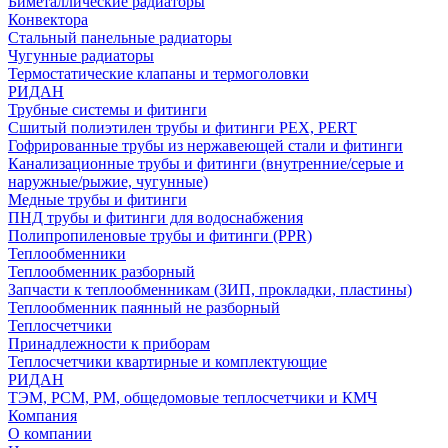
Биметаллические радиаторы
Конвектора
Стальный панельные радиаторы
Чугунные радиаторы
Термостатические клапаны и термоголовки
РИДАН
Трубные системы и фитинги
Сшитый полиэтилен трубы и фитинги PEX, PERT
Гофрированные трубы из нержавеющей стали и фитинги
Канализационные трубы и фитинги (внутренние/серые и
наружные/рыжие, чугунные)
Медные трубы и фитинги
ПНД трубы и фитинги для водоснабжения
Полипропиленовые трубы и фитинги (PPR)
Теплообменники
Теплообменник разборный
Запчасти к теплообменникам (ЗИП, прокладки, пластины)
Теплообменник паянный не разборный
Теплосчетчики
Принадлежности к приборам
Теплосчетчики квартирные и комплектующие
РИДАН
ТЭМ, РСМ, РМ, общедомовые теплосчетчики и КМЧ
Компания
О компании