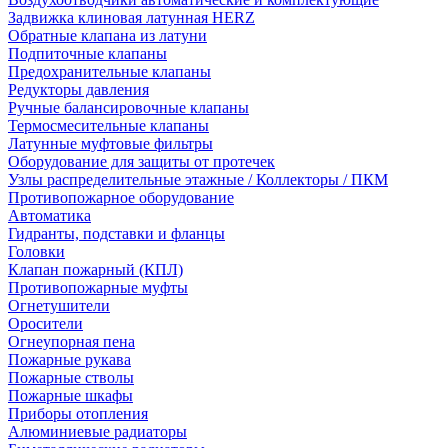
Задвижка клиновая латунная HERZ
Обратные клапана из латуни
Подпиточные клапаны
Предохранительные клапаны
Редукторы давления
Ручные балансировочные клапаны
Термосмесительные клапаны
Латунные муфтовые фильтры
Оборудование для защиты от протечек
Узлы распределительные этажные / Коллекторы / ПКМ
Противопожарное оборудование
Автоматика
Гидранты, подставки и фланцы
Головки
Клапан пожарный (КПЛ)
Противопожарные муфты
Огнетушители
Оросители
Огнеупорная пена
Пожарные рукава
Пожарные стволы
Пожарные шкафы
Приборы отопления
Алюминиевые радиаторы