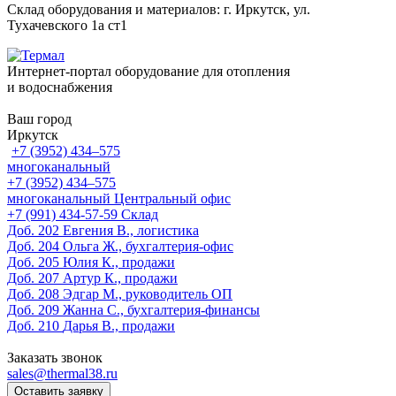
Склад оборудования и материалов: г. Иркутск, ул.
Тухачевского 1а ст1
Интернет-портал оборудование для отопления
и водоснабжения
Ваш город
Иркутск
+7 (3952) 434‒575
многоканальный
+7 (3952) 434‒575
многоканальный
Центральный офис
‎+7 (991) 434-57-59
Склад
Доб. 202
Евгения В., логистика
Доб. 204
Ольга Ж., бухгалтерия-офис
Доб. 205
Юлия К., продажи
Доб. 207
Артур К., продажи
Доб. 208
Эдгар М., руководитель ОП
Доб. 209
Жанна С., бухгалтерия-финансы
Доб. 210
Дарья В., продажи
Заказать звонок
sales@thermal38.ru
Оставить заявку