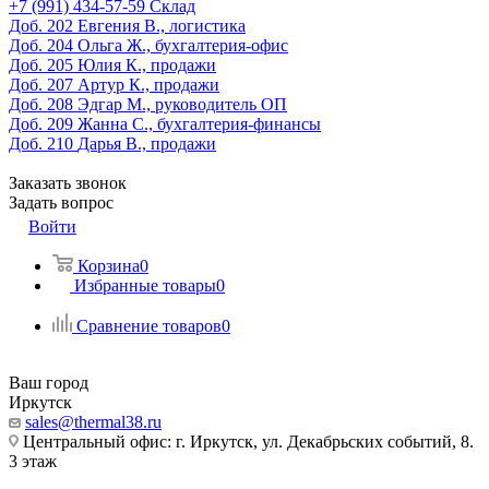
‎+7 (991) 434-57-59
Склад
Доб. 202
Евгения В., логистика
Доб. 204
Ольга Ж., бухгалтерия-офис
Доб. 205
Юлия К., продажи
Доб. 207
Артур К., продажи
Доб. 208
Эдгар М., руководитель ОП
Доб. 209
Жанна С., бухгалтерия-финансы
Доб. 210
Дарья В., продажи
Заказать звонок
Задать вопрос
Войти
Корзина
0
Избранные товары
0
Сравнение товаров
0
Ваш город
Иркутск
sales@thermal38.ru
Центральный офис: г. Иркутск, ул. Декабрьских событий, 8.
3 этаж