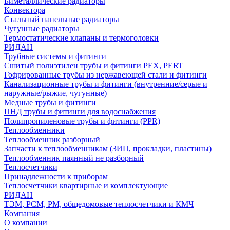
Биметаллические радиаторы
Конвектора
Стальный панельные радиаторы
Чугунные радиаторы
Термостатические клапаны и термоголовки
РИДАН
Трубные системы и фитинги
Сшитый полиэтилен трубы и фитинги PEX, PERT
Гофрированные трубы из нержавеющей стали и фитинги
Канализационные трубы и фитинги (внутренние/серые и
наружные/рыжие, чугунные)
Медные трубы и фитинги
ПНД трубы и фитинги для водоснабжения
Полипропиленовые трубы и фитинги (PPR)
Теплообменники
Теплообменник разборный
Запчасти к теплообменникам (ЗИП, прокладки, пластины)
Теплообменник паянный не разборный
Теплосчетчики
Принадлежности к приборам
Теплосчетчики квартирные и комплектующие
РИДАН
ТЭМ, РСМ, РМ, общедомовые теплосчетчики и КМЧ
Компания
О компании