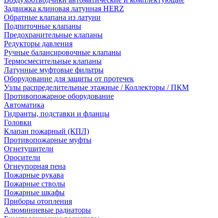
Задвижка клиновая латунная HERZ
Обратные клапана из латуни
Подпиточные клапаны
Предохранительные клапаны
Редукторы давления
Ручные балансировочные клапаны
Термосмесительные клапаны
Латунные муфтовые фильтры
Оборудование для защиты от протечек
Узлы распределительные этажные / Коллекторы / ПКМ
Противопожарное оборудование
Автоматика
Гидранты, подставки и фланцы
Головки
Клапан пожарный (КПЛ)
Противопожарные муфты
Огнетушители
Оросители
Огнеупорная пена
Пожарные рукава
Пожарные стволы
Пожарные шкафы
Приборы отопления
Алюминиевые радиаторы