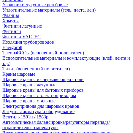
Угольники чугунные резьбовые
Уплотнительные материалы (гель, паста, лен)
Фланцы
Хомуты
Фитинги латунные
Фитинги
Фитинги VALTEC
Изоляция трубопроводов
Energoroll
ThermaECO - (вспененный полиэтилен)
Вспомогательные материалы и комплектующие (клей, лента и
т.д.)
Тилит (вспененный полиэтилен)
Краны шаровые
Шаровые краны из нержавеющей стали
Шаровые краны латунные
Шаровые краны для бытовых приборов
Шаровые краны с электроприводом
Шаровые краны стальные
Электропривода для шаровых кранов
Латунная арматура и оборудование
Вентиль 15б1п / 15б3р
Автоматическая балансировка/регуляторы перепада/
ограничители температуры
Воздухоотводчики автоматические и комплектующие