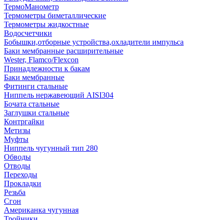
ТермоМанометр
Термометры биметаллические
Термометры жидкостные
Водосчетчики
Бобышки,отборные устройства,охладители импульса
Баки мембранные расширительные
Wester, Flamco/Flexcon
Принадлежности к бакам
Баки мембранные
Фитинги стальные
Ниппель нержавеющий AISI304
Бочата стальные
Заглушки стальные
Контргайки
Метизы
Муфты
Ниппель чугунный тип 280
Обводы
Отводы
Переходы
Прокладки
Резьба
Сгон
Американка чугунная
Тройники