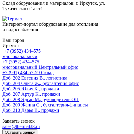
Склад оборудования и материалов: г. Иркутск, ул.
Тухачевского 1а ст1
Интернет-портал оборудование для отопления
и водоснабжения
Ваш город
Иркутск
+7 (3952) 434‒575
многоканальный
+7 (3952) 434‒575
многоканальный
Центральный офис
‎+7 (991) 434-57-59
Склад
Доб. 202
Евгения В., логистика
Доб. 204
Ольга Ж., бухгалтерия-офис
Доб. 205
Юлия К., продажи
Доб. 207
Артур К., продажи
Доб. 208
Эдгар М., руководитель ОП
Доб. 209
Жанна С., бухгалтерия-финансы
Доб. 210
Дарья В., продажи
Заказать звонок
sales@thermal38.ru
Оставить заявку