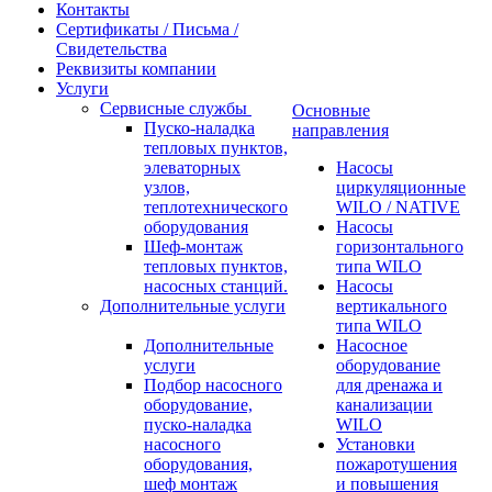
Контакты
Сертификаты / Письма /
Свидетельства
Реквизиты компании
Услуги
Сервисные службы
Основные
Пуско-наладка
направления
тепловых пунктов,
элеваторных
Насосы
узлов,
циркуляционные
теплотехнического
WILO / NATIVE
оборудования
Насосы
Шеф-монтаж
горизонтального
тепловых пунктов,
типа WILO
насосных станций.
Насосы
Дополнительные услуги
вертикального
типа WILO
Дополнительные
Насосное
услуги
оборудование
Подбор насосного
для дренажа и
оборудование,
канализации
пуско-наладка
WILO
насосного
Установки
оборудования,
пожаротушения
шеф монтаж
и повышения