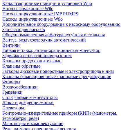
Канализационные станции и установки Wilo
Насосы скважинные Wilo
Насосы циркуляционные IMP PUMPS
Насосы циркуляционные Wilo
Дополнительное оборудование к насосному оборудованию
Запчасти для насосов
Общепромышленная арматура чугунная и стальная
Вантуз, воздухоотводчик автоматический
Вентили
Гибкая вставка, антивибрационный компенсатор
Задвижки и электропривода к ним
Клапаны предохранительные
Клапаны обратные
Затворы дисковые поворотные и электропривода к ним
Клапана балансировочные / запорные / регулирующие
Фильтры
Воздухосборники
Грязевики
Сильфонные компенсаторы
Люки и дождеприемники
Элеваторы
Контрольно-измерительные приборы (КИП) (манометры,
термометры, реле)
Манометры и комплектующие
Реле, датчики, соленоидные вентиля