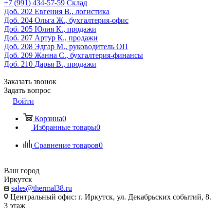
‎+7 (991) 434-57-59
Склад
Доб. 202
Евгения В., логистика
Доб. 204
Ольга Ж., бухгалтерия-офис
Доб. 205
Юлия К., продажи
Доб. 207
Артур К., продажи
Доб. 208
Эдгар М., руководитель ОП
Доб. 209
Жанна С., бухгалтерия-финансы
Доб. 210
Дарья В., продажи
Заказать звонок
Задать вопрос
Войти
Корзина
0
Избранные товары
0
Сравнение товаров
0
Ваш город
Иркутск
sales@thermal38.ru
Центральный офис: г. Иркутск, ул. Декабрьских событий, 8.
3 этаж