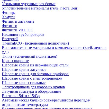
Угольники чугунные резьбовые
Уплотнительные материалы (гель, паста, лен)
Фланцы
Хомуты
Фитинги латунные
Фитинги
Фитинги VALTEC
Изоляция трубопроводов
Energoroll
ThermaECO - (вспененный полиэтилен)
Вспомогательные материалы и комплектующие (клей, лента и
т.д.)
Тилит (вспененный полиэтилен)
Краны шаровые
Шаровые краны из нержавеющей стали
Шаровые краны латунные
Шаровые краны для бытовых приборов
Шаровые краны с электроприводом
Шаровые краны стальные
Электропривода для шаровых кранов
Латунная арматура и оборудование
Вентиль 15б1п / 15б3р
Автоматическая балансировка/регуляторы перепада/
ограничители температуры
Воздухоотводчики автоматические и комплектующие