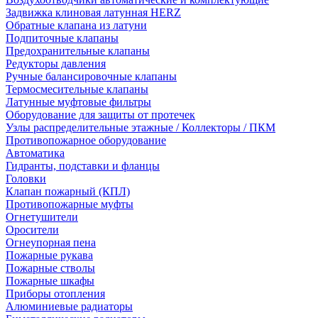
Задвижка клиновая латунная HERZ
Обратные клапана из латуни
Подпиточные клапаны
Предохранительные клапаны
Редукторы давления
Ручные балансировочные клапаны
Термосмесительные клапаны
Латунные муфтовые фильтры
Оборудование для защиты от протечек
Узлы распределительные этажные / Коллекторы / ПКМ
Противопожарное оборудование
Автоматика
Гидранты, подставки и фланцы
Головки
Клапан пожарный (КПЛ)
Противопожарные муфты
Огнетушители
Оросители
Огнеупорная пена
Пожарные рукава
Пожарные стволы
Пожарные шкафы
Приборы отопления
Алюминиевые радиаторы