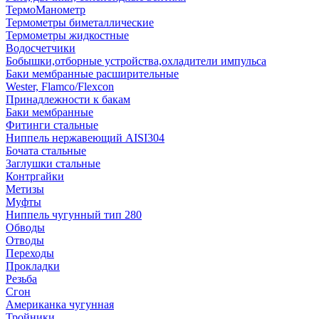
ТермоМанометр
Термометры биметаллические
Термометры жидкостные
Водосчетчики
Бобышки,отборные устройства,охладители импульса
Баки мембранные расширительные
Wester, Flamco/Flexcon
Принадлежности к бакам
Баки мембранные
Фитинги стальные
Ниппель нержавеющий AISI304
Бочата стальные
Заглушки стальные
Контргайки
Метизы
Муфты
Ниппель чугунный тип 280
Обводы
Отводы
Переходы
Прокладки
Резьба
Сгон
Американка чугунная
Тройники