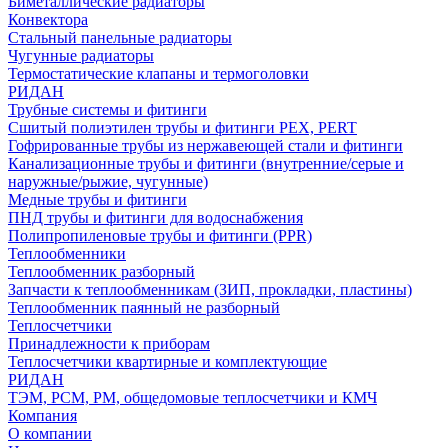
Биметаллические радиаторы
Конвектора
Стальный панельные радиаторы
Чугунные радиаторы
Термостатические клапаны и термоголовки
РИДАН
Трубные системы и фитинги
Сшитый полиэтилен трубы и фитинги PEX, PERT
Гофрированные трубы из нержавеющей стали и фитинги
Канализационные трубы и фитинги (внутренние/серые и
наружные/рыжие, чугунные)
Медные трубы и фитинги
ПНД трубы и фитинги для водоснабжения
Полипропиленовые трубы и фитинги (PPR)
Теплообменники
Теплообменник разборный
Запчасти к теплообменникам (ЗИП, прокладки, пластины)
Теплообменник паянный не разборный
Теплосчетчики
Принадлежности к приборам
Теплосчетчики квартирные и комплектующие
РИДАН
ТЭМ, РСМ, РМ, общедомовые теплосчетчики и КМЧ
Компания
О компании