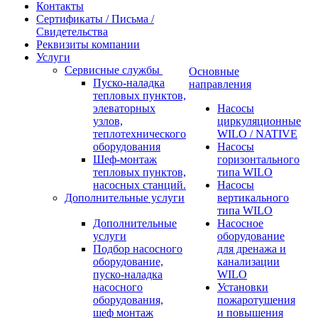
Контакты
Сертификаты / Письма /
Свидетельства
Реквизиты компании
Услуги
Сервисные службы
Основные
Пуско-наладка
направления
тепловых пунктов,
элеваторных
Насосы
узлов,
циркуляционные
теплотехнического
WILO / NATIVE
оборудования
Насосы
Шеф-монтаж
горизонтального
тепловых пунктов,
типа WILO
насосных станций.
Насосы
Дополнительные услуги
вертикального
типа WILO
Дополнительные
Насосное
услуги
оборудование
Подбор насосного
для дренажа и
оборудование,
канализации
пуско-наладка
WILO
насосного
Установки
оборудования,
пожаротушения
шеф монтаж
и повышения