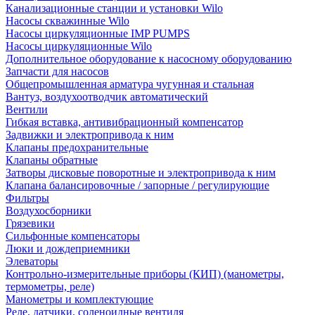
Канализационные станции и установки Wilo
Насосы скважинные Wilo
Насосы циркуляционные IMP PUMPS
Насосы циркуляционные Wilo
Дополнительное оборудование к насосному оборудованию
Запчасти для насосов
Общепромышленная арматура чугунная и стальная
Вантуз, воздухоотводчик автоматический
Вентили
Гибкая вставка, антивибрационный компенсатор
Задвижки и электропривода к ним
Клапаны предохранительные
Клапаны обратные
Затворы дисковые поворотные и электропривода к ним
Клапана балансировочные / запорные / регулирующие
Фильтры
Воздухосборники
Грязевики
Сильфонные компенсаторы
Люки и дождеприемники
Элеваторы
Контрольно-измерительные приборы (КИП) (манометры,
термометры, реле)
Манометры и комплектующие
Реле, датчики, соленоидные вентиля