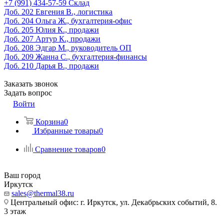
‎+7 (991) 434-57-59
Склад
Доб. 202
Евгения В., логистика
Доб. 204
Ольга Ж., бухгалтерия-офис
Доб. 205
Юлия К., продажи
Доб. 207
Артур К., продажи
Доб. 208
Эдгар М., руководитель ОП
Доб. 209
Жанна С., бухгалтерия-финансы
Доб. 210
Дарья В., продажи
Заказать звонок
Задать вопрос
Войти
Корзина
0
Избранные товары
0
Сравнение товаров
0
Ваш город
Иркутск
sales@thermal38.ru
Центральный офис: г. Иркутск, ул. Декабрьских событий, 8.
3 этаж