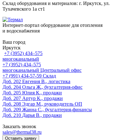
Склад оборудования и материалов: г. Иркутск, ул.
Тухачевского 1а ст1
Интернет-портал оборудование для отопления
и водоснабжения
Ваш город
Иркутск
+7 (3952) 434‒575
многоканальный
+7 (3952) 434‒575
многоканальный
Центральный офис
‎+7 (991) 434-57-59
Склад
Доб. 202
Евгения В., логистика
Доб. 204
Ольга Ж., бухгалтерия-офис
Доб. 205
Юлия К., продажи
Доб. 207
Артур К., продажи
Доб. 208
Эдгар М., руководитель ОП
Доб. 209
Жанна С., бухгалтерия-финансы
Доб. 210
Дарья В., продажи
Заказать звонок
sales@thermal38.ru
Оставить заявку