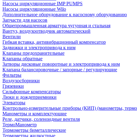
Насосы циркуляционные IMP PUMPS
Насосы циркуляционные Wilo
Дополнительное оборудование к насосному оборудованию
Запчасти для насосов
Общепромышленная арматура чугунная и стальная
Вантуз, воздухоотводчик автоматический
Вентили
Гибкая вставка, антивибрационный компенсатор
Задвижки и электропривода к ним
Клапаны предохранительные
Клапаны обратные
Затворы дисковые поворотные и электропривода к ним
Клапана балансировочные / запорные / регулирующие
Фильтры
Воздухосборники
Грязевики
Сильфонные компенсаторы
Люки и дождеприемники
Элеваторы
Контрольно-измерительные приборы (КИП) (манометры, термо
Манометры и комплектующие
Реле, датчики, соленоидные вентиля
ТермоМанометр
Термометры биметаллические
Термометры жидкостные