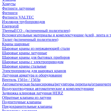
Хомуты
Фитинги латунные
Фитинги
Фитинги VALTEC
Изоляция трубопроводов
Energoroll
ThermaECO - (вспененный полиэтилен)
Вспомогательные материалы и комплектующие (клей, лента и т.
Тилит (вспененный полиэтилен)
Краны шаровые
Шаровые краны из нержавеющей стали
Шаровые краны латунные
Шаровые краны для бытовых приборов
Шаровые краны с электроприводом
Шаровые краны стальные
Электропривода для шаровых кранов
Латунная арматура и оборудование
Вентиль 15б1п / 15б3р
Автоматическая балансировка/регуляторы перепада/ограничит
Воздухоотводчики автоматические и комплектующие
Задвижка клиновая латунная HERZ
Обратные клапана из латуни
Подпиточные клапаны
Предохранительные клапаны
Редукторы давления