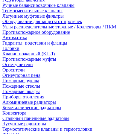
Ручные балансировочные клапаны
Термосмесительные клапаны
Латунные муфтовые фильтры
Оборудование для защиты от протечек
Узлы распределительные этажные / Коллекторы / ПКМ
Противопожарное оборудование
Автоматика
Гидранты, подставки и фланцы
Головки
Клапан пожарный (КПЛ)
Противопожарные муфты
Огнетушители
Оросители
Огнеупорная пена
Пожарные рукава
Пожарные стволы
Пожарные шкафы
Приборы отопления
Алюминиевые радиаторы
Биметаллические радиаторы
Конвектора
Стальный панельные радиаторы
Чугунные радиаторы
Термостатические клапаны и термоголовки