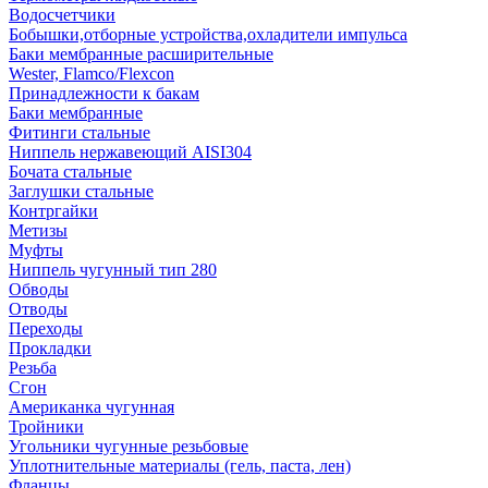
Водосчетчики
Бобышки,отборные устройства,охладители импульса
Баки мембранные расширительные
Wester, Flamco/Flexcon
Принадлежности к бакам
Баки мембранные
Фитинги стальные
Ниппель нержавеющий AISI304
Бочата стальные
Заглушки стальные
Контргайки
Метизы
Муфты
Ниппель чугунный тип 280
Обводы
Отводы
Переходы
Прокладки
Резьба
Сгон
Американка чугунная
Тройники
Угольники чугунные резьбовые
Уплотнительные материалы (гель, паста, лен)
Фланцы