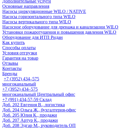
Дополнительные услуги
Основные направления
Насосы циркуляционные WILO / NATIVE
Насосы горизонтального типа WILO
Насосы вертикального типа WILO
Насосное оборудование для дренажа и канализации WILO
Установки пожаротушения и повышения давления WILO
Оборудование для ИТП Ридан
Как купить
Способы оплаты
Условия отгрузки
Гарантия на товар
Отзывы
Контакты
Бренды
+7 (3952) 434‒575
многоканальный
+7 (3952) 434‒575
многоканальный
Центральный офис
‎+7 (991) 434-57-59
Склад
Доб. 202
Евгения В., логистика
Доб. 204
Ольга Ж., бухгалтерия-офис
Доб. 205
Юлия К., продажи
Доб. 207
Артур К., продажи
Доб. 208
Эдгар М., руководитель ОП