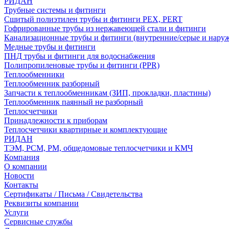
РИДАН
Трубные системы и фитинги
Сшитый полиэтилен трубы и фитинги PEX, PERT
Гофрированные трубы из нержавеющей стали и фитинги
Канализационные трубы и фитинги (внутренние/серые и нару
Медные трубы и фитинги
ПНД трубы и фитинги для водоснабжения
Полипропиленовые трубы и фитинги (PPR)
Теплообменники
Теплообменник разборный
Запчасти к теплообменникам (ЗИП, прокладки, пластины)
Теплообменник паянный не разборный
Теплосчетчики
Принадлежности к приборам
Теплосчетчики квартирные и комплектующие
РИДАН
ТЭМ, РСМ, РМ, общедомовые теплосчетчики и КМЧ
Компания
О компании
Новости
Контакты
Сертификаты / Письма / Свидетельства
Реквизиты компании
Услуги
Сервисные службы