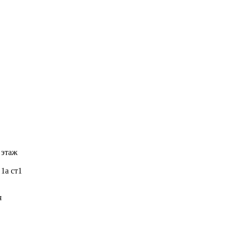
 этаж
 1а ст1
я