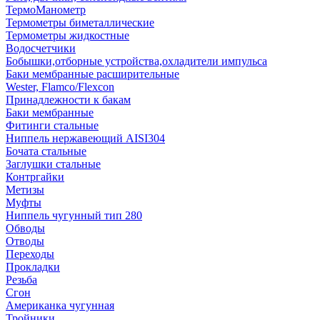
ТермоМанометр
Термометры биметаллические
Термометры жидкостные
Водосчетчики
Бобышки,отборные устройства,охладители импульса
Баки мембранные расширительные
Wester, Flamco/Flexcon
Принадлежности к бакам
Баки мембранные
Фитинги стальные
Ниппель нержавеющий AISI304
Бочата стальные
Заглушки стальные
Контргайки
Метизы
Муфты
Ниппель чугунный тип 280
Обводы
Отводы
Переходы
Прокладки
Резьба
Сгон
Американка чугунная
Тройники