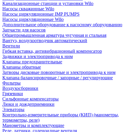
Канализационные станции и установки Wilo
Насосы скважинные Wilo
Насосы циркуляционные IMP PUMPS
Насосы циркуляционные Wilo
Дополнительное оборудование к насосному оборудованию
Запчасти для насосов
Общепромышленная арматура чугунная и стальная
Вантуз, воздухоотводчик автоматический
Вентили
Гибкая вставка, антивибрационный компенсатор
Задвижки и электропривода к ним
Клапаны предохранительные
Клапаны обратные
Затворы дисковые поворотные и электропривода к ним
Клапана балансировочные / запорные / регулирующие
Фильтры
Воздухосборники
Грязевики
Сильфонные компенсаторы
Люки и дождеприемники
Элеваторы
Контрольно-измерительные приборы (КИП) (манометры,
термометры, реле)
Манометры и комплектующие
Реле, датчики, соленоидные вентиля