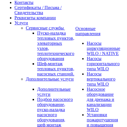
Контакты
Сертификаты / Письма /
Свидетельства
Реквизиты компании
Услуги
Сервисные службы
Основные
Пуско-наладка
направления
тепловых пунктов,
элеваторных
Насосы
узлов,
циркуляционные
теплотехнического
WILO / NATIVE
оборудования
Насосы
Шеф-монтаж
горизонтального
тепловых пунктов,
типа WILO
насосных станций.
Насосы
Дополнительные услуги
вертикального
типа WILO
Дополнительные
Насосное
услуги
оборудование
Подбор насосного
для дренажа и
оборудование,
канализации
пуско-наладка
WILO
насосного
Установки
оборудования,
пожаротушения
шеф монтаж
и повышения