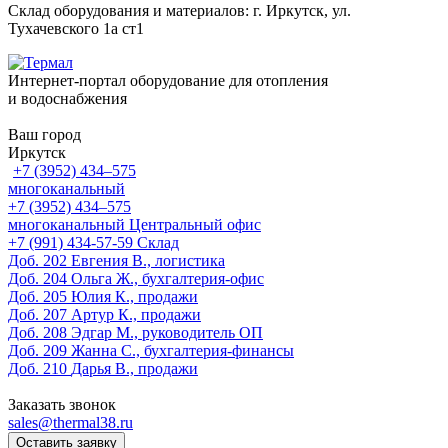
Склад оборудования и материалов: г. Иркутск, ул.
Тухачевского 1а ст1
Интернет-портал оборудование для отопления
и водоснабжения
Ваш город
Иркутск
+7 (3952) 434‒575
многоканальный
+7 (3952) 434‒575
многоканальный
Центральный офис
‎+7 (991) 434-57-59
Склад
Доб. 202
Евгения В., логистика
Доб. 204
Ольга Ж., бухгалтерия-офис
Доб. 205
Юлия К., продажи
Доб. 207
Артур К., продажи
Доб. 208
Эдгар М., руководитель ОП
Доб. 209
Жанна С., бухгалтерия-финансы
Доб. 210
Дарья В., продажи
Заказать звонок
sales@thermal38.ru
Оставить заявку