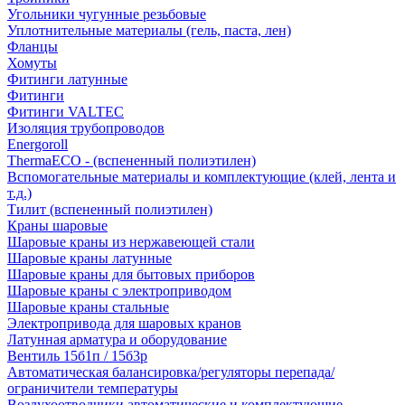
Угольники чугунные резьбовые
Уплотнительные материалы (гель, паста, лен)
Фланцы
Хомуты
Фитинги латунные
Фитинги
Фитинги VALTEC
Изоляция трубопроводов
Energoroll
ThermaECO - (вспененный полиэтилен)
Вспомогательные материалы и комплектующие (клей, лента и
т.д.)
Тилит (вспененный полиэтилен)
Краны шаровые
Шаровые краны из нержавеющей стали
Шаровые краны латунные
Шаровые краны для бытовых приборов
Шаровые краны с электроприводом
Шаровые краны стальные
Электропривода для шаровых кранов
Латунная арматура и оборудование
Вентиль 15б1п / 15б3р
Автоматическая балансировка/регуляторы перепада/
ограничители температуры
Воздухоотводчики автоматические и комплектующие