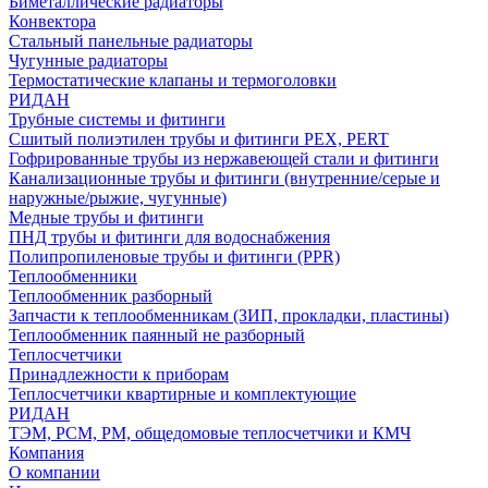
Биметаллические радиаторы
Конвектора
Стальный панельные радиаторы
Чугунные радиаторы
Термостатические клапаны и термоголовки
РИДАН
Трубные системы и фитинги
Сшитый полиэтилен трубы и фитинги PEX, PERT
Гофрированные трубы из нержавеющей стали и фитинги
Канализационные трубы и фитинги (внутренние/серые и
наружные/рыжие, чугунные)
Медные трубы и фитинги
ПНД трубы и фитинги для водоснабжения
Полипропиленовые трубы и фитинги (PPR)
Теплообменники
Теплообменник разборный
Запчасти к теплообменникам (ЗИП, прокладки, пластины)
Теплообменник паянный не разборный
Теплосчетчики
Принадлежности к приборам
Теплосчетчики квартирные и комплектующие
РИДАН
ТЭМ, РСМ, РМ, общедомовые теплосчетчики и КМЧ
Компания
О компании