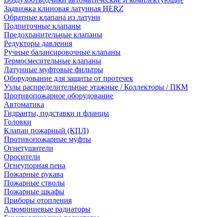
Задвижка клиновая латунная HERZ
Обратные клапана из латуни
Подпиточные клапаны
Предохранительные клапаны
Редукторы давления
Ручные балансировочные клапаны
Термосмесительные клапаны
Латунные муфтовые фильтры
Оборудование для защиты от протечек
Узлы распределительные этажные / Коллекторы / ПКМ
Противопожарное оборудование
Автоматика
Гидранты, подставки и фланцы
Головки
Клапан пожарный (КПЛ)
Противопожарные муфты
Огнетушители
Оросители
Огнеупорная пена
Пожарные рукава
Пожарные стволы
Пожарные шкафы
Приборы отопления
Алюминиевые радиаторы