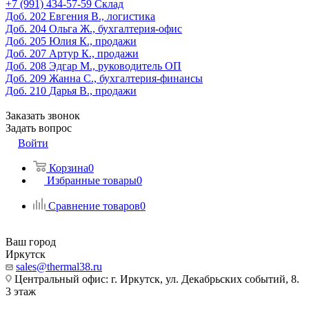
‎+7 (991) 434-57-59
Склад
Доб. 202
Евгения В., логистика
Доб. 204
Ольга Ж., бухгалтерия-офис
Доб. 205
Юлия К., продажи
Доб. 207
Артур К., продажи
Доб. 208
Эдгар М., руководитель ОП
Доб. 209
Жанна С., бухгалтерия-финансы
Доб. 210
Дарья В., продажи
Заказать звонок
Задать вопрос
Войти
Корзина
0
Избранные товары
0
Сравнение товаров
0
Ваш город
Иркутск
sales@thermal38.ru
Центральный офис: г. Иркутск, ул. Декабрьских событий, 8.
3 этаж