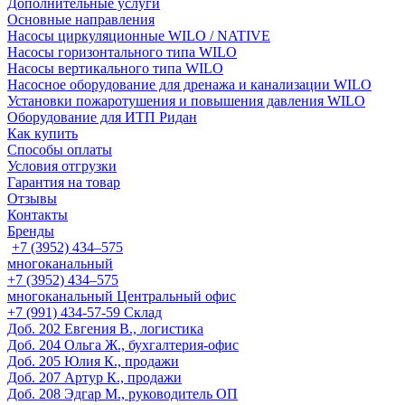
Дополнительные услуги
Основные направления
Насосы циркуляционные WILO / NATIVE
Насосы горизонтального типа WILO
Насосы вертикального типа WILO
Насосное оборудование для дренажа и канализации WILO
Установки пожаротушения и повышения давления WILO
Оборудование для ИТП Ридан
Как купить
Способы оплаты
Условия отгрузки
Гарантия на товар
Отзывы
Контакты
Бренды
+7 (3952) 434‒575
многоканальный
+7 (3952) 434‒575
многоканальный
Центральный офис
‎+7 (991) 434-57-59
Склад
Доб. 202
Евгения В., логистика
Доб. 204
Ольга Ж., бухгалтерия-офис
Доб. 205
Юлия К., продажи
Доб. 207
Артур К., продажи
Доб. 208
Эдгар М., руководитель ОП