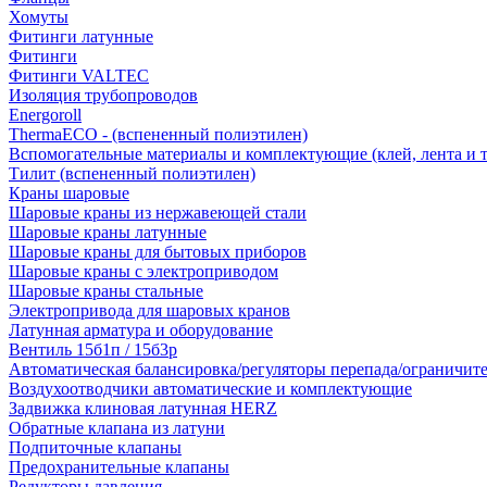
Хомуты
Фитинги латунные
Фитинги
Фитинги VALTEC
Изоляция трубопроводов
Energoroll
ThermaECO - (вспененный полиэтилен)
Вспомогательные материалы и комплектующие (клей, лента и т.
Тилит (вспененный полиэтилен)
Краны шаровые
Шаровые краны из нержавеющей стали
Шаровые краны латунные
Шаровые краны для бытовых приборов
Шаровые краны с электроприводом
Шаровые краны стальные
Электропривода для шаровых кранов
Латунная арматура и оборудование
Вентиль 15б1п / 15б3р
Автоматическая балансировка/регуляторы перепада/ограничит
Воздухоотводчики автоматические и комплектующие
Задвижка клиновая латунная HERZ
Обратные клапана из латуни
Подпиточные клапаны
Предохранительные клапаны
Редукторы давления