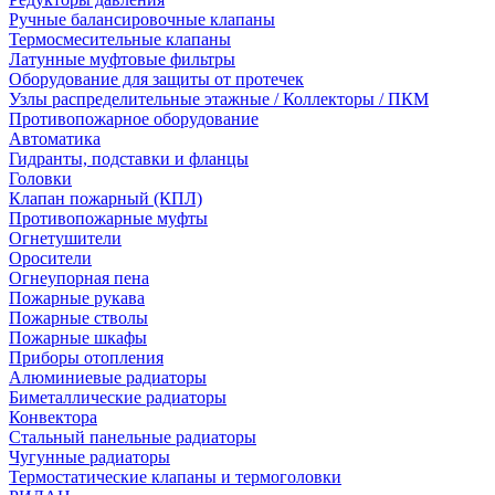
Ручные балансировочные клапаны
Термосмесительные клапаны
Латунные муфтовые фильтры
Оборудование для защиты от протечек
Узлы распределительные этажные / Коллекторы / ПКМ
Противопожарное оборудование
Автоматика
Гидранты, подставки и фланцы
Головки
Клапан пожарный (КПЛ)
Противопожарные муфты
Огнетушители
Оросители
Огнеупорная пена
Пожарные рукава
Пожарные стволы
Пожарные шкафы
Приборы отопления
Алюминиевые радиаторы
Биметаллические радиаторы
Конвектора
Стальный панельные радиаторы
Чугунные радиаторы
Термостатические клапаны и термоголовки