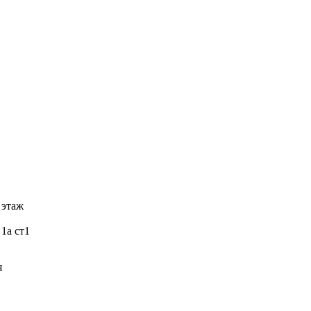
 этаж
 1а ст1
я