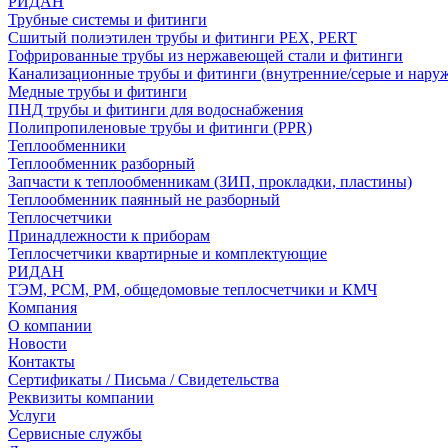
РИДАН
Трубные системы и фитинги
Сшитый полиэтилен трубы и фитинги PEX, PERT
Гофрированные трубы из нержавеющей стали и фитинги
Канализационные трубы и фитинги (внутренние/серые и нару
Медные трубы и фитинги
ПНД трубы и фитинги для водоснабжения
Полипропиленовые трубы и фитинги (PPR)
Теплообменники
Теплообменник разборный
Запчасти к теплообменникам (ЗИП, прокладки, пластины)
Теплообменник паянный не разборный
Теплосчетчики
Принадлежности к приборам
Теплосчетчики квартирные и комплектующие
РИДАН
ТЭМ, РСМ, РМ, общедомовые теплосчетчики и КМЧ
Компания
О компании
Новости
Контакты
Сертификаты / Письма / Свидетельства
Реквизиты компании
Услуги
Сервисные службы