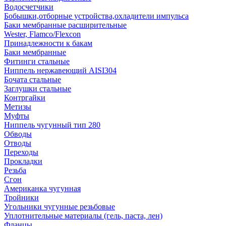
Водосчетчики
Бобышки,отборные устройства,охладители импульса
Баки мембранные расширительные
Wester, Flamco/Flexcon
Принадлежности к бакам
Баки мембранные
Фитинги стальные
Ниппель нержавеющий AISI304
Бочата стальные
Заглушки стальные
Контргайки
Метизы
Муфты
Ниппель чугунный тип 280
Обводы
Отводы
Переходы
Прокладки
Резьба
Сгон
Американка чугунная
Тройники
Угольники чугунные резьбовые
Уплотнительные материалы (гель, паста, лен)
Фланцы