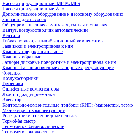
Насосы циркуляционные IMP PUMPS
Насосы циркуляционные Wilo
Дополнительное оборудование к насосному оборудованию
Запчасти для насосов
Общепромышленная арматура чугунная и стальная
Вантуз, воздухоотводчик автоматический
Вентили
Гибкая вставка, антивибрационный компенсатор
Задвижки и электропривода к ним
Клапаны предохранительные
Клапаны обратные
Затворы дисковые поворотные и электропривода к ним
Клапана балансировочные / запорные / регулирующие
Фильтры
Воздухосборники
Грязевики
Сильфонные компенсаторы
Люки и дождеприемники
Элеваторы
Контрольно-измерительные приборы (КИП) (манометры, термо
Манометры и комплектующие
Реле, датчики, соленоидные вентиля
ТермоМанометр
Термометры биметаллические
Термометры жидкостные