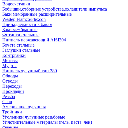
Водосчетчики
Бобышки,отборные устройства,охладители импульса
Баки мембранные расширительные
Wester, Flamco/Flexcon
Принадлежности к бакам
Баки мембранные
Фитинги стальные
Ниппель нержавеющий AISI304
Бочата стальные
Заглушки стальные
Контргайки
Метизы
Муфты
Ниппель чугунный тип 280
Обводы
Отводы
Переходы
Прокладки
Резьба
Сгон
Американка чугунная
Тройники
Угольники чугунные резьбовые
Уплотнительные материалы (гель, паста, лен)
Фланцы