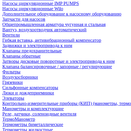
Насосы циркуляционные IMP PUMPS
Насосы циркуляционные Wilo
Дополнительное оборудование к насосному оборудованию
Запчасти для насосов
Общепромышленная арматура чугунная и стальная
Вантуз, воздухоотводчик автоматический
Вентили
Гибкая вставка, антивибрационный компенсатор
Задвижки и электропривода к ним
Клапаны предохранительные
Клапаны обратные
Затворы дисковые поворотные и электропривода к ним
Клапана балансировочные / запорные / регулирующие
Фильтры
Воздухосборники
Грязевики
Сильфонные компенсаторы
Люки и дождеприемники
Элеваторы
Контрольно-измерительные приборы (КИП) (манометры, термо
Манометры и комплектующие
Реле, датчики, соленоидные вентиля
ТермоМанометр
Термометры биметаллические
Термометры жидкостные