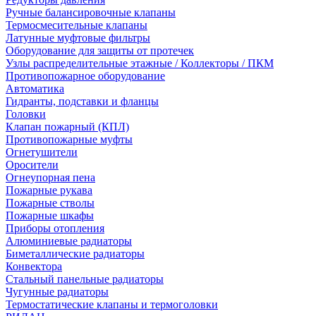
Ручные балансировочные клапаны
Термосмесительные клапаны
Латунные муфтовые фильтры
Оборудование для защиты от протечек
Узлы распределительные этажные / Коллекторы / ПКМ
Противопожарное оборудование
Автоматика
Гидранты, подставки и фланцы
Головки
Клапан пожарный (КПЛ)
Противопожарные муфты
Огнетушители
Оросители
Огнеупорная пена
Пожарные рукава
Пожарные стволы
Пожарные шкафы
Приборы отопления
Алюминиевые радиаторы
Биметаллические радиаторы
Конвектора
Стальный панельные радиаторы
Чугунные радиаторы
Термостатические клапаны и термоголовки