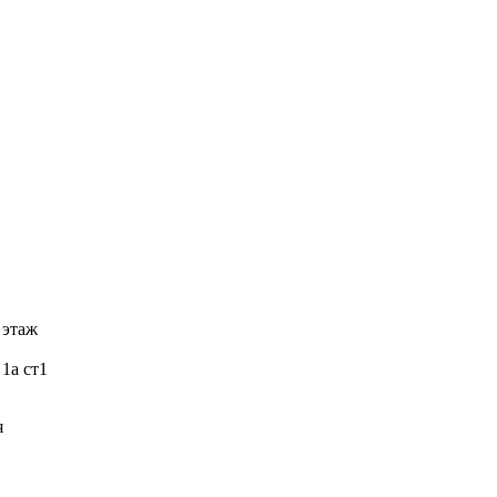
 этаж
 1а ст1
я