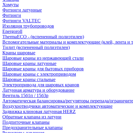
Хомуты
Фитинги латунные
Фитинги
Фитинги VALTEC
Изоляция трубопроводов
Energoroll
ThermaECO - (вспененный полиэтилен)
Вспомогательные материалы и комплектующие (клей, лента и т.
Тилит (вспененный полиэтилен)
Краны шаровые
Шаровые краны из нержавеющей стали
Шаровые краны латунные
Шаровые краны для бытовых приборов
Шаровые краны с электроприводом
Шаровые краны стальные
Электропривода для шаровых кранов
Латунная арматура и оборудование
Вентиль 15б1п / 15б3р
Автоматическая балансировка/регуляторы перепада/ограничит
Воздухоотводчики автоматические и комплектующие
Задвижка клиновая латунная HERZ
Обратные клапана из латуни
Подпиточные клапаны
Предохранительные клапаны
Редукторы давления