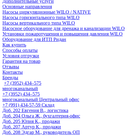
Дополнительные услуги
Основные направления
Насосы циркуляционные WILO / NATIVE
Насосы горизонтального типа WILO
Насосы вертикального типа WILO
Насосное оборудование для дренажа и канализации WILO
Установки пожаротушения и повышения давления WILO
Оборудование для ИТП Ридан
Как купить
Способы оплаты
Условия отгрузки
Гарантия на товар
Отзывы
Контакты
Бренды
+7 (3952) 434‒575
многоканальный
+7 (3952) 434‒575
многоканальный
Центральный офис
‎+7 (991) 434-57-59
Склад
Доб. 202
Евгения В., логистика
Доб. 204
Ольга Ж., бухгалтерия-офис
Доб. 205
Юлия К., продажи
Доб. 207
Артур К., продажи
Доб. 208
Эдгар М., руководитель ОП