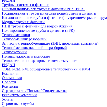
РИДАН
Трубные системы и фитинги
Сшитый полиэтилен трубы и фитинги PEX, PERT
Гофрированные трубы из нержавеющей стали и фитинги
Канализационные трубы и фитинги (внутренние/серые и нару
Медные трубы и фитинги
ПНД трубы и фитинги для водоснабжения
Полипропиленовые трубы и фитинги (PPR)
Теплообменники
Теплообменник разборный
Запчасти к теплообменникам (ЗИП, прокладки, пластины)
Теплообменник паянный не разборный
Теплосчетчики
Принадлежности к приборам
Теплосчетчики квартирные и комплектующие
РИДАН
ТЭМ, РСМ, РМ, общедомовые теплосчетчики и КМЧ
Компания
О компании
Новости
Контакты
Сертификаты / Письма / Свидетельства
Реквизиты компании
Услуги
Сервисные службы