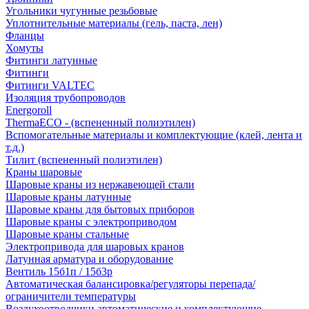
Угольники чугунные резьбовые
Уплотнительные материалы (гель, паста, лен)
Фланцы
Хомуты
Фитинги латунные
Фитинги
Фитинги VALTEC
Изоляция трубопроводов
Energoroll
ThermaECO - (вспененный полиэтилен)
Вспомогательные материалы и комплектующие (клей, лента и
т.д.)
Тилит (вспененный полиэтилен)
Краны шаровые
Шаровые краны из нержавеющей стали
Шаровые краны латунные
Шаровые краны для бытовых приборов
Шаровые краны с электроприводом
Шаровые краны стальные
Электропривода для шаровых кранов
Латунная арматура и оборудование
Вентиль 15б1п / 15б3р
Автоматическая балансировка/регуляторы перепада/
ограничители температуры
Воздухоотводчики автоматические и комплектующие