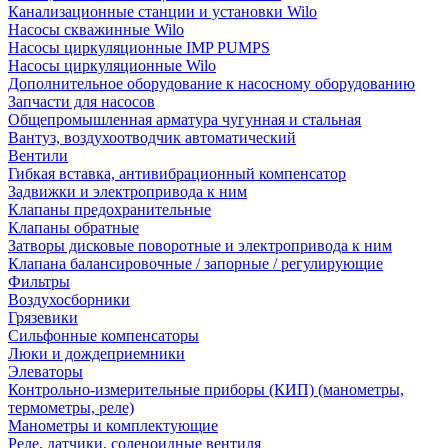
Канализационные станции и установки Wilo
Насосы скважинные Wilo
Насосы циркуляционные IMP PUMPS
Насосы циркуляционные Wilo
Дополнительное оборудование к насосному оборудованию
Запчасти для насосов
Общепромышленная арматура чугунная и стальная
Вантуз, воздухоотводчик автоматический
Вентили
Гибкая вставка, антивибрационный компенсатор
Задвижки и электропривода к ним
Клапаны предохранительные
Клапаны обратные
Затворы дисковые поворотные и электропривода к ним
Клапана балансировочные / запорные / регулирующие
Фильтры
Воздухосборники
Грязевики
Сильфонные компенсаторы
Люки и дождеприемники
Элеваторы
Контрольно-измерительные приборы (КИП) (манометры,
термометры, реле)
Манометры и комплектующие
Реле, датчики, соленоидные вентиля