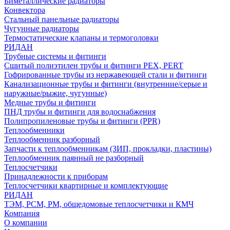
Биметаллические радиаторы
Конвектора
Стальный панельные радиаторы
Чугунные радиаторы
Термостатические клапаны и термоголовки
РИДАН
Трубные системы и фитинги
Сшитый полиэтилен трубы и фитинги PEX, PERT
Гофрированные трубы из нержавеющей стали и фитинги
Канализационные трубы и фитинги (внутренние/серые и
наружные/рыжие, чугунные)
Медные трубы и фитинги
ПНД трубы и фитинги для водоснабжения
Полипропиленовые трубы и фитинги (PPR)
Теплообменники
Теплообменник разборный
Запчасти к теплообменникам (ЗИП, прокладки, пластины)
Теплообменник паянный не разборный
Теплосчетчики
Принадлежности к приборам
Теплосчетчики квартирные и комплектующие
РИДАН
ТЭМ, РСМ, РМ, общедомовые теплосчетчики и КМЧ
Компания
О компании