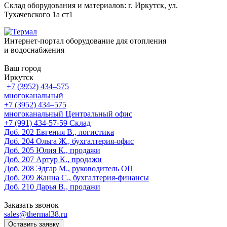
Склад оборудования и материалов: г. Иркутск, ул.
Тухачевского 1а ст1
Интернет-портал оборудование для отопления
и водоснабжения
Ваш город
Иркутск
+7 (3952) 434‒575
многоканальный
+7 (3952) 434‒575
многоканальный
Центральный офис
‎+7 (991) 434-57-59
Склад
Доб. 202
Евгения В., логистика
Доб. 204
Ольга Ж., бухгалтерия-офис
Доб. 205
Юлия К., продажи
Доб. 207
Артур К., продажи
Доб. 208
Эдгар М., руководитель ОП
Доб. 209
Жанна С., бухгалтерия-финансы
Доб. 210
Дарья В., продажи
Заказать звонок
sales@thermal38.ru
Оставить заявку