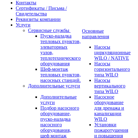
Контакты
Сертификаты / Письма /
Свидетельства
Реквизиты компании
Услуги
Сервисные службы
Основные
Пуско-наладка
направления
тепловых пунктов,
элеваторных
Насосы
узлов,
циркуляционные
теплотехнического
WILO / NATIVE
оборудования
Насосы
Шеф-монтаж
горизонтального
тепловых пунктов,
типа WILO
насосных станций.
Насосы
Дополнительные услуги
вертикального
типа WILO
Дополнительные
Насосное
услуги
оборудование
Подбор насосного
для дренажа и
оборудование,
канализации
пуско-наладка
WILO
насосного
Установки
оборудования,
пожаротушения
шеф монтаж
и повышения