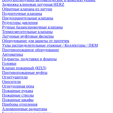
Задвижка клиновая латунная HERZ
Обратные клапана из латуни
Подпиточные клапаны
Предохранительные клапаны
Редукторы давления
Ручные балансировочные клапаны
Термосмесительные клапаны
Латунные муфтовые фильтры
Оборудование для защиты от протечек
Узлы распределительные этажные / Коллекторы / ПКМ
Противопожарное оборудование
Автоматика
Гидранты, подставки и фланцы
Головки
Клапан пожарный (КПЛ)
Противопожарные муфты
Огнетушители
Оросители
Огнеупорная пена
Пожарные рукава
Пожарные стволы
Пожарные шкафы
Приборы отопления
Алюминиевые радиаторы