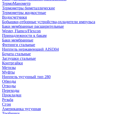
ТермоМанометр
Термометры биметаллические
Термометры жидкостные
Водосчетчики
Бобышки,отборные устройства,охладители импульса
Баки мембранные расширительные
Wester, Flamco/Flexcon
Принадлежности к бакам
Баки мембранные
Фитинги стальные
Ниппель нержавеющий AISI304
Бочата стальные
Заглушки стальные
Контргайки
Метизы
Муфты
Ниппель чугунный тип 280
Обводы
Отводы
Переходы
Прокладки
Резьба
Сгон
Американка чугунная
Тройники