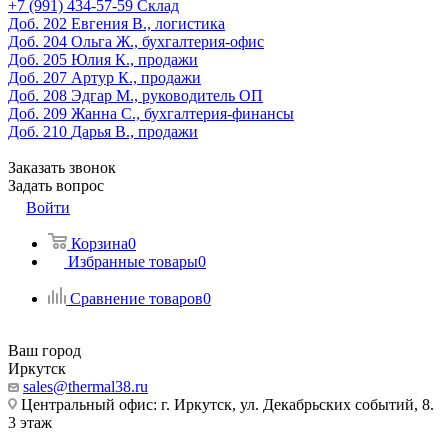
‎+7 (991) 434-57-59
Склад
Доб. 202
Евгения В., логистика
Доб. 204
Ольга Ж., бухгалтерия-офис
Доб. 205
Юлия К., продажи
Доб. 207
Артур К., продажи
Доб. 208
Эдгар М., руководитель ОП
Доб. 209
Жанна С., бухгалтерия-финансы
Доб. 210
Дарья В., продажи
Заказать звонок
Задать вопрос
Войти
Корзина
0
Избранные товары
0
Сравнение товаров
0
Ваш город
Иркутск
sales@thermal38.ru
Центральный офис: г. Иркутск, ул. Декабрьских событий, 8.
3 этаж