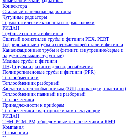
Биметаллические радиаторы
Конвектора
Стальный панельные радиаторы
Чугунные радиаторы
Термостатические клапаны и термоголовки
РИДАН
Трубные системы и фитинги
Сшитый полиэтилен трубы и фитинги PEX, PERT
Гофрированные трубы из нержавеющей стали и фитинги
Канализационные трубы и фитинги (внутренние/серые и
наружные/рыжие, чугунные)
Медные трубы и фитинги
ПНД трубы и фитинги для водоснабжения
Полипропиленовые трубы и фитинги (PPR)
Теплообменники
Теплообменник разборный
Запчасти к теплообменникам (ЗИП, прокладки, пластины)
Теплообменник паянный не разборный
Теплосчетчики
Принадлежности к приборам
Теплосчетчики квартирные и комплектующие
РИДАН
ТЭМ, РСМ, РМ, общедомовые теплосчетчики и КМЧ
Компания
О компании