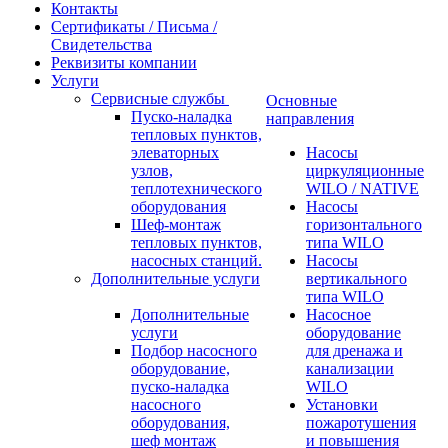
Контакты
Сертификаты / Письма /
Свидетельства
Реквизиты компании
Услуги
Сервисные службы
Основные
Пуско-наладка
направления
тепловых пунктов,
элеваторных
Насосы
узлов,
циркуляционные
теплотехнического
WILO / NATIVE
оборудования
Насосы
Шеф-монтаж
горизонтального
тепловых пунктов,
типа WILO
насосных станций.
Насосы
Дополнительные услуги
вертикального
типа WILO
Дополнительные
Насосное
услуги
оборудование
Подбор насосного
для дренажа и
оборудование,
канализации
пуско-наладка
WILO
насосного
Установки
оборудования,
пожаротушения
шеф монтаж
и повышения