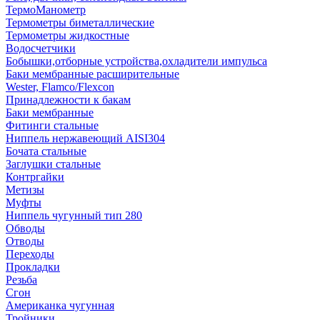
ТермоМанометр
Термометры биметаллические
Термометры жидкостные
Водосчетчики
Бобышки,отборные устройства,охладители импульса
Баки мембранные расширительные
Wester, Flamco/Flexcon
Принадлежности к бакам
Баки мембранные
Фитинги стальные
Ниппель нержавеющий AISI304
Бочата стальные
Заглушки стальные
Контргайки
Метизы
Муфты
Ниппель чугунный тип 280
Обводы
Отводы
Переходы
Прокладки
Резьба
Сгон
Американка чугунная
Тройники