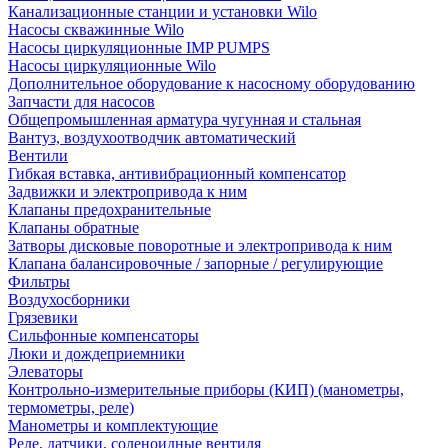
Канализационные станции и установки Wilo
Насосы скважинные Wilo
Насосы циркуляционные IMP PUMPS
Насосы циркуляционные Wilo
Дополнительное оборудование к насосному оборудованию
Запчасти для насосов
Общепромышленная арматура чугунная и стальная
Вантуз, воздухоотводчик автоматический
Вентили
Гибкая вставка, антивибрационный компенсатор
Задвижки и электропривода к ним
Клапаны предохранительные
Клапаны обратные
Затворы дисковые поворотные и электропривода к ним
Клапана балансировочные / запорные / регулирующие
Фильтры
Воздухосборники
Грязевики
Сильфонные компенсаторы
Люки и дождеприемники
Элеваторы
Контрольно-измерительные приборы (КИП) (манометры,
термометры, реле)
Манометры и комплектующие
Реле, датчики, соленоидные вентиля