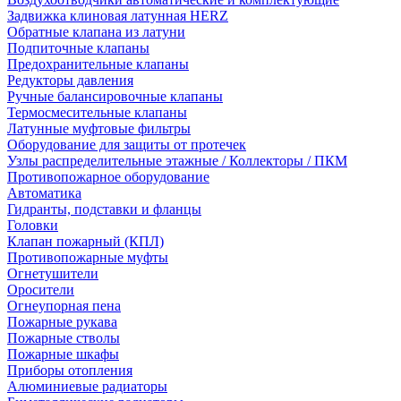
Задвижка клиновая латунная HERZ
Обратные клапана из латуни
Подпиточные клапаны
Предохранительные клапаны
Редукторы давления
Ручные балансировочные клапаны
Термосмесительные клапаны
Латунные муфтовые фильтры
Оборудование для защиты от протечек
Узлы распределительные этажные / Коллекторы / ПКМ
Противопожарное оборудование
Автоматика
Гидранты, подставки и фланцы
Головки
Клапан пожарный (КПЛ)
Противопожарные муфты
Огнетушители
Оросители
Огнеупорная пена
Пожарные рукава
Пожарные стволы
Пожарные шкафы
Приборы отопления
Алюминиевые радиаторы