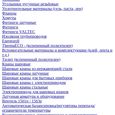
Угольники чугунные резьбовые
Уплотнительные материалы (гель, паста, лен)
Фланцы
Хомуты
Фитинги латунные
Фитинги
Фитинги VALTEC
Изоляция трубопроводов
Energoroll
ThermaECO - (вспененный полиэтилен)
Вспомогательные материалы и комплектующие (клей, лента и
т.д.)
Тилит (вспененный полиэтилен)
Краны шаровые
Шаровые краны из нержавеющей стали
Шаровые краны латунные
Шаровые краны для бытовых приборов
Шаровые краны с электроприводом
Шаровые краны стальные
Электропривода для шаровых кранов
Латунная арматура и оборудование
Вентиль 15б1п / 15б3р
Автоматическая балансировка/регуляторы перепада/
ограничители температуры
Воздухоотводчики автоматические и комплектующие