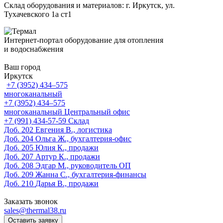
Склад оборудования и материалов: г. Иркутск, ул.
Тухачевского 1а ст1
Интернет-портал оборудование для отопления
и водоснабжения
Ваш город
Иркутск
+7 (3952) 434‒575
многоканальный
+7 (3952) 434‒575
многоканальный
Центральный офис
‎+7 (991) 434-57-59
Склад
Доб. 202
Евгения В., логистика
Доб. 204
Ольга Ж., бухгалтерия-офис
Доб. 205
Юлия К., продажи
Доб. 207
Артур К., продажи
Доб. 208
Эдгар М., руководитель ОП
Доб. 209
Жанна С., бухгалтерия-финансы
Доб. 210
Дарья В., продажи
Заказать звонок
sales@thermal38.ru
Оставить заявку