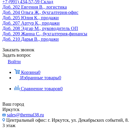
‎+7 (991) 434-57-59
Склад
Доб. 202
Евгения В., логистика
Доб. 204
Ольга Ж., бухгалтерия-офис
Доб. 205
Юлия К., продажи
Доб. 207
Артур К., продажи
Доб. 208
Эдгар М., руководитель ОП
Доб. 209
Жанна С., бухгалтерия-финансы
Доб. 210
Дарья В., продажи
Заказать звонок
Задать вопрос
Войти
Корзина
0
Избранные товары
0
Сравнение товаров
0
Ваш город
Иркутск
sales@thermal38.ru
Центральный офис: г. Иркутск, ул. Декабрьских событий, 8.
3 этаж