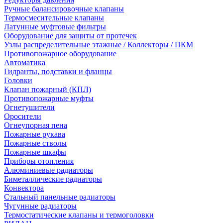
Ручные балансировочные клапаны
Термосмесительные клапаны
Латунные муфтовые фильтры
Оборудование для защиты от протечек
Узлы распределительные этажные / Коллекторы / ПКМ
Противопожарное оборудование
Автоматика
Гидранты, подставки и фланцы
Головки
Клапан пожарный (КПЛ)
Противопожарные муфты
Огнетушители
Оросители
Огнеупорная пена
Пожарные рукава
Пожарные стволы
Пожарные шкафы
Приборы отопления
Алюминиевые радиаторы
Биметаллические радиаторы
Конвектора
Стальный панельные радиаторы
Чугунные радиаторы
Термостатические клапаны и термоголовки