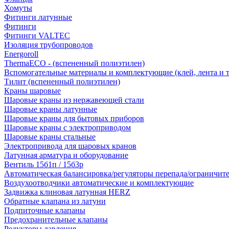
Хомуты
Фитинги латунные
Фитинги
Фитинги VALTEC
Изоляция трубопроводов
Energoroll
ThermaECO - (вспененный полиэтилен)
Вспомогательные материалы и комплектующие (клей, лента и т.
Тилит (вспененный полиэтилен)
Краны шаровые
Шаровые краны из нержавеющей стали
Шаровые краны латунные
Шаровые краны для бытовых приборов
Шаровые краны с электроприводом
Шаровые краны стальные
Электропривода для шаровых кранов
Латунная арматура и оборудование
Вентиль 15б1п / 15б3р
Автоматическая балансировка/регуляторы перепада/ограничит
Воздухоотводчики автоматические и комплектующие
Задвижка клиновая латунная HERZ
Обратные клапана из латуни
Подпиточные клапаны
Предохранительные клапаны
Редукторы давления