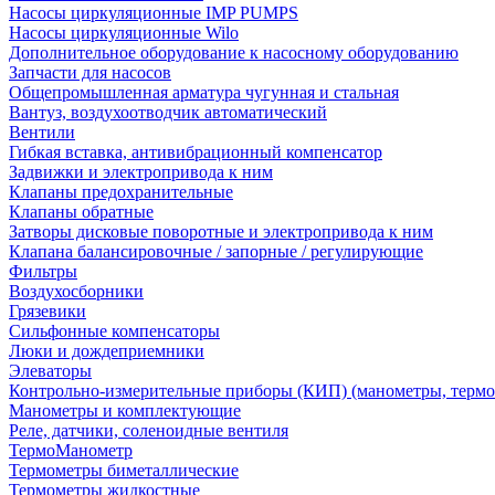
Насосы циркуляционные IMP PUMPS
Насосы циркуляционные Wilo
Дополнительное оборудование к насосному оборудованию
Запчасти для насосов
Общепромышленная арматура чугунная и стальная
Вантуз, воздухоотводчик автоматический
Вентили
Гибкая вставка, антивибрационный компенсатор
Задвижки и электропривода к ним
Клапаны предохранительные
Клапаны обратные
Затворы дисковые поворотные и электропривода к ним
Клапана балансировочные / запорные / регулирующие
Фильтры
Воздухосборники
Грязевики
Сильфонные компенсаторы
Люки и дождеприемники
Элеваторы
Контрольно-измерительные приборы (КИП) (манометры, термо
Манометры и комплектующие
Реле, датчики, соленоидные вентиля
ТермоМанометр
Термометры биметаллические
Термометры жидкостные