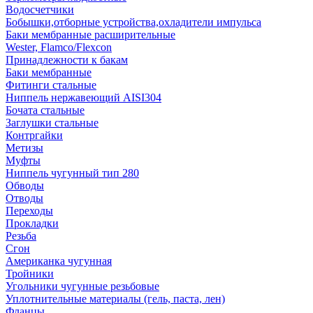
Водосчетчики
Бобышки,отборные устройства,охладители импульса
Баки мембранные расширительные
Wester, Flamco/Flexcon
Принадлежности к бакам
Баки мембранные
Фитинги стальные
Ниппель нержавеющий AISI304
Бочата стальные
Заглушки стальные
Контргайки
Метизы
Муфты
Ниппель чугунный тип 280
Обводы
Отводы
Переходы
Прокладки
Резьба
Сгон
Американка чугунная
Тройники
Угольники чугунные резьбовые
Уплотнительные материалы (гель, паста, лен)
Фланцы