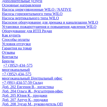
Дополнительные услуги
Основные направления
Насосы циркуляционные WILO / NATIVE
Насосы горизонтального типа WILO
Насосы вертикального типа WILO
Насосное оборудование для дренажа и канализации WILO
Установки пожаротушения и повышения давления WILO
Оборудование для ИТП Ридан
Как купить
Способы оплаты
Условия отгрузки
Гарантия на товар
Отзывы
Контакты
Бренды
+7 (3952) 434‒575
многоканальный
+7 (3952) 434‒575
многоканальный
Центральный офис
‎+7 (991) 434-57-59
Склад
Доб. 202
Евгения В., логистика
Доб. 204
Ольга Ж., бухгалтерия-офис
Доб. 205
Юлия К., продажи
Доб. 207
Артур К., продажи
Доб. 208
Эдгар М., руководитель ОП