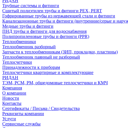
РИДАН
Трубные системы и фитинги
Сшитый полиэтилен трубы и фитинги PEX, PERT
Гофрированные трубы из нержавеющей стали и фитинги
Канализационные трубы и фитинги (внутренние/серые и нару
Медные трубы и фитинги
ПНД трубы и фитинги для водоснабжения
Полипропиленовые трубы и фитинги (PPR)
Теплообменники
Теплообменник разборный
Запчасти к теплообменникам (ЗИП, прокладки, пластины)
Теплообменник паянный не разборный
Теплосчетчики
Принадлежности к приборам
Теплосчетчики квартирные и комплектующие
РИДАН
ТЭМ, РСМ, РМ, общедомовые теплосчетчики и КМЧ
Компания
О компании
Новости
Контакты
Сертификаты / Письма / Свидетельства
Реквизиты компании
Услуги
Сервисные службы