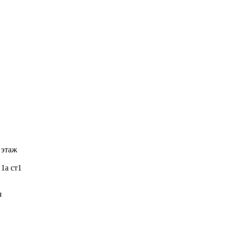
 этаж
 1а ст1
я