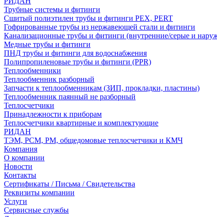
РИДАН
Трубные системы и фитинги
Сшитый полиэтилен трубы и фитинги PEX, PERT
Гофрированные трубы из нержавеющей стали и фитинги
Канализационные трубы и фитинги (внутренние/серые и нару
Медные трубы и фитинги
ПНД трубы и фитинги для водоснабжения
Полипропиленовые трубы и фитинги (PPR)
Теплообменники
Теплообменник разборный
Запчасти к теплообменникам (ЗИП, прокладки, пластины)
Теплообменник паянный не разборный
Теплосчетчики
Принадлежности к приборам
Теплосчетчики квартирные и комплектующие
РИДАН
ТЭМ, РСМ, РМ, общедомовые теплосчетчики и КМЧ
Компания
О компании
Новости
Контакты
Сертификаты / Письма / Свидетельства
Реквизиты компании
Услуги
Сервисные службы