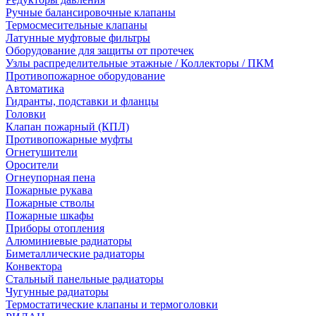
Ручные балансировочные клапаны
Термосмесительные клапаны
Латунные муфтовые фильтры
Оборудование для защиты от протечек
Узлы распределительные этажные / Коллекторы / ПКМ
Противопожарное оборудование
Автоматика
Гидранты, подставки и фланцы
Головки
Клапан пожарный (КПЛ)
Противопожарные муфты
Огнетушители
Оросители
Огнеупорная пена
Пожарные рукава
Пожарные стволы
Пожарные шкафы
Приборы отопления
Алюминиевые радиаторы
Биметаллические радиаторы
Конвектора
Стальный панельные радиаторы
Чугунные радиаторы
Термостатические клапаны и термоголовки