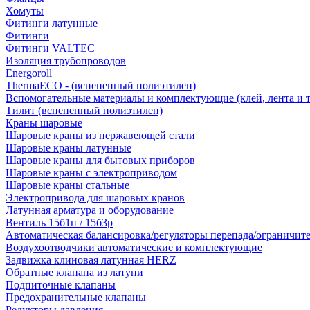
Хомуты
Фитинги латунные
Фитинги
Фитинги VALTEC
Изоляция трубопроводов
Energoroll
ThermaECO - (вспененный полиэтилен)
Вспомогательные материалы и комплектующие (клей, лента и т.
Тилит (вспененный полиэтилен)
Краны шаровые
Шаровые краны из нержавеющей стали
Шаровые краны латунные
Шаровые краны для бытовых приборов
Шаровые краны с электроприводом
Шаровые краны стальные
Электропривода для шаровых кранов
Латунная арматура и оборудование
Вентиль 15б1п / 15б3р
Автоматическая балансировка/регуляторы перепада/ограничит
Воздухоотводчики автоматические и комплектующие
Задвижка клиновая латунная HERZ
Обратные клапана из латуни
Подпиточные клапаны
Предохранительные клапаны
Редукторы давления