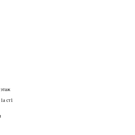
 этаж
 1а ст1
я