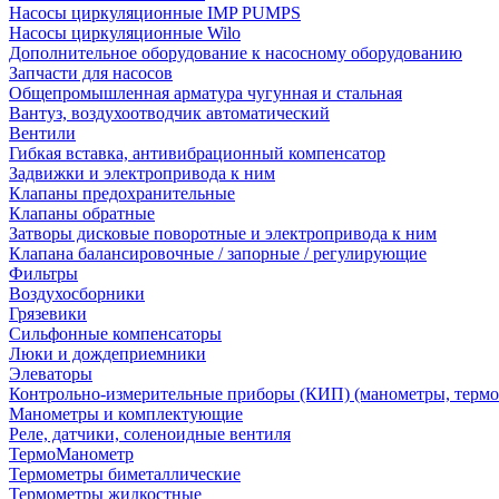
Насосы циркуляционные IMP PUMPS
Насосы циркуляционные Wilo
Дополнительное оборудование к насосному оборудованию
Запчасти для насосов
Общепромышленная арматура чугунная и стальная
Вантуз, воздухоотводчик автоматический
Вентили
Гибкая вставка, антивибрационный компенсатор
Задвижки и электропривода к ним
Клапаны предохранительные
Клапаны обратные
Затворы дисковые поворотные и электропривода к ним
Клапана балансировочные / запорные / регулирующие
Фильтры
Воздухосборники
Грязевики
Сильфонные компенсаторы
Люки и дождеприемники
Элеваторы
Контрольно-измерительные приборы (КИП) (манометры, термо
Манометры и комплектующие
Реле, датчики, соленоидные вентиля
ТермоМанометр
Термометры биметаллические
Термометры жидкостные