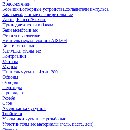
Водосчетчики
Бобышки,отборные устройства,охладители импульса
Баки мембранные расширительные
Wester, Flamco/Flexcon
Принадлежности к бакам
Баки мембранные
Фитинги стальные
Ниппель нержавеющий AISI304
Бочата стальные
Заглушки стальные
Контргайки
Метизы
Муфты
Ниппель чугунный тип 280
Обводы
Отводы
Переходы
Прокладки
Резьба
Сгон
Американка чугунная
Тройники
Угольники чугунные резьбовые
Уплотнительные материалы (гель, паста, лен)
Фланцы