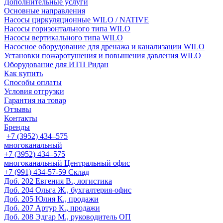
Дополнительные услуги
Основные направления
Насосы циркуляционные WILO / NATIVE
Насосы горизонтального типа WILO
Насосы вертикального типа WILO
Насосное оборудование для дренажа и канализации WILO
Установки пожаротушения и повышения давления WILO
Оборудование для ИТП Ридан
Как купить
Способы оплаты
Условия отгрузки
Гарантия на товар
Отзывы
Контакты
Бренды
+7 (3952) 434‒575
многоканальный
+7 (3952) 434‒575
многоканальный
Центральный офис
‎+7 (991) 434-57-59
Склад
Доб. 202
Евгения В., логистика
Доб. 204
Ольга Ж., бухгалтерия-офис
Доб. 205
Юлия К., продажи
Доб. 207
Артур К., продажи
Доб. 208
Эдгар М., руководитель ОП