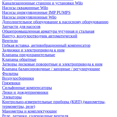
Канализационные станции и установки Wilo
Насосы скважинные Wilo
Насосы циркуляционные IMP PUMPS
Насосы циркуляционные Wilo
Дополнительное оборудование к насосному оборудованию
Запчасти для насосов
Общепромышленная арматура чугунная и стальная
Вантуз, воздухоотводчик автоматический
Вентили
Гибкая вставка, антивибрационный компенсатор
Задвижки и электропривода к ним
Клапаны предохранительные
Клапаны обратные
Затворы дисковые поворотные и электропривода к ним
Клапана балансировочные / запорные / регулирующие
Фильтры
Воздухосборники
Грязевики
Сильфонные компенсаторы
Люки и дождеприемники
Элеваторы
Контрольно-измерительные приборы (КИП) (манометры,
термометры, реле)
Манометры и комплектующие
Реле, датчики, соленоидные вентиля