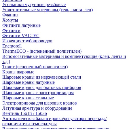
Угольники чугунные резьбовые
Уплотнительные материалы (гель, паста, лен)
Фланцы
Хомуты
Фитинги латунные
Фитинги
Фитинги VALTEC
Изоляция трубопроводов
Energoroll
ThermaECO - (вспененный полиэтилен)
Вспомогательные материалы и комплектующие (клей, лента и
т.д.)
Тилит (вспененный полиэтилен)
Краны шаровые
Шаровые краны из нержавеющей стали
Шаровые краны латунные
Шаровые краны для бытовых приборов
Шаровые краны с электроприводом
Шаровые краны стальные
Электропривода для шаровых кранов
Латунная арматура и оборудование
Вентиль 15б1п / 15б3р
Автоматическая балансировка/регуляторы перепада/
ограничители температуры
Воздухоотводчики автоматические и комплектующие