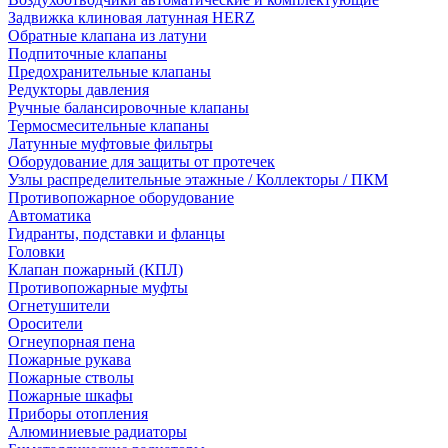
Задвижка клиновая латунная HERZ
Обратные клапана из латуни
Подпиточные клапаны
Предохранительные клапаны
Редукторы давления
Ручные балансировочные клапаны
Термосмесительные клапаны
Латунные муфтовые фильтры
Оборудование для защиты от протечек
Узлы распределительные этажные / Коллекторы / ПКМ
Противопожарное оборудование
Автоматика
Гидранты, подставки и фланцы
Головки
Клапан пожарный (КПЛ)
Противопожарные муфты
Огнетушители
Оросители
Огнеупорная пена
Пожарные рукава
Пожарные стволы
Пожарные шкафы
Приборы отопления
Алюминиевые радиаторы