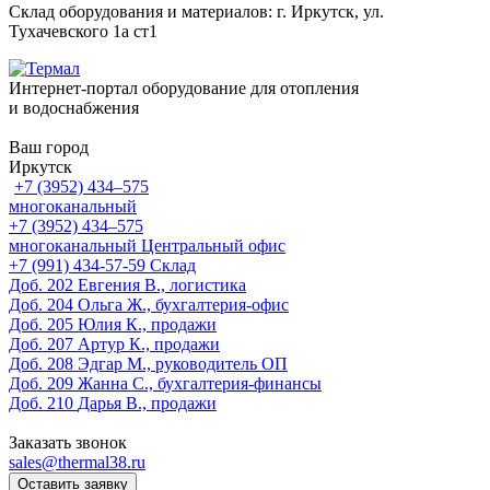
Склад оборудования и материалов: г. Иркутск, ул.
Тухачевского 1а ст1
Интернет-портал оборудование для отопления
и водоснабжения
Ваш город
Иркутск
+7 (3952) 434‒575
многоканальный
+7 (3952) 434‒575
многоканальный
Центральный офис
‎+7 (991) 434-57-59
Склад
Доб. 202
Евгения В., логистика
Доб. 204
Ольга Ж., бухгалтерия-офис
Доб. 205
Юлия К., продажи
Доб. 207
Артур К., продажи
Доб. 208
Эдгар М., руководитель ОП
Доб. 209
Жанна С., бухгалтерия-финансы
Доб. 210
Дарья В., продажи
Заказать звонок
sales@thermal38.ru
Оставить заявку