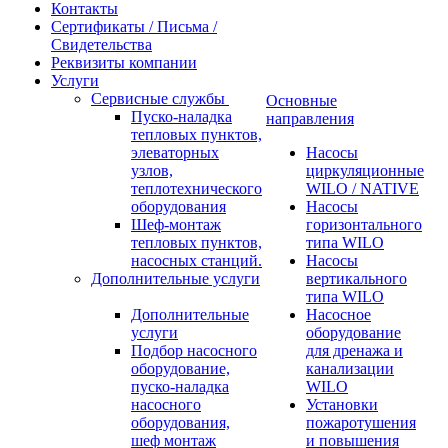
Контакты
Сертификаты / Письма /
Свидетельства
Реквизиты компании
Услуги
Сервисные службы
Основные
Пуско-наладка
направления
тепловых пунктов,
элеваторных
Насосы
узлов,
циркуляционные
теплотехнического
WILO / NATIVE
оборудования
Насосы
Шеф-монтаж
горизонтального
тепловых пунктов,
типа WILO
насосных станций.
Насосы
Дополнительные услуги
вертикального
типа WILO
Дополнительные
Насосное
услуги
оборудование
Подбор насосного
для дренажа и
оборудование,
канализации
пуско-наладка
WILO
насосного
Установки
оборудования,
пожаротушения
шеф монтаж
и повышения