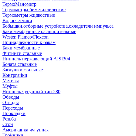
ТермоМанометр
Термометры биметаллические
Термометры жидкостные
Водосчетчики
Бобышки,отборные устройства,охладители импульса
Баки мембранные расширительные
Wester, Flamco/Flexcon
Принадлежности к бакам
Баки мембранные
Фитинги стальные
Ниппель нержавеющий AISI304
Бочата стальные
Заглушки стальные
Контргайки
Метизы
Муфты
Ниппель чугунный тип 280
Обводы
Отводы
Переходы
Прокладки
Резьба
Сгон
Американка чугунная
Тройники