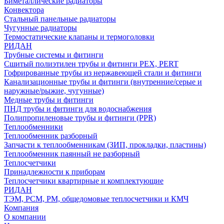
Биметаллические радиаторы
Конвектора
Стальный панельные радиаторы
Чугунные радиаторы
Термостатические клапаны и термоголовки
РИДАН
Трубные системы и фитинги
Сшитый полиэтилен трубы и фитинги PEX, PERT
Гофрированные трубы из нержавеющей стали и фитинги
Канализационные трубы и фитинги (внутренние/серые и
наружные/рыжие, чугунные)
Медные трубы и фитинги
ПНД трубы и фитинги для водоснабжения
Полипропиленовые трубы и фитинги (PPR)
Теплообменники
Теплообменник разборный
Запчасти к теплообменникам (ЗИП, прокладки, пластины)
Теплообменник паянный не разборный
Теплосчетчики
Принадлежности к приборам
Теплосчетчики квартирные и комплектующие
РИДАН
ТЭМ, РСМ, РМ, общедомовые теплосчетчики и КМЧ
Компания
О компании