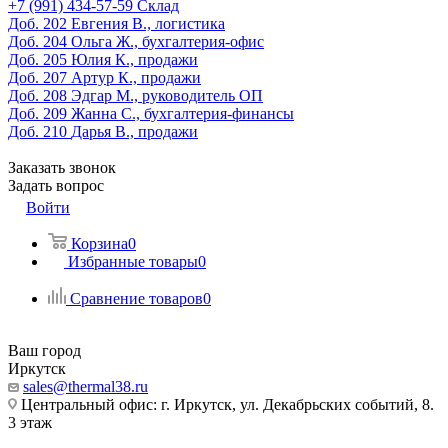
‎+7 (991) 434-57-59
Склад
Доб. 202
Евгения В., логистика
Доб. 204
Ольга Ж., бухгалтерия-офис
Доб. 205
Юлия К., продажи
Доб. 207
Артур К., продажи
Доб. 208
Эдгар М., руководитель ОП
Доб. 209
Жанна С., бухгалтерия-финансы
Доб. 210
Дарья В., продажи
Заказать звонок
Задать вопрос
Войти
Корзина
0
Избранные товары
0
Сравнение товаров
0
Ваш город
Иркутск
sales@thermal38.ru
Центральный офис: г. Иркутск, ул. Декабрьских событий, 8.
3 этаж