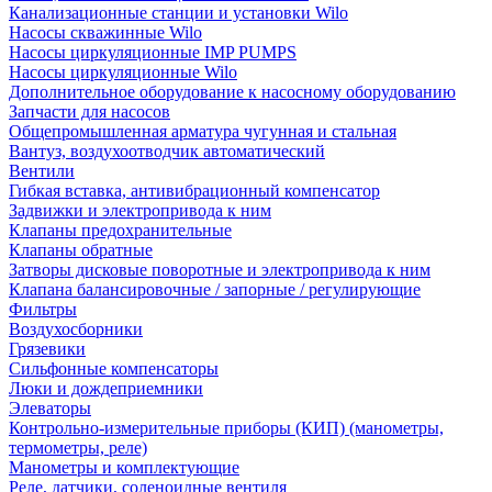
Канализационные станции и установки Wilo
Насосы скважинные Wilo
Насосы циркуляционные IMP PUMPS
Насосы циркуляционные Wilo
Дополнительное оборудование к насосному оборудованию
Запчасти для насосов
Общепромышленная арматура чугунная и стальная
Вантуз, воздухоотводчик автоматический
Вентили
Гибкая вставка, антивибрационный компенсатор
Задвижки и электропривода к ним
Клапаны предохранительные
Клапаны обратные
Затворы дисковые поворотные и электропривода к ним
Клапана балансировочные / запорные / регулирующие
Фильтры
Воздухосборники
Грязевики
Сильфонные компенсаторы
Люки и дождеприемники
Элеваторы
Контрольно-измерительные приборы (КИП) (манометры,
термометры, реле)
Манометры и комплектующие
Реле, датчики, соленоидные вентиля