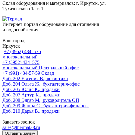
Склад оборудования и материалов: г. Иркутск, ул.
Тухачевского 1а ст1
Интернет-портал оборудование для отопления
и водоснабжения
Ваш город
Иркутск
+7 (3952) 434‒575
многоканальный
+7 (3952) 434‒575
многоканальный
Центральный офис
‎+7 (991) 434-57-59
Склад
Доб. 202
Евгения В., логистика
Доб. 204
Ольга Ж., бухгалтерия-офис
Доб. 205
Юлия К., продажи
Доб. 207
Артур К., продажи
Доб. 208
Эдгар М., руководитель ОП
Доб. 209
Жанна С., бухгалтерия-финансы
Доб. 210
Дарья В., продажи
Заказать звонок
sales@thermal38.ru
Оставить заявку