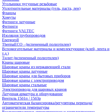
Угольники чугунные резьбовые
Уплотнительные материалы (гель, паста, лен)
Фланцы
Хомуты
Фитинги латунные
Фитинги
Фитинги VALTEC
Изоляция трубопроводов
Energoroll
ThermaECO - (вспененный полиэтилен)
Вспомогательные материалы и комплектующие (клей, лента и
т.д.)
Тилит (вспененный полиэтилен)
Краны шаровые
Шаровые краны из нержавеющей стали
Шаровые краны латунные
Шаровые краны для бытовых приборов
Шаровые краны с электроприводом
Шаровые краны стальные
Электропривода для шаровых кранов
Латунная арматура и оборудование
Вентиль 15б1п / 15б3р
Автоматическая балансировка/регуляторы перепада/
ограничители температуры
Воздухоотводчики автоматические и комплектующие