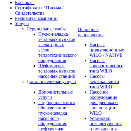
Контакты
Сертификаты / Письма /
Свидетельства
Реквизиты компании
Услуги
Сервисные службы
Основные
Пуско-наладка
направления
тепловых пунктов,
элеваторных
Насосы
узлов,
циркуляционные
теплотехнического
WILO / NATIVE
оборудования
Насосы
Шеф-монтаж
горизонтального
тепловых пунктов,
типа WILO
насосных станций.
Насосы
Дополнительные услуги
вертикального
типа WILO
Дополнительные
Насосное
услуги
оборудование
Подбор насосного
для дренажа и
оборудование,
канализации
пуско-наладка
WILO
насосного
Установки
оборудования,
пожаротушения
шеф монтаж
и повышения