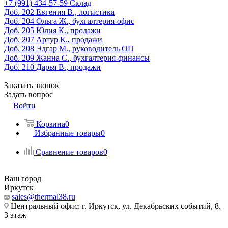
‎+7 (991) 434-57-59
Склад
Доб. 202
Евгения В., логистика
Доб. 204
Ольга Ж., бухгалтерия-офис
Доб. 205
Юлия К., продажи
Доб. 207
Артур К., продажи
Доб. 208
Эдгар М., руководитель ОП
Доб. 209
Жанна С., бухгалтерия-финансы
Доб. 210
Дарья В., продажи
Заказать звонок
Задать вопрос
Войти
Корзина
0
Избранные товары
0
Сравнение товаров
0
Ваш город
Иркутск
sales@thermal38.ru
Центральный офис: г. Иркутск, ул. Декабрьских событий, 8.
3 этаж