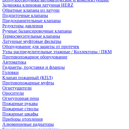
Задвижка клиновая латунная HERZ
Обратные клапана из латуни
Подпиточные клапаны
Предохранительные клапаны
Редукторы давления
Ручные балансировочные клапаны
Термосмесительные клапаны
Латунные муфтовые фильтры
Оборудование для защиты от протечек
Узлы распределительные этажные / Коллекторы / ПКМ
Противопожарное оборудование
Автоматика
Гидранты, подставки и фланцы
Головки
Клапан пожарный (КПЛ)
Противопожарные муфты
Огнетушители
Оросители
Огнеупорная пена
Пожарные рукава
Пожарные стволы
Пожарные шкафы
Приборы отопления
Алюминиевые радиаторы