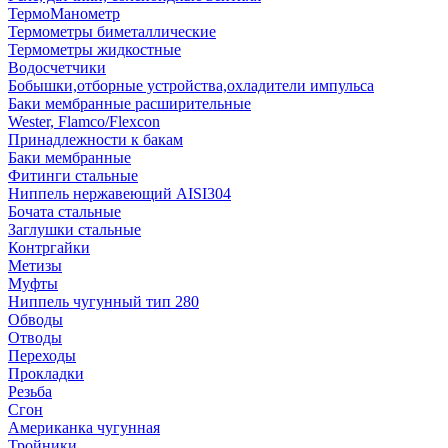
ТермоМанометр
Термометры биметаллические
Термометры жидкостные
Водосчетчики
Бобышки,отборные устройства,охладители импульса
Баки мембранные расширительные
Wester, Flamco/Flexcon
Принадлежности к бакам
Баки мембранные
Фитинги стальные
Ниппель нержавеющий AISI304
Бочата стальные
Заглушки стальные
Контргайки
Метизы
Муфты
Ниппель чугунный тип 280
Обводы
Отводы
Переходы
Прокладки
Резьба
Сгон
Американка чугунная
Тройники