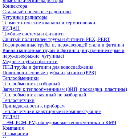
Биметаллические радиаторы
Конвектора
Стальный панельные радиаторы
Чугунные радиаторы
Термостатические клапаны и термоголовки
РИДАН
Трубные системы и фитинги
Сшитый полиэтилен трубы и фитинги PEX, PERT
Гофрированные трубы из нержавеющей стали и фитинги
Канализационные трубы и фитинги (внутренние/серые и
наружные/рыжие, чугунные)
Медные трубы и фитинги
ПНД трубы и фитинги для водоснабжения
Полипропиленовые трубы и фитинги (PPR)
Теплообменники
Теплообменник разборный
Запчасти к теплообменникам (ЗИП, прокладки, пластины)
Теплообменник паянный не разборный
Теплосчетчики
Принадлежности к приборам
Теплосчетчики квартирные и комплектующие
РИДАН
ТЭМ, РСМ, РМ, общедомовые теплосчетчики и КМЧ
Компания
О компании