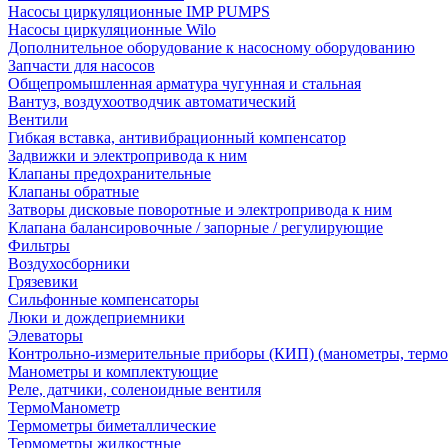
Насосы циркуляционные IMP PUMPS
Насосы циркуляционные Wilo
Дополнительное оборудование к насосному оборудованию
Запчасти для насосов
Общепромышленная арматура чугунная и стальная
Вантуз, воздухоотводчик автоматический
Вентили
Гибкая вставка, антивибрационный компенсатор
Задвижки и электропривода к ним
Клапаны предохранительные
Клапаны обратные
Затворы дисковые поворотные и электропривода к ним
Клапана балансировочные / запорные / регулирующие
Фильтры
Воздухосборники
Грязевики
Сильфонные компенсаторы
Люки и дождеприемники
Элеваторы
Контрольно-измерительные приборы (КИП) (манометры, термо
Манометры и комплектующие
Реле, датчики, соленоидные вентиля
ТермоМанометр
Термометры биметаллические
Термометры жидкостные