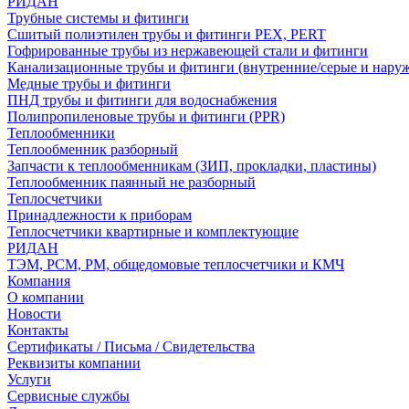
РИДАН
Трубные системы и фитинги
Сшитый полиэтилен трубы и фитинги PEX, PERT
Гофрированные трубы из нержавеющей стали и фитинги
Канализационные трубы и фитинги (внутренние/серые и нару
Медные трубы и фитинги
ПНД трубы и фитинги для водоснабжения
Полипропиленовые трубы и фитинги (PPR)
Теплообменники
Теплообменник разборный
Запчасти к теплообменникам (ЗИП, прокладки, пластины)
Теплообменник паянный не разборный
Теплосчетчики
Принадлежности к приборам
Теплосчетчики квартирные и комплектующие
РИДАН
ТЭМ, РСМ, РМ, общедомовые теплосчетчики и КМЧ
Компания
О компании
Новости
Контакты
Сертификаты / Письма / Свидетельства
Реквизиты компании
Услуги
Сервисные службы