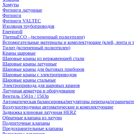
Хомуты
Фитинги латунные
Фитинги
Фитинги VALTEC
Изоляция трубопроводов
Energoroll
ThermaECO - (вспененный полиэтилен)
Вспомогательные материалы и комплектующие (клей, лента и т.
Тилит (вспененный полиэтилен)
Краны шаровые
Шаровые краны из нержавеющей стали
Шаровые краны латунные
Шаровые краны для бытовых приборов
Шаровые краны с электроприводом
Шаровые краны стальные
Электропривода для шаровых кранов
Латунная арматура и оборудование
Вентиль 15б1п / 15б3р
Автоматическая балансировка/регуляторы перепада/ограничит
Воздухоотводчики автоматические и комплектующие
Задвижка клиновая латунная HERZ
Обратные клапана из латуни
Подпиточные клапаны
Предохранительные клапаны
Редукторы давления