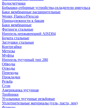
Водосчетчики
Бобышки,отборные устройства,охладители импульса
Баки мембранные расширительные
Wester, Flamco/Flexcon
Принадлежности к бакам
Баки мембранные
Фитинги стальные
Ниппель нержавеющий AISI304
Бочата стальные
Заглушки стальные
Контргайки
Метизы
Муфты
Ниппель чугунный тип 280
Обводы
Отводы
Переходы
Прокладки
Резьба
Сгон
Американка чугунная
Тройники
Угольники чугунные резьбовые
Уплотнительные материалы (гель, паста, лен)
Фланцы