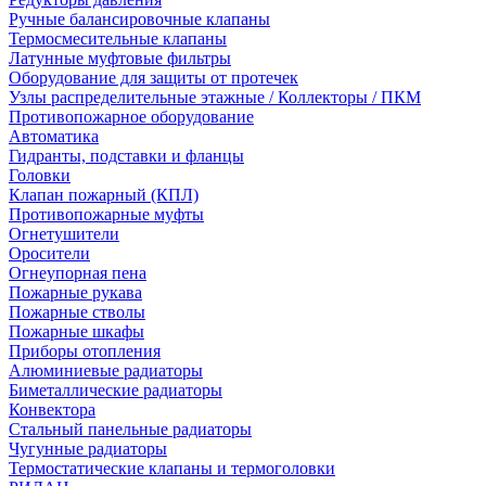
Ручные балансировочные клапаны
Термосмесительные клапаны
Латунные муфтовые фильтры
Оборудование для защиты от протечек
Узлы распределительные этажные / Коллекторы / ПКМ
Противопожарное оборудование
Автоматика
Гидранты, подставки и фланцы
Головки
Клапан пожарный (КПЛ)
Противопожарные муфты
Огнетушители
Оросители
Огнеупорная пена
Пожарные рукава
Пожарные стволы
Пожарные шкафы
Приборы отопления
Алюминиевые радиаторы
Биметаллические радиаторы
Конвектора
Стальный панельные радиаторы
Чугунные радиаторы
Термостатические клапаны и термоголовки