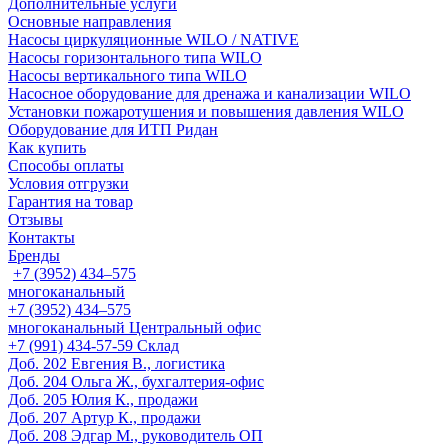
Дополнительные услуги
Основные направления
Насосы циркуляционные WILO / NATIVE
Насосы горизонтального типа WILO
Насосы вертикального типа WILO
Насосное оборудование для дренажа и канализации WILO
Установки пожаротушения и повышения давления WILO
Оборудование для ИТП Ридан
Как купить
Способы оплаты
Условия отгрузки
Гарантия на товар
Отзывы
Контакты
Бренды
+7 (3952) 434‒575
многоканальный
+7 (3952) 434‒575
многоканальный
Центральный офис
‎+7 (991) 434-57-59
Склад
Доб. 202
Евгения В., логистика
Доб. 204
Ольга Ж., бухгалтерия-офис
Доб. 205
Юлия К., продажи
Доб. 207
Артур К., продажи
Доб. 208
Эдгар М., руководитель ОП