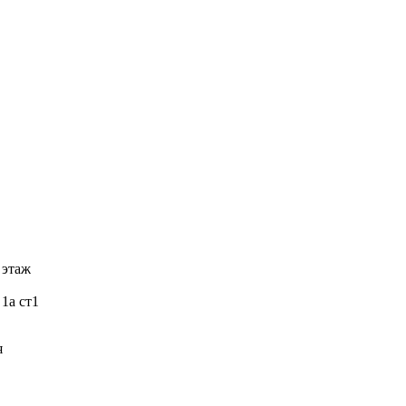
 этаж
 1а ст1
я