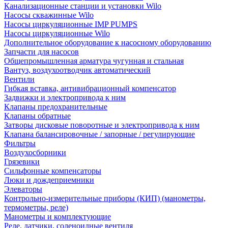
Канализационные станции и установки Wilo
Насосы скважинные Wilo
Насосы циркуляционные IMP PUMPS
Насосы циркуляционные Wilo
Дополнительное оборудование к насосному оборудованию
Запчасти для насосов
Общепромышленная арматура чугунная и стальная
Вантуз, воздухоотводчик автоматический
Вентили
Гибкая вставка, антивибрационный компенсатор
Задвижки и электропривода к ним
Клапаны предохранительные
Клапаны обратные
Затворы дисковые поворотные и электропривода к ним
Клапана балансировочные / запорные / регулирующие
Фильтры
Воздухосборники
Грязевики
Сильфонные компенсаторы
Люки и дождеприемники
Элеваторы
Контрольно-измерительные приборы (КИП) (манометры,
термометры, реле)
Манометры и комплектующие
Реле, датчики, соленоидные вентиля