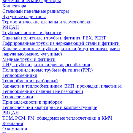
Биметаллические радиаторы
Конвектора
Стальный панельные радиаторы
Чугунные радиаторы
Термостатические клапаны и термоголовки
РИДАН
Трубные системы и фитинги
Сшитый полиэтилен трубы и фитинги PEX, PERT
Гофрированные трубы из нержавеющей стали и фитинги
Канализационные трубы и фитинги (внутренние/серые и
наружные/рыжие, чугунные)
Медные трубы и фитинги
ПНД трубы и фитинги для водоснабжения
Полипропиленовые трубы и фитинги (PPR)
Теплообменники
Теплообменник разборный
Запчасти к теплообменникам (ЗИП, прокладки, пластины)
Теплообменник паянный не разборный
Теплосчетчики
Принадлежности к приборам
Теплосчетчики квартирные и комплектующие
РИДАН
ТЭМ, РСМ, РМ, общедомовые теплосчетчики и КМЧ
Компания
О компании