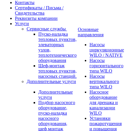
Контакты
Сертификаты / Письма /
Свидетельства
Реквизиты компании
Услуги
Сервисные службы
Основные
Пуско-наладка
направления
тепловых пунктов,
элеваторных
Насосы
узлов,
циркуляционные
теплотехнического
WILO / NATIVE
оборудования
Насосы
Шеф-монтаж
горизонтального
тепловых пунктов,
типа WILO
насосных станций.
Насосы
Дополнительные услуги
вертикального
типа WILO
Дополнительные
Насосное
услуги
оборудование
Подбор насосного
для дренажа и
оборудование,
канализации
пуско-наладка
WILO
насосного
Установки
оборудования,
пожаротушения
шеф монтаж
и повышения