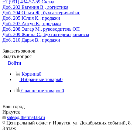
‎+7 (991) 434-57-59
Склад
Доб. 202
Евгения В., логистика
Доб. 204
Ольга Ж., бухгалтерия-офис
Доб. 205
Юлия К., продажи
Доб. 207
Артур К., продажи
Доб. 208
Эдгар М., руководитель ОП
Доб. 209
Жанна С., бухгалтерия-финансы
Доб. 210
Дарья В., продажи
Заказать звонок
Задать вопрос
Войти
Корзина
0
Избранные товары
0
Сравнение товаров
0
Ваш город
Иркутск
sales@thermal38.ru
Центральный офис: г. Иркутск, ул. Декабрьских событий, 8.
3 этаж