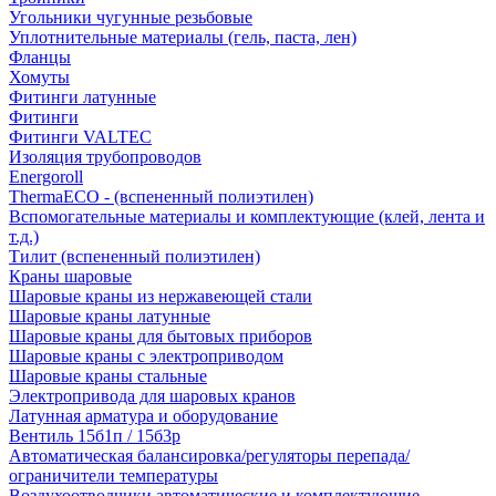
Угольники чугунные резьбовые
Уплотнительные материалы (гель, паста, лен)
Фланцы
Хомуты
Фитинги латунные
Фитинги
Фитинги VALTEC
Изоляция трубопроводов
Energoroll
ThermaECO - (вспененный полиэтилен)
Вспомогательные материалы и комплектующие (клей, лента и
т.д.)
Тилит (вспененный полиэтилен)
Краны шаровые
Шаровые краны из нержавеющей стали
Шаровые краны латунные
Шаровые краны для бытовых приборов
Шаровые краны с электроприводом
Шаровые краны стальные
Электропривода для шаровых кранов
Латунная арматура и оборудование
Вентиль 15б1п / 15б3р
Автоматическая балансировка/регуляторы перепада/
ограничители температуры
Воздухоотводчики автоматические и комплектующие