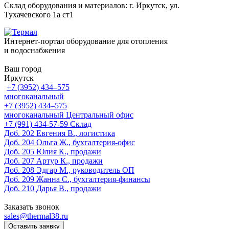
Склад оборудования и материалов: г. Иркутск, ул.
Тухачевского 1а ст1
Интернет-портал оборудование для отопления
и водоснабжения
Ваш город
Иркутск
+7 (3952) 434‒575
многоканальный
+7 (3952) 434‒575
многоканальный
Центральный офис
‎+7 (991) 434-57-59
Склад
Доб. 202
Евгения В., логистика
Доб. 204
Ольга Ж., бухгалтерия-офис
Доб. 205
Юлия К., продажи
Доб. 207
Артур К., продажи
Доб. 208
Эдгар М., руководитель ОП
Доб. 209
Жанна С., бухгалтерия-финансы
Доб. 210
Дарья В., продажи
Заказать звонок
sales@thermal38.ru
Оставить заявку