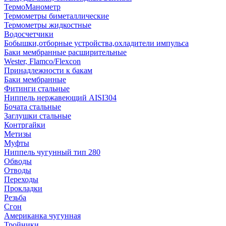
ТермоМанометр
Термометры биметаллические
Термометры жидкостные
Водосчетчики
Бобышки,отборные устройства,охладители импульса
Баки мембранные расширительные
Wester, Flamco/Flexcon
Принадлежности к бакам
Баки мембранные
Фитинги стальные
Ниппель нержавеющий AISI304
Бочата стальные
Заглушки стальные
Контргайки
Метизы
Муфты
Ниппель чугунный тип 280
Обводы
Отводы
Переходы
Прокладки
Резьба
Сгон
Американка чугунная
Тройники