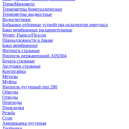
ТермоМанометр
Термометры биметаллические
Термометры жидкостные
Водосчетчики
Бобышки,отборные устройства,охладители импульса
Баки мембранные расширительные
Wester, Flamco/Flexcon
Принадлежности к бакам
Баки мембранные
Фитинги стальные
Ниппель нержавеющий AISI304
Бочата стальные
Заглушки стальные
Контргайки
Метизы
Муфты
Ниппель чугунный тип 280
Обводы
Отводы
Переходы
Прокладки
Резьба
Сгон
Американка чугунная
Тройники