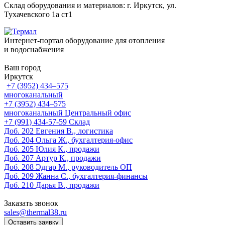
Склад оборудования и материалов: г. Иркутск, ул.
Тухачевского 1а ст1
Интернет-портал оборудование для отопления
и водоснабжения
Ваш город
Иркутск
+7 (3952) 434‒575
многоканальный
+7 (3952) 434‒575
многоканальный
Центральный офис
‎+7 (991) 434-57-59
Склад
Доб. 202
Евгения В., логистика
Доб. 204
Ольга Ж., бухгалтерия-офис
Доб. 205
Юлия К., продажи
Доб. 207
Артур К., продажи
Доб. 208
Эдгар М., руководитель ОП
Доб. 209
Жанна С., бухгалтерия-финансы
Доб. 210
Дарья В., продажи
Заказать звонок
sales@thermal38.ru
Оставить заявку