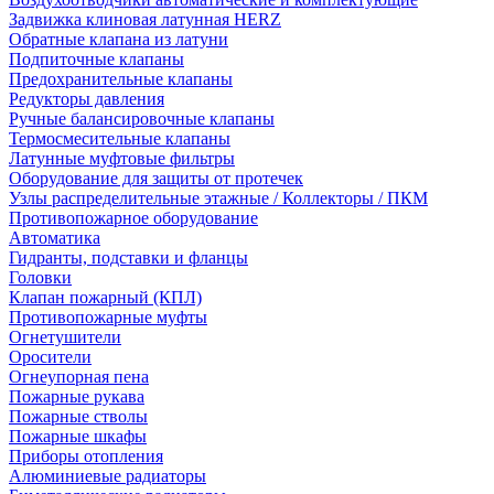
Задвижка клиновая латунная HERZ
Обратные клапана из латуни
Подпиточные клапаны
Предохранительные клапаны
Редукторы давления
Ручные балансировочные клапаны
Термосмесительные клапаны
Латунные муфтовые фильтры
Оборудование для защиты от протечек
Узлы распределительные этажные / Коллекторы / ПКМ
Противопожарное оборудование
Автоматика
Гидранты, подставки и фланцы
Головки
Клапан пожарный (КПЛ)
Противопожарные муфты
Огнетушители
Оросители
Огнеупорная пена
Пожарные рукава
Пожарные стволы
Пожарные шкафы
Приборы отопления
Алюминиевые радиаторы