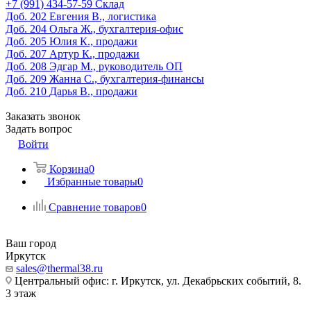
‎+7 (991) 434-57-59
Склад
Доб. 202
Евгения В., логистика
Доб. 204
Ольга Ж., бухгалтерия-офис
Доб. 205
Юлия К., продажи
Доб. 207
Артур К., продажи
Доб. 208
Эдгар М., руководитель ОП
Доб. 209
Жанна С., бухгалтерия-финансы
Доб. 210
Дарья В., продажи
Заказать звонок
Задать вопрос
Войти
Корзина
0
Избранные товары
0
Сравнение товаров
0
Ваш город
Иркутск
sales@thermal38.ru
Центральный офис: г. Иркутск, ул. Декабрьских событий, 8.
3 этаж