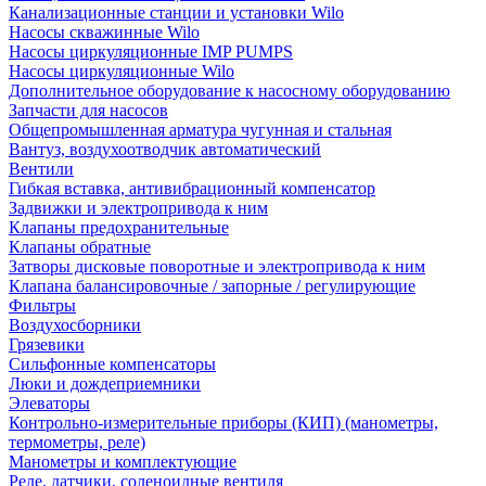
Канализационные станции и установки Wilo
Насосы скважинные Wilo
Насосы циркуляционные IMP PUMPS
Насосы циркуляционные Wilo
Дополнительное оборудование к насосному оборудованию
Запчасти для насосов
Общепромышленная арматура чугунная и стальная
Вантуз, воздухоотводчик автоматический
Вентили
Гибкая вставка, антивибрационный компенсатор
Задвижки и электропривода к ним
Клапаны предохранительные
Клапаны обратные
Затворы дисковые поворотные и электропривода к ним
Клапана балансировочные / запорные / регулирующие
Фильтры
Воздухосборники
Грязевики
Сильфонные компенсаторы
Люки и дождеприемники
Элеваторы
Контрольно-измерительные приборы (КИП) (манометры,
термометры, реле)
Манометры и комплектующие
Реле, датчики, соленоидные вентиля