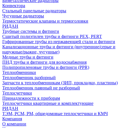
Биметаллические радиаторы
Конвектора
Стальный панельные радиаторы
Чугунные радиаторы
Термостатические клапаны и термоголовки
РИДАН
Трубные системы и фитинги
Сшитый полиэтилен трубы и фитинги PEX, PERT
Гофрированные трубы из нержавеющей стали и фитинги
Канализационные трубы и фитинги (внутренние/серые и
наружные/рыжие, чугунные)
Медные трубы и фитинги
ПНД трубы и фитинги для водоснабжения
Полипропиленовые трубы и фитинги (PPR)
Теплообменники
Теплообменник разборный
Запчасти к теплообменникам (ЗИП, прокладки, пластины)
Теплообменник паянный не разборный
Теплосчетчики
Принадлежности к приборам
Теплосчетчики квартирные и комплектующие
РИДАН
ТЭМ, РСМ, РМ, общедомовые теплосчетчики и КМЧ
Компания
О компании