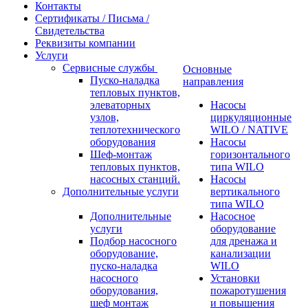
Контакты
Сертификаты / Письма /
Свидетельства
Реквизиты компании
Услуги
Сервисные службы
Основные
Пуско-наладка
направления
тепловых пунктов,
элеваторных
Насосы
узлов,
циркуляционные
теплотехнического
WILO / NATIVE
оборудования
Насосы
Шеф-монтаж
горизонтального
тепловых пунктов,
типа WILO
насосных станций.
Насосы
Дополнительные услуги
вертикального
типа WILO
Дополнительные
Насосное
услуги
оборудование
Подбор насосного
для дренажа и
оборудование,
канализации
пуско-наладка
WILO
насосного
Установки
оборудования,
пожаротушения
шеф монтаж
и повышения