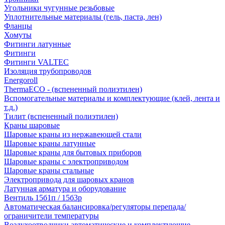
Угольники чугунные резьбовые
Уплотнительные материалы (гель, паста, лен)
Фланцы
Хомуты
Фитинги латунные
Фитинги
Фитинги VALTEC
Изоляция трубопроводов
Energoroll
ThermaECO - (вспененный полиэтилен)
Вспомогательные материалы и комплектующие (клей, лента и
т.д.)
Тилит (вспененный полиэтилен)
Краны шаровые
Шаровые краны из нержавеющей стали
Шаровые краны латунные
Шаровые краны для бытовых приборов
Шаровые краны с электроприводом
Шаровые краны стальные
Электропривода для шаровых кранов
Латунная арматура и оборудование
Вентиль 15б1п / 15б3р
Автоматическая балансировка/регуляторы перепада/
ограничители температуры
Воздухоотводчики автоматические и комплектующие