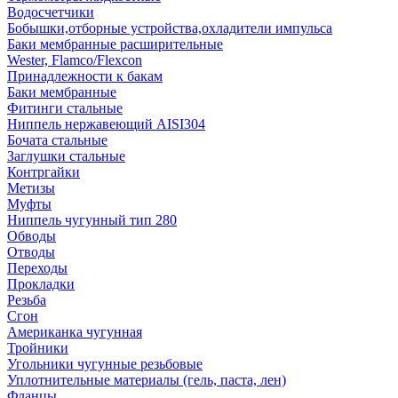
Водосчетчики
Бобышки,отборные устройства,охладители импульса
Баки мембранные расширительные
Wester, Flamco/Flexcon
Принадлежности к бакам
Баки мембранные
Фитинги стальные
Ниппель нержавеющий AISI304
Бочата стальные
Заглушки стальные
Контргайки
Метизы
Муфты
Ниппель чугунный тип 280
Обводы
Отводы
Переходы
Прокладки
Резьба
Сгон
Американка чугунная
Тройники
Угольники чугунные резьбовые
Уплотнительные материалы (гель, паста, лен)
Фланцы