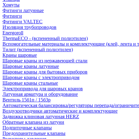
Хомуты
Фитинги латунные
Фитинги
Фитинги VALTEC
Изоляция трубопроводов
Energoroll
ThermaECO - (вспененный полиэтилен)
Вспомогательные материалы и комплектующие (клей, лента и т.
Тилит (вспененный полиэтилен)
Краны шаровые
Шаровые краны из нержавеющей стали
Шаровые краны латунные
Шаровые краны для бытовых приборов
Шаровые краны с электроприводом
Шаровые краны стальные
Электропривода для шаровых кранов
Латунная арматура и оборудование
Вентиль 15б1п / 15б3р
Автоматическая балансировка/регуляторы перепада/ограничит
Воздухоотводчики автоматические и комплектующие
Задвижка клиновая латунная HERZ
Обратные клапана из латуни
Подпиточные клапаны
Предохранительные клапаны
Редукторы давления