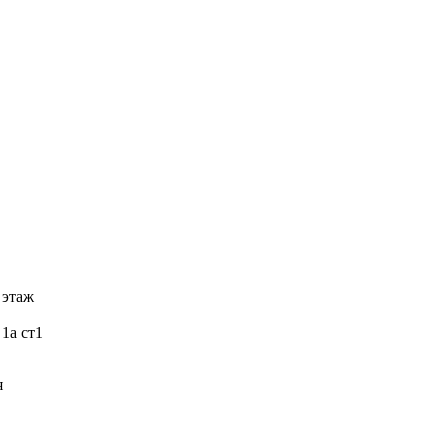
 этаж
 1а ст1
я