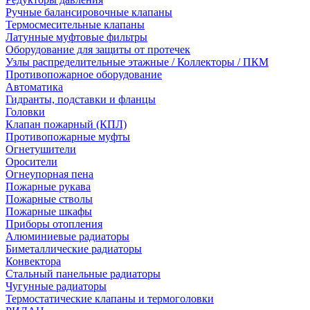
Ручные балансировочные клапаны
Термосмесительные клапаны
Латунные муфтовые фильтры
Оборудование для защиты от протечек
Узлы распределительные этажные / Коллекторы / ПКМ
Противопожарное оборудование
Автоматика
Гидранты, подставки и фланцы
Головки
Клапан пожарный (КПЛ)
Противопожарные муфты
Огнетушители
Оросители
Огнеупорная пена
Пожарные рукава
Пожарные стволы
Пожарные шкафы
Приборы отопления
Алюминиевые радиаторы
Биметаллические радиаторы
Конвектора
Стальный панельные радиаторы
Чугунные радиаторы
Термостатические клапаны и термоголовки