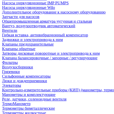
Насосы циркуляционные IMP PUMPS
Насосы циркуляционные Wilo
Дополнительное оборудование к насосному оборудованию
Запчасти для насосов
Общепромышленная арматура чугунная и стальная
Вантуз, воздухоотводчик автоматический
Вентили
Гибкая вставка, антивибрационный компенсатор
Задвижки и электропривода к ним
Клапаны предохранительные
Клапаны обратные
Затворы дисковые поворотные и электропривода к ним
Клапана балансировочные / запорные / регулирующие
Фильтры
Воздухосборники
Грязевики
Сильфонные компенсаторы
Люки и дождеприемники
Элеваторы
Контрольно-измерительные приборы (КИП) (манометры, термо
Манометры и комплектующие
Реле, датчики, соленоидные вентиля
ТермоМанометр
Термометры биметаллические
Термометры жидкостные