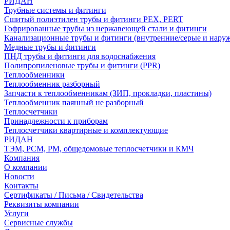
РИДАН
Трубные системы и фитинги
Сшитый полиэтилен трубы и фитинги PEX, PERT
Гофрированные трубы из нержавеющей стали и фитинги
Канализационные трубы и фитинги (внутренние/серые и нару
Медные трубы и фитинги
ПНД трубы и фитинги для водоснабжения
Полипропиленовые трубы и фитинги (PPR)
Теплообменники
Теплообменник разборный
Запчасти к теплообменникам (ЗИП, прокладки, пластины)
Теплообменник паянный не разборный
Теплосчетчики
Принадлежности к приборам
Теплосчетчики квартирные и комплектующие
РИДАН
ТЭМ, РСМ, РМ, общедомовые теплосчетчики и КМЧ
Компания
О компании
Новости
Контакты
Сертификаты / Письма / Свидетельства
Реквизиты компании
Услуги
Сервисные службы