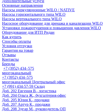
Дополнительные услуги
Основные направления
Насосы циркуляционные WILO / NATIVE
Насосы горизонтального типа WILO
Насосы вертикального типа WILO
Насосное оборудование для дренажа и канализации WILO
Установки пожаротушения и повышения давления WILO
Оборудование для ИТП Ридан
Как купить
Способы оплаты
Условия отгрузки
Гарантия на товар
Отзывы
Контакты
Бренды
+7 (3952) 434‒575
многоканальный
+7 (3952) 434‒575
многоканальный
Центральный офис
‎+7 (991) 434-57-59
Склад
Доб. 202
Евгения В., логистика
Доб. 204
Ольга Ж., бухгалтерия-офис
Доб. 205
Юлия К., продажи
Доб. 207
Артур К., продажи
Доб. 208
Эдгар М., руководитель ОП