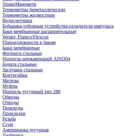
ТермоМанометр
Термометры биметаллические
Термометры жидкостные
Водосчетчики
Бобышки,отборные устройства,охладители импульса
Баки мембранные расширительные
Wester, Flamco/Flexcon
Принадлежности к бакам
Баки мембранные
Фитинги стальные
Ниппель нержавеющий AISI304
Бочата стальные
Заглушки стальные
Контргайки
Метизы
Муфты
Ниппель чугунный тип 280
Обводы
Отводы
Переходы
Прокладки
Резьба
Сгон
Американка чугунная
Тройники