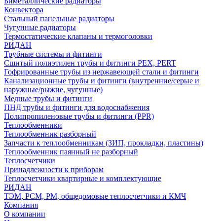
Биметаллические радиаторы
Конвектора
Стальный панельные радиаторы
Чугунные радиаторы
Термостатические клапаны и термоголовки
РИДАН
Трубные системы и фитинги
Сшитый полиэтилен трубы и фитинги PEX, PERT
Гофрированные трубы из нержавеющей стали и фитинги
Канализационные трубы и фитинги (внутренние/серые и
наружные/рыжие, чугунные)
Медные трубы и фитинги
ПНД трубы и фитинги для водоснабжения
Полипропиленовые трубы и фитинги (PPR)
Теплообменники
Теплообменник разборный
Запчасти к теплообменникам (ЗИП, прокладки, пластины)
Теплообменник паянный не разборный
Теплосчетчики
Принадлежности к приборам
Теплосчетчики квартирные и комплектующие
РИДАН
ТЭМ, РСМ, РМ, общедомовые теплосчетчики и КМЧ
Компания
О компании