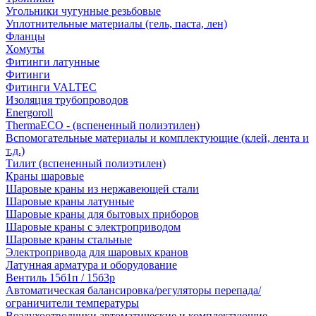
Угольники чугунные резьбовые
Уплотнительные материалы (гель, паста, лен)
Фланцы
Хомуты
Фитинги латунные
Фитинги
Фитинги VALTEC
Изоляция трубопроводов
Energoroll
ThermaECO - (вспененный полиэтилен)
Вспомогательные материалы и комплектующие (клей, лента и
т.д.)
Тилит (вспененный полиэтилен)
Краны шаровые
Шаровые краны из нержавеющей стали
Шаровые краны латунные
Шаровые краны для бытовых приборов
Шаровые краны с электроприводом
Шаровые краны стальные
Электропривода для шаровых кранов
Латунная арматура и оборудование
Вентиль 15б1п / 15б3р
Автоматическая балансировка/регуляторы перепада/
ограничители температуры
Воздухоотводчики автоматические и комплектующие