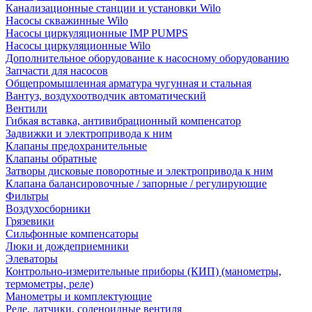
Канализационные станции и установки Wilo
Насосы скважинные Wilo
Насосы циркуляционные IMP PUMPS
Насосы циркуляционные Wilo
Дополнительное оборудование к насосному оборудованию
Запчасти для насосов
Общепромышленная арматура чугунная и стальная
Вантуз, воздухоотводчик автоматический
Вентили
Гибкая вставка, антивибрационный компенсатор
Задвижки и электропривода к ним
Клапаны предохранительные
Клапаны обратные
Затворы дисковые поворотные и электропривода к ним
Клапана балансировочные / запорные / регулирующие
Фильтры
Воздухосборники
Грязевики
Сильфонные компенсаторы
Люки и дождеприемники
Элеваторы
Контрольно-измерительные приборы (КИП) (манометры,
термометры, реле)
Манометры и комплектующие
Реле, датчики, соленоидные вентиля