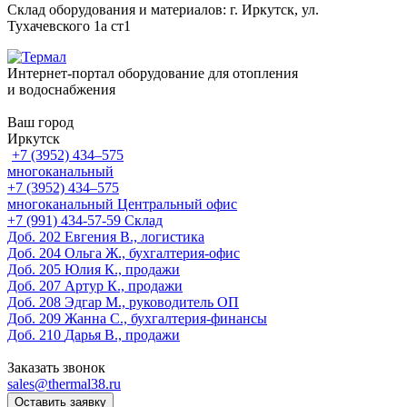
Склад оборудования и материалов: г. Иркутск, ул.
Тухачевского 1а ст1
Интернет-портал оборудование для отопления
и водоснабжения
Ваш город
Иркутск
+7 (3952) 434‒575
многоканальный
+7 (3952) 434‒575
многоканальный
Центральный офис
‎+7 (991) 434-57-59
Склад
Доб. 202
Евгения В., логистика
Доб. 204
Ольга Ж., бухгалтерия-офис
Доб. 205
Юлия К., продажи
Доб. 207
Артур К., продажи
Доб. 208
Эдгар М., руководитель ОП
Доб. 209
Жанна С., бухгалтерия-финансы
Доб. 210
Дарья В., продажи
Заказать звонок
sales@thermal38.ru
Оставить заявку