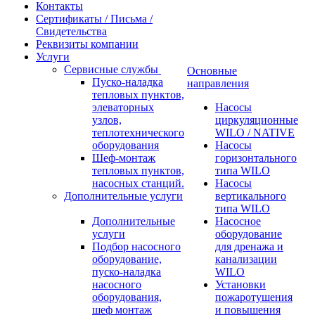
Контакты
Сертификаты / Письма /
Свидетельства
Реквизиты компании
Услуги
Сервисные службы
Основные
Пуско-наладка
направления
тепловых пунктов,
элеваторных
Насосы
узлов,
циркуляционные
теплотехнического
WILO / NATIVE
оборудования
Насосы
Шеф-монтаж
горизонтального
тепловых пунктов,
типа WILO
насосных станций.
Насосы
Дополнительные услуги
вертикального
типа WILO
Дополнительные
Насосное
услуги
оборудование
Подбор насосного
для дренажа и
оборудование,
канализации
пуско-наладка
WILO
насосного
Установки
оборудования,
пожаротушения
шеф монтаж
и повышения