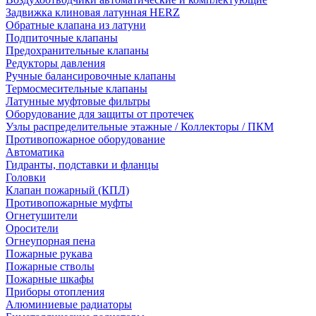
Задвижка клиновая латунная HERZ
Обратные клапана из латуни
Подпиточные клапаны
Предохранительные клапаны
Редукторы давления
Ручные балансировочные клапаны
Термосмесительные клапаны
Латунные муфтовые фильтры
Оборудование для защиты от протечек
Узлы распределительные этажные / Коллекторы / ПКМ
Противопожарное оборудование
Автоматика
Гидранты, подставки и фланцы
Головки
Клапан пожарный (КПЛ)
Противопожарные муфты
Огнетушители
Оросители
Огнеупорная пена
Пожарные рукава
Пожарные стволы
Пожарные шкафы
Приборы отопления
Алюминиевые радиаторы