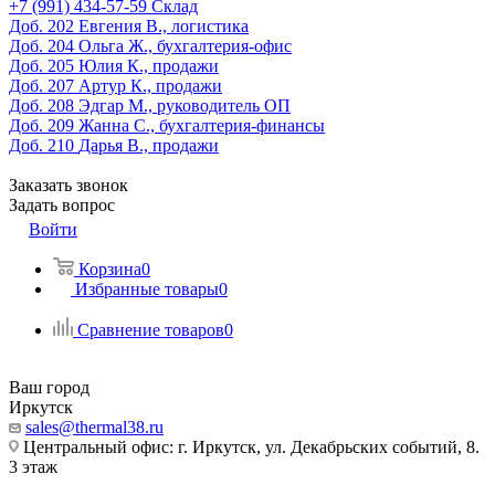
‎+7 (991) 434-57-59
Склад
Доб. 202
Евгения В., логистика
Доб. 204
Ольга Ж., бухгалтерия-офис
Доб. 205
Юлия К., продажи
Доб. 207
Артур К., продажи
Доб. 208
Эдгар М., руководитель ОП
Доб. 209
Жанна С., бухгалтерия-финансы
Доб. 210
Дарья В., продажи
Заказать звонок
Задать вопрос
Войти
Корзина
0
Избранные товары
0
Сравнение товаров
0
Ваш город
Иркутск
sales@thermal38.ru
Центральный офис: г. Иркутск, ул. Декабрьских событий, 8.
3 этаж