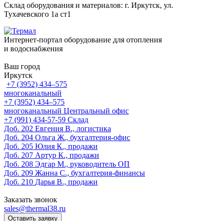
Склад оборудования и материалов: г. Иркутск, ул.
Тухачевского 1а ст1
Интернет-портал оборудование для отопления
и водоснабжения
Ваш город
Иркутск
+7 (3952) 434‒575
многоканальный
+7 (3952) 434‒575
многоканальный
Центральный офис
‎+7 (991) 434-57-59
Склад
Доб. 202
Евгения В., логистика
Доб. 204
Ольга Ж., бухгалтерия-офис
Доб. 205
Юлия К., продажи
Доб. 207
Артур К., продажи
Доб. 208
Эдгар М., руководитель ОП
Доб. 209
Жанна С., бухгалтерия-финансы
Доб. 210
Дарья В., продажи
Заказать звонок
sales@thermal38.ru
Оставить заявку