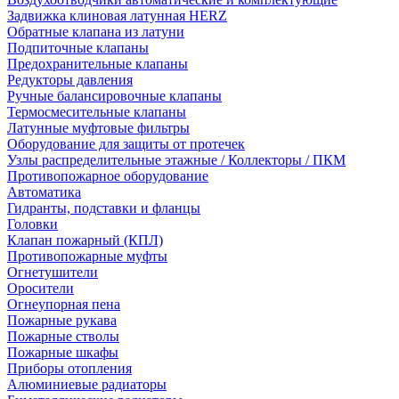
Задвижка клиновая латунная HERZ
Обратные клапана из латуни
Подпиточные клапаны
Предохранительные клапаны
Редукторы давления
Ручные балансировочные клапаны
Термосмесительные клапаны
Латунные муфтовые фильтры
Оборудование для защиты от протечек
Узлы распределительные этажные / Коллекторы / ПКМ
Противопожарное оборудование
Автоматика
Гидранты, подставки и фланцы
Головки
Клапан пожарный (КПЛ)
Противопожарные муфты
Огнетушители
Оросители
Огнеупорная пена
Пожарные рукава
Пожарные стволы
Пожарные шкафы
Приборы отопления
Алюминиевые радиаторы