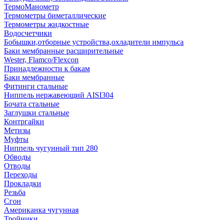
ТермоМанометр
Термометры биметаллические
Термометры жидкостные
Водосчетчики
Бобышки,отборные устройства,охладители импульса
Баки мембранные расширительные
Wester, Flamco/Flexcon
Принадлежности к бакам
Баки мембранные
Фитинги стальные
Ниппель нержавеющий AISI304
Бочата стальные
Заглушки стальные
Контргайки
Метизы
Муфты
Ниппель чугунный тип 280
Обводы
Отводы
Переходы
Прокладки
Резьба
Сгон
Американка чугунная
Тройники