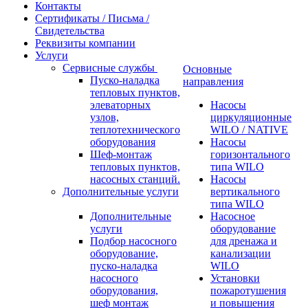
Контакты
Сертификаты / Письма /
Свидетельства
Реквизиты компании
Услуги
Сервисные службы
Основные
Пуско-наладка
направления
тепловых пунктов,
элеваторных
Насосы
узлов,
циркуляционные
теплотехнического
WILO / NATIVE
оборудования
Насосы
Шеф-монтаж
горизонтального
тепловых пунктов,
типа WILO
насосных станций.
Насосы
Дополнительные услуги
вертикального
типа WILO
Дополнительные
Насосное
услуги
оборудование
Подбор насосного
для дренажа и
оборудование,
канализации
пуско-наладка
WILO
насосного
Установки
оборудования,
пожаротушения
шеф монтаж
и повышения