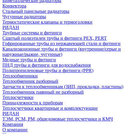
Биметаллические радиаторы
Конвектора
Стальный панельные радиаторы
Чугунные радиаторы
Термостатические клапаны и термоголовки
РИДАН
Трубные системы и фитинги
Сшитый полиэтилен трубы и фитинги PEX, PERT
Гофрированные трубы из нержавеющей стали и фитинги
Канализационные трубы и фитинги (внутренние/серые и
наружные/рыжие, чугунные)
Медные трубы и фитинги
ПНД трубы и фитинги для водоснабжения
Полипропиленовые трубы и фитинги (PPR)
Теплообменники
Теплообменник разборный
Запчасти к теплообменникам (ЗИП, прокладки, пластины)
Теплообменник паянный не разборный
Теплосчетчики
Принадлежности к приборам
Теплосчетчики квартирные и комплектующие
РИДАН
ТЭМ, РСМ, РМ, общедомовые теплосчетчики и КМЧ
Компания
О компании