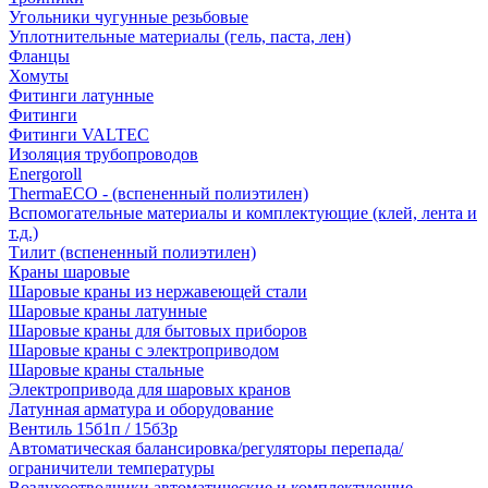
Угольники чугунные резьбовые
Уплотнительные материалы (гель, паста, лен)
Фланцы
Хомуты
Фитинги латунные
Фитинги
Фитинги VALTEC
Изоляция трубопроводов
Energoroll
ThermaECO - (вспененный полиэтилен)
Вспомогательные материалы и комплектующие (клей, лента и
т.д.)
Тилит (вспененный полиэтилен)
Краны шаровые
Шаровые краны из нержавеющей стали
Шаровые краны латунные
Шаровые краны для бытовых приборов
Шаровые краны с электроприводом
Шаровые краны стальные
Электропривода для шаровых кранов
Латунная арматура и оборудование
Вентиль 15б1п / 15б3р
Автоматическая балансировка/регуляторы перепада/
ограничители температуры
Воздухоотводчики автоматические и комплектующие