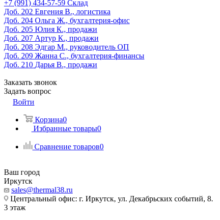
‎+7 (991) 434-57-59
Склад
Доб. 202
Евгения В., логистика
Доб. 204
Ольга Ж., бухгалтерия-офис
Доб. 205
Юлия К., продажи
Доб. 207
Артур К., продажи
Доб. 208
Эдгар М., руководитель ОП
Доб. 209
Жанна С., бухгалтерия-финансы
Доб. 210
Дарья В., продажи
Заказать звонок
Задать вопрос
Войти
Корзина
0
Избранные товары
0
Сравнение товаров
0
Ваш город
Иркутск
sales@thermal38.ru
Центральный офис: г. Иркутск, ул. Декабрьских событий, 8.
3 этаж