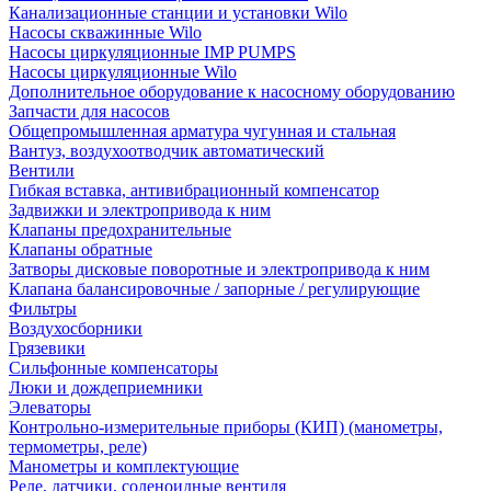
Канализационные станции и установки Wilo
Насосы скважинные Wilo
Насосы циркуляционные IMP PUMPS
Насосы циркуляционные Wilo
Дополнительное оборудование к насосному оборудованию
Запчасти для насосов
Общепромышленная арматура чугунная и стальная
Вантуз, воздухоотводчик автоматический
Вентили
Гибкая вставка, антивибрационный компенсатор
Задвижки и электропривода к ним
Клапаны предохранительные
Клапаны обратные
Затворы дисковые поворотные и электропривода к ним
Клапана балансировочные / запорные / регулирующие
Фильтры
Воздухосборники
Грязевики
Сильфонные компенсаторы
Люки и дождеприемники
Элеваторы
Контрольно-измерительные приборы (КИП) (манометры,
термометры, реле)
Манометры и комплектующие
Реле, датчики, соленоидные вентиля