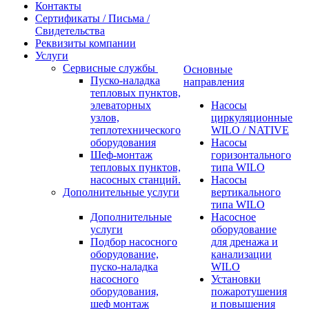
Контакты
Сертификаты / Письма /
Свидетельства
Реквизиты компании
Услуги
Сервисные службы
Основные
Пуско-наладка
направления
тепловых пунктов,
элеваторных
Насосы
узлов,
циркуляционные
теплотехнического
WILO / NATIVE
оборудования
Насосы
Шеф-монтаж
горизонтального
тепловых пунктов,
типа WILO
насосных станций.
Насосы
Дополнительные услуги
вертикального
типа WILO
Дополнительные
Насосное
услуги
оборудование
Подбор насосного
для дренажа и
оборудование,
канализации
пуско-наладка
WILO
насосного
Установки
оборудования,
пожаротушения
шеф монтаж
и повышения