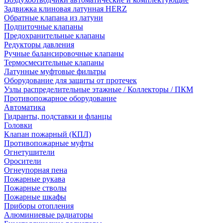
Задвижка клиновая латунная HERZ
Обратные клапана из латуни
Подпиточные клапаны
Предохранительные клапаны
Редукторы давления
Ручные балансировочные клапаны
Термосмесительные клапаны
Латунные муфтовые фильтры
Оборудование для защиты от протечек
Узлы распределительные этажные / Коллекторы / ПКМ
Противопожарное оборудование
Автоматика
Гидранты, подставки и фланцы
Головки
Клапан пожарный (КПЛ)
Противопожарные муфты
Огнетушители
Оросители
Огнеупорная пена
Пожарные рукава
Пожарные стволы
Пожарные шкафы
Приборы отопления
Алюминиевые радиаторы