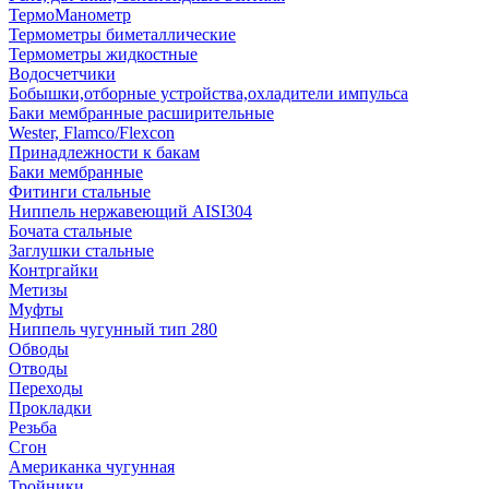
ТермоМанометр
Термометры биметаллические
Термометры жидкостные
Водосчетчики
Бобышки,отборные устройства,охладители импульса
Баки мембранные расширительные
Wester, Flamco/Flexcon
Принадлежности к бакам
Баки мембранные
Фитинги стальные
Ниппель нержавеющий AISI304
Бочата стальные
Заглушки стальные
Контргайки
Метизы
Муфты
Ниппель чугунный тип 280
Обводы
Отводы
Переходы
Прокладки
Резьба
Сгон
Американка чугунная
Тройники