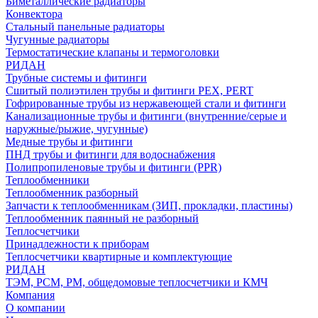
Биметаллические радиаторы
Конвектора
Стальный панельные радиаторы
Чугунные радиаторы
Термостатические клапаны и термоголовки
РИДАН
Трубные системы и фитинги
Сшитый полиэтилен трубы и фитинги PEX, PERT
Гофрированные трубы из нержавеющей стали и фитинги
Канализационные трубы и фитинги (внутренние/серые и
наружные/рыжие, чугунные)
Медные трубы и фитинги
ПНД трубы и фитинги для водоснабжения
Полипропиленовые трубы и фитинги (PPR)
Теплообменники
Теплообменник разборный
Запчасти к теплообменникам (ЗИП, прокладки, пластины)
Теплообменник паянный не разборный
Теплосчетчики
Принадлежности к приборам
Теплосчетчики квартирные и комплектующие
РИДАН
ТЭМ, РСМ, РМ, общедомовые теплосчетчики и КМЧ
Компания
О компании