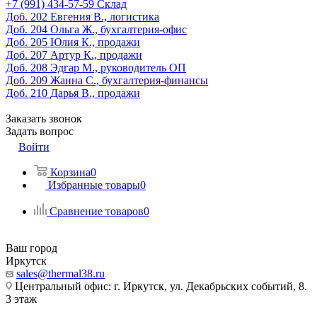
‎+7 (991) 434-57-59
Склад
Доб. 202
Евгения В., логистика
Доб. 204
Ольга Ж., бухгалтерия-офис
Доб. 205
Юлия К., продажи
Доб. 207
Артур К., продажи
Доб. 208
Эдгар М., руководитель ОП
Доб. 209
Жанна С., бухгалтерия-финансы
Доб. 210
Дарья В., продажи
Заказать звонок
Задать вопрос
Войти
Корзина
0
Избранные товары
0
Сравнение товаров
0
Ваш город
Иркутск
sales@thermal38.ru
Центральный офис: г. Иркутск, ул. Декабрьских событий, 8.
3 этаж