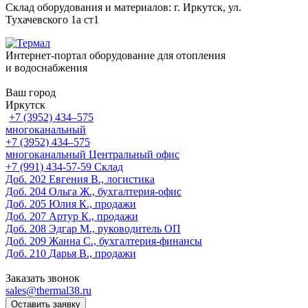
Склад оборудования и материалов: г. Иркутск, ул.
Тухачевского 1а ст1
Интернет-портал оборудование для отопления
и водоснабжения
Ваш город
Иркутск
+7 (3952) 434‒575
многоканальный
+7 (3952) 434‒575
многоканальный
Центральный офис
‎+7 (991) 434-57-59
Склад
Доб. 202
Евгения В., логистика
Доб. 204
Ольга Ж., бухгалтерия-офис
Доб. 205
Юлия К., продажи
Доб. 207
Артур К., продажи
Доб. 208
Эдгар М., руководитель ОП
Доб. 209
Жанна С., бухгалтерия-финансы
Доб. 210
Дарья В., продажи
Заказать звонок
sales@thermal38.ru
Оставить заявку