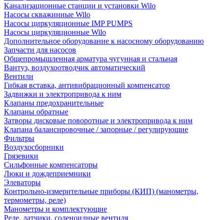
Канализационные станции и установки Wilo
Насосы скважинные Wilo
Насосы циркуляционные IMP PUMPS
Насосы циркуляционные Wilo
Дополнительное оборудование к насосному оборудованию
Запчасти для насосов
Общепромышленная арматура чугунная и стальная
Вантуз, воздухоотводчик автоматический
Вентили
Гибкая вставка, антивибрационный компенсатор
Задвижки и электропривода к ним
Клапаны предохранительные
Клапаны обратные
Затворы дисковые поворотные и электропривода к ним
Клапана балансировочные / запорные / регулирующие
Фильтры
Воздухосборники
Грязевики
Сильфонные компенсаторы
Люки и дождеприемники
Элеваторы
Контрольно-измерительные приборы (КИП) (манометры,
термометры, реле)
Манометры и комплектующие
Реле, датчики, соленоидные вентиля