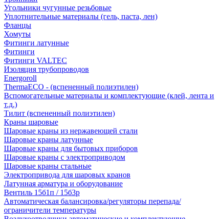
Угольники чугунные резьбовые
Уплотнительные материалы (гель, паста, лен)
Фланцы
Хомуты
Фитинги латунные
Фитинги
Фитинги VALTEC
Изоляция трубопроводов
Energoroll
ThermaECO - (вспененный полиэтилен)
Вспомогательные материалы и комплектующие (клей, лента и
т.д.)
Тилит (вспененный полиэтилен)
Краны шаровые
Шаровые краны из нержавеющей стали
Шаровые краны латунные
Шаровые краны для бытовых приборов
Шаровые краны с электроприводом
Шаровые краны стальные
Электропривода для шаровых кранов
Латунная арматура и оборудование
Вентиль 15б1п / 15б3р
Автоматическая балансировка/регуляторы перепада/
ограничители температуры
Воздухоотводчики автоматические и комплектующие