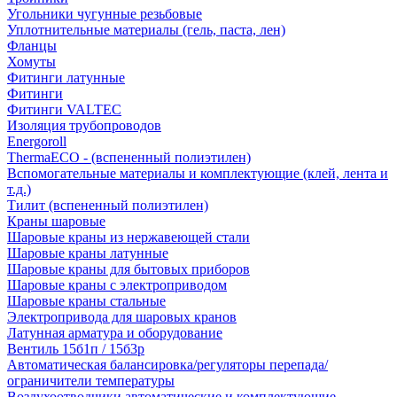
Угольники чугунные резьбовые
Уплотнительные материалы (гель, паста, лен)
Фланцы
Хомуты
Фитинги латунные
Фитинги
Фитинги VALTEC
Изоляция трубопроводов
Energoroll
ThermaECO - (вспененный полиэтилен)
Вспомогательные материалы и комплектующие (клей, лента и
т.д.)
Тилит (вспененный полиэтилен)
Краны шаровые
Шаровые краны из нержавеющей стали
Шаровые краны латунные
Шаровые краны для бытовых приборов
Шаровые краны с электроприводом
Шаровые краны стальные
Электропривода для шаровых кранов
Латунная арматура и оборудование
Вентиль 15б1п / 15б3р
Автоматическая балансировка/регуляторы перепада/
ограничители температуры
Воздухоотводчики автоматические и комплектующие