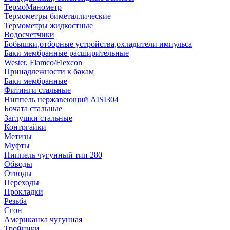
ТермоМанометр
Термометры биметаллические
Термометры жидкостные
Водосчетчики
Бобышки,отборные устройства,охладители импульса
Баки мембранные расширительные
Wester, Flamco/Flexcon
Принадлежности к бакам
Баки мембранные
Фитинги стальные
Ниппель нержавеющий AISI304
Бочата стальные
Заглушки стальные
Контргайки
Метизы
Муфты
Ниппель чугунный тип 280
Обводы
Отводы
Переходы
Прокладки
Резьба
Сгон
Американка чугунная
Тройники