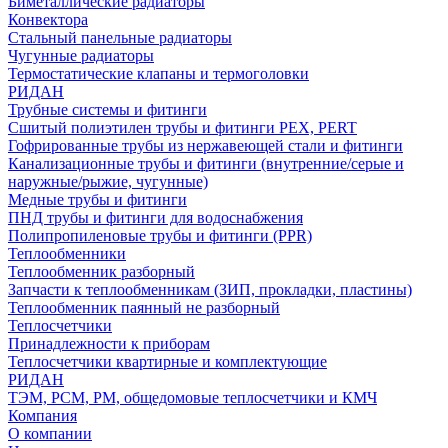
Биметаллические радиаторы
Конвектора
Стальный панельные радиаторы
Чугунные радиаторы
Термостатические клапаны и термоголовки
РИДАН
Трубные системы и фитинги
Сшитый полиэтилен трубы и фитинги PEX, PERT
Гофрированные трубы из нержавеющей стали и фитинги
Канализационные трубы и фитинги (внутренние/серые и
наружные/рыжие, чугунные)
Медные трубы и фитинги
ПНД трубы и фитинги для водоснабжения
Полипропиленовые трубы и фитинги (PPR)
Теплообменники
Теплообменник разборный
Запчасти к теплообменникам (ЗИП, прокладки, пластины)
Теплообменник паянный не разборный
Теплосчетчики
Принадлежности к приборам
Теплосчетчики квартирные и комплектующие
РИДАН
ТЭМ, РСМ, РМ, общедомовые теплосчетчики и КМЧ
Компания
О компании