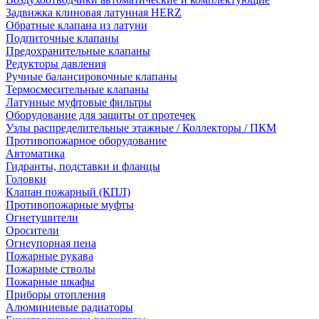
Задвижка клиновая латунная HERZ
Обратные клапана из латуни
Подпиточные клапаны
Предохранительные клапаны
Редукторы давления
Ручные балансировочные клапаны
Термосмесительные клапаны
Латунные муфтовые фильтры
Оборудование для защиты от протечек
Узлы распределительные этажные / Коллекторы / ПКМ
Противопожарное оборудование
Автоматика
Гидранты, подставки и фланцы
Головки
Клапан пожарный (КПЛ)
Противопожарные муфты
Огнетушители
Оросители
Огнеупорная пена
Пожарные рукава
Пожарные стволы
Пожарные шкафы
Приборы отопления
Алюминиевые радиаторы