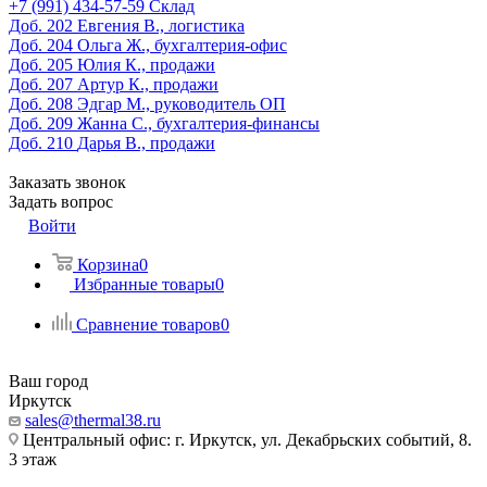
‎+7 (991) 434-57-59
Склад
Доб. 202
Евгения В., логистика
Доб. 204
Ольга Ж., бухгалтерия-офис
Доб. 205
Юлия К., продажи
Доб. 207
Артур К., продажи
Доб. 208
Эдгар М., руководитель ОП
Доб. 209
Жанна С., бухгалтерия-финансы
Доб. 210
Дарья В., продажи
Заказать звонок
Задать вопрос
Войти
Корзина
0
Избранные товары
0
Сравнение товаров
0
Ваш город
Иркутск
sales@thermal38.ru
Центральный офис: г. Иркутск, ул. Декабрьских событий, 8.
3 этаж