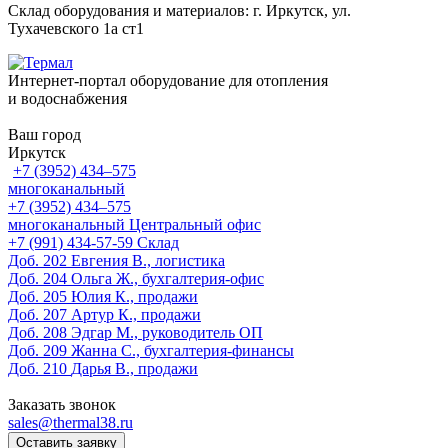
Склад оборудования и материалов: г. Иркутск, ул.
Тухачевского 1а ст1
Интернет-портал оборудование для отопления
и водоснабжения
Ваш город
Иркутск
+7 (3952) 434‒575
многоканальный
+7 (3952) 434‒575
многоканальный
Центральный офис
‎+7 (991) 434-57-59
Склад
Доб. 202
Евгения В., логистика
Доб. 204
Ольга Ж., бухгалтерия-офис
Доб. 205
Юлия К., продажи
Доб. 207
Артур К., продажи
Доб. 208
Эдгар М., руководитель ОП
Доб. 209
Жанна С., бухгалтерия-финансы
Доб. 210
Дарья В., продажи
Заказать звонок
sales@thermal38.ru
Оставить заявку