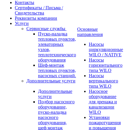
Контакты
Сертификаты / Письма /
Свидетельства
Реквизиты компании
Услуги
Сервисные службы
Основные
Пуско-наладка
направления
тепловых пунктов,
элеваторных
Насосы
узлов,
циркуляционные
теплотехнического
WILO / NATIVE
оборудования
Насосы
Шеф-монтаж
горизонтального
тепловых пунктов,
типа WILO
насосных станций.
Насосы
Дополнительные услуги
вертикального
типа WILO
Дополнительные
Насосное
услуги
оборудование
Подбор насосного
для дренажа и
оборудование,
канализации
пуско-наладка
WILO
насосного
Установки
оборудования,
пожаротушения
шеф монтаж
и повышения