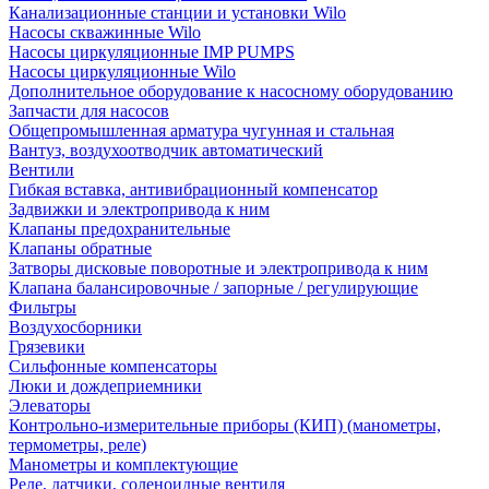
Канализационные станции и установки Wilo
Насосы скважинные Wilo
Насосы циркуляционные IMP PUMPS
Насосы циркуляционные Wilo
Дополнительное оборудование к насосному оборудованию
Запчасти для насосов
Общепромышленная арматура чугунная и стальная
Вантуз, воздухоотводчик автоматический
Вентили
Гибкая вставка, антивибрационный компенсатор
Задвижки и электропривода к ним
Клапаны предохранительные
Клапаны обратные
Затворы дисковые поворотные и электропривода к ним
Клапана балансировочные / запорные / регулирующие
Фильтры
Воздухосборники
Грязевики
Сильфонные компенсаторы
Люки и дождеприемники
Элеваторы
Контрольно-измерительные приборы (КИП) (манометры,
термометры, реле)
Манометры и комплектующие
Реле, датчики, соленоидные вентиля