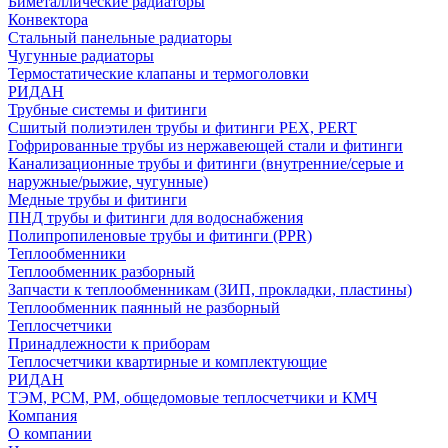
Биметаллические радиаторы
Конвектора
Стальный панельные радиаторы
Чугунные радиаторы
Термостатические клапаны и термоголовки
РИДАН
Трубные системы и фитинги
Сшитый полиэтилен трубы и фитинги PEX, PERT
Гофрированные трубы из нержавеющей стали и фитинги
Канализационные трубы и фитинги (внутренние/серые и
наружные/рыжие, чугунные)
Медные трубы и фитинги
ПНД трубы и фитинги для водоснабжения
Полипропиленовые трубы и фитинги (PPR)
Теплообменники
Теплообменник разборный
Запчасти к теплообменникам (ЗИП, прокладки, пластины)
Теплообменник паянный не разборный
Теплосчетчики
Принадлежности к приборам
Теплосчетчики квартирные и комплектующие
РИДАН
ТЭМ, РСМ, РМ, общедомовые теплосчетчики и КМЧ
Компания
О компании