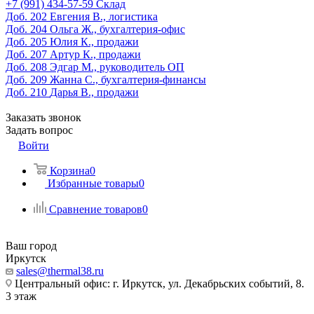
‎+7 (991) 434-57-59
Склад
Доб. 202
Евгения В., логистика
Доб. 204
Ольга Ж., бухгалтерия-офис
Доб. 205
Юлия К., продажи
Доб. 207
Артур К., продажи
Доб. 208
Эдгар М., руководитель ОП
Доб. 209
Жанна С., бухгалтерия-финансы
Доб. 210
Дарья В., продажи
Заказать звонок
Задать вопрос
Войти
Корзина
0
Избранные товары
0
Сравнение товаров
0
Ваш город
Иркутск
sales@thermal38.ru
Центральный офис: г. Иркутск, ул. Декабрьских событий, 8.
3 этаж