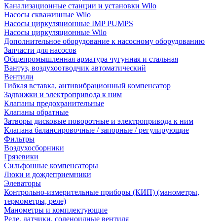
Канализационные станции и установки Wilo
Насосы скважинные Wilo
Насосы циркуляционные IMP PUMPS
Насосы циркуляционные Wilo
Дополнительное оборудование к насосному оборудованию
Запчасти для насосов
Общепромышленная арматура чугунная и стальная
Вантуз, воздухоотводчик автоматический
Вентили
Гибкая вставка, антивибрационный компенсатор
Задвижки и электропривода к ним
Клапаны предохранительные
Клапаны обратные
Затворы дисковые поворотные и электропривода к ним
Клапана балансировочные / запорные / регулирующие
Фильтры
Воздухосборники
Грязевики
Сильфонные компенсаторы
Люки и дождеприемники
Элеваторы
Контрольно-измерительные приборы (КИП) (манометры,
термометры, реле)
Манометры и комплектующие
Реле, датчики, соленоидные вентиля