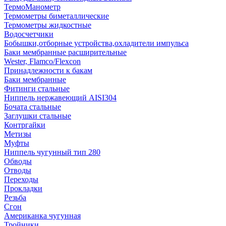
ТермоМанометр
Термометры биметаллические
Термометры жидкостные
Водосчетчики
Бобышки,отборные устройства,охладители импульса
Баки мембранные расширительные
Wester, Flamco/Flexcon
Принадлежности к бакам
Баки мембранные
Фитинги стальные
Ниппель нержавеющий AISI304
Бочата стальные
Заглушки стальные
Контргайки
Метизы
Муфты
Ниппель чугунный тип 280
Обводы
Отводы
Переходы
Прокладки
Резьба
Сгон
Американка чугунная
Тройники