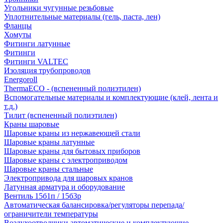
Угольники чугунные резьбовые
Уплотнительные материалы (гель, паста, лен)
Фланцы
Хомуты
Фитинги латунные
Фитинги
Фитинги VALTEC
Изоляция трубопроводов
Energoroll
ThermaECO - (вспененный полиэтилен)
Вспомогательные материалы и комплектующие (клей, лента и
т.д.)
Тилит (вспененный полиэтилен)
Краны шаровые
Шаровые краны из нержавеющей стали
Шаровые краны латунные
Шаровые краны для бытовых приборов
Шаровые краны с электроприводом
Шаровые краны стальные
Электропривода для шаровых кранов
Латунная арматура и оборудование
Вентиль 15б1п / 15б3р
Автоматическая балансировка/регуляторы перепада/
ограничители температуры
Воздухоотводчики автоматические и комплектующие