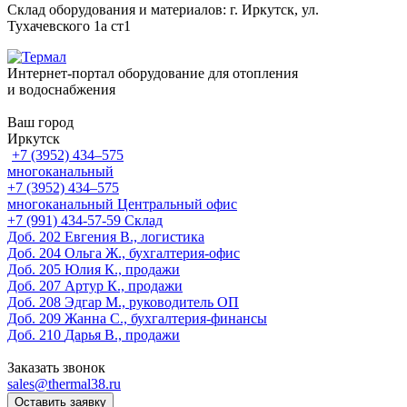
Склад оборудования и материалов: г. Иркутск, ул.
Тухачевского 1а ст1
Интернет-портал оборудование для отопления
и водоснабжения
Ваш город
Иркутск
+7 (3952) 434‒575
многоканальный
+7 (3952) 434‒575
многоканальный
Центральный офис
‎+7 (991) 434-57-59
Склад
Доб. 202
Евгения В., логистика
Доб. 204
Ольга Ж., бухгалтерия-офис
Доб. 205
Юлия К., продажи
Доб. 207
Артур К., продажи
Доб. 208
Эдгар М., руководитель ОП
Доб. 209
Жанна С., бухгалтерия-финансы
Доб. 210
Дарья В., продажи
Заказать звонок
sales@thermal38.ru
Оставить заявку