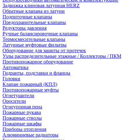
Задвижка клиновая латунная HERZ
Обратные клапана из латуни
Подпиточные клапаны
Предохранительные клапаны
Редукторы давления
Ручные балансировочные клапаны
Термосмесительные клапаны
Латунные муфтовые фильтры
Оборудование для защиты от протечек
Узлы распределительные этажные / Коллекторы / ПКМ
Противопожарное оборудование
Автоматика
Гидранты, подставки и фланцы
Головки
Клапан пожарный (КПЛ)
Противопожарные муфты
Огнетушители
Оросители
Огнеупорная пена
Пожарные рукава
Пожарные стволы
Пожарные шкафы
Приборы отопления
Алюминиевые радиаторы