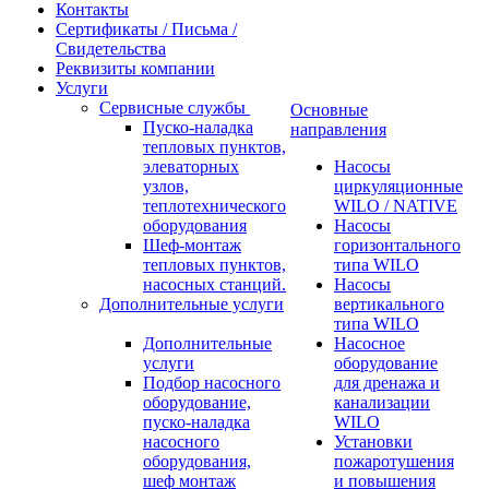
Контакты
Сертификаты / Письма /
Свидетельства
Реквизиты компании
Услуги
Сервисные службы
Основные
Пуско-наладка
направления
тепловых пунктов,
элеваторных
Насосы
узлов,
циркуляционные
теплотехнического
WILO / NATIVE
оборудования
Насосы
Шеф-монтаж
горизонтального
тепловых пунктов,
типа WILO
насосных станций.
Насосы
Дополнительные услуги
вертикального
типа WILO
Дополнительные
Насосное
услуги
оборудование
Подбор насосного
для дренажа и
оборудование,
канализации
пуско-наладка
WILO
насосного
Установки
оборудования,
пожаротушения
шеф монтаж
и повышения