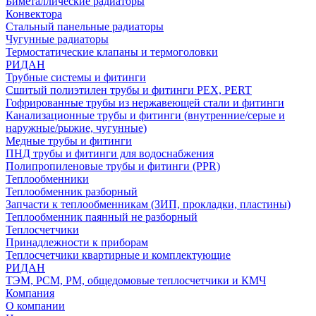
Биметаллические радиаторы
Конвектора
Стальный панельные радиаторы
Чугунные радиаторы
Термостатические клапаны и термоголовки
РИДАН
Трубные системы и фитинги
Сшитый полиэтилен трубы и фитинги PEX, PERT
Гофрированные трубы из нержавеющей стали и фитинги
Канализационные трубы и фитинги (внутренние/серые и
наружные/рыжие, чугунные)
Медные трубы и фитинги
ПНД трубы и фитинги для водоснабжения
Полипропиленовые трубы и фитинги (PPR)
Теплообменники
Теплообменник разборный
Запчасти к теплообменникам (ЗИП, прокладки, пластины)
Теплообменник паянный не разборный
Теплосчетчики
Принадлежности к приборам
Теплосчетчики квартирные и комплектующие
РИДАН
ТЭМ, РСМ, РМ, общедомовые теплосчетчики и КМЧ
Компания
О компании