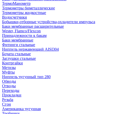
ТермоМанометр
Термометры биметаллические
Термометры жидкостные
Водосчетчики
Бобышки,отборные устройства,охладители импульса
Баки мембранные расширительные
Wester, Flamco/Flexcon
Принадлежности к бакам
Баки мембранные
Фитинги стальные
Ниппель нержавеющий AISI304
Бочата стальные
Заглушки стальные
Контргайки
Метизы
Муфты
Ниппель чугунный тип 280
Обводы
Отводы
Переходы
Прокладки
Резьба
Сгон
Американка чугунная
Тройники