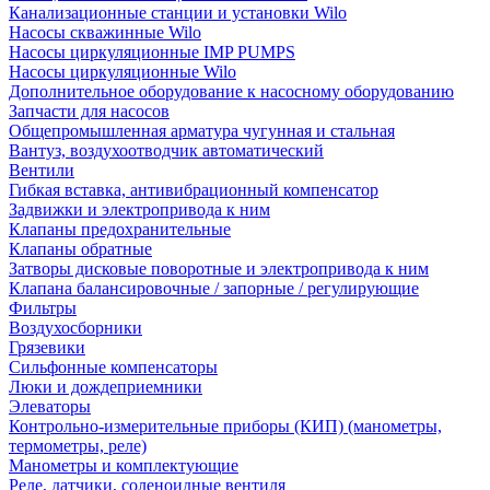
Канализационные станции и установки Wilo
Насосы скважинные Wilo
Насосы циркуляционные IMP PUMPS
Насосы циркуляционные Wilo
Дополнительное оборудование к насосному оборудованию
Запчасти для насосов
Общепромышленная арматура чугунная и стальная
Вантуз, воздухоотводчик автоматический
Вентили
Гибкая вставка, антивибрационный компенсатор
Задвижки и электропривода к ним
Клапаны предохранительные
Клапаны обратные
Затворы дисковые поворотные и электропривода к ним
Клапана балансировочные / запорные / регулирующие
Фильтры
Воздухосборники
Грязевики
Сильфонные компенсаторы
Люки и дождеприемники
Элеваторы
Контрольно-измерительные приборы (КИП) (манометры,
термометры, реле)
Манометры и комплектующие
Реле, датчики, соленоидные вентиля