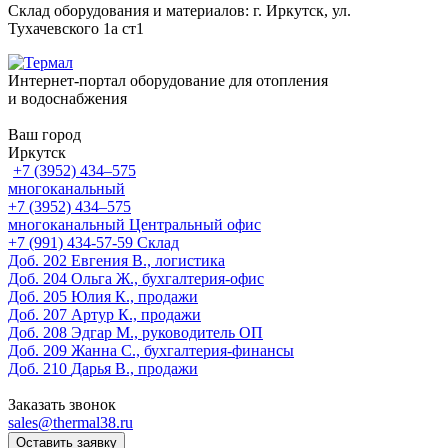
Склад оборудования и материалов: г. Иркутск, ул.
Тухачевского 1а ст1
Интернет-портал оборудование для отопления
и водоснабжения
Ваш город
Иркутск
+7 (3952) 434‒575
многоканальный
+7 (3952) 434‒575
многоканальный
Центральный офис
‎+7 (991) 434-57-59
Склад
Доб. 202
Евгения В., логистика
Доб. 204
Ольга Ж., бухгалтерия-офис
Доб. 205
Юлия К., продажи
Доб. 207
Артур К., продажи
Доб. 208
Эдгар М., руководитель ОП
Доб. 209
Жанна С., бухгалтерия-финансы
Доб. 210
Дарья В., продажи
Заказать звонок
sales@thermal38.ru
Оставить заявку