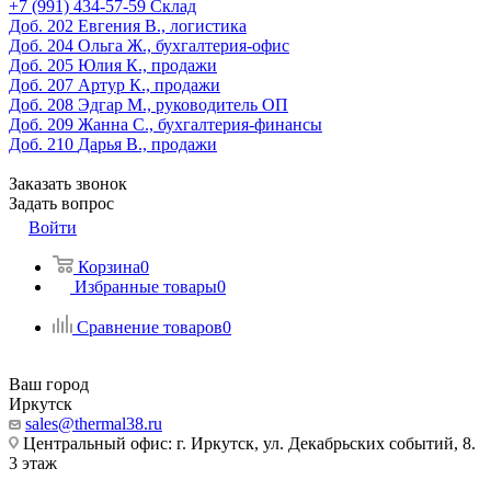
‎+7 (991) 434-57-59
Склад
Доб. 202
Евгения В., логистика
Доб. 204
Ольга Ж., бухгалтерия-офис
Доб. 205
Юлия К., продажи
Доб. 207
Артур К., продажи
Доб. 208
Эдгар М., руководитель ОП
Доб. 209
Жанна С., бухгалтерия-финансы
Доб. 210
Дарья В., продажи
Заказать звонок
Задать вопрос
Войти
Корзина
0
Избранные товары
0
Сравнение товаров
0
Ваш город
Иркутск
sales@thermal38.ru
Центральный офис: г. Иркутск, ул. Декабрьских событий, 8.
3 этаж