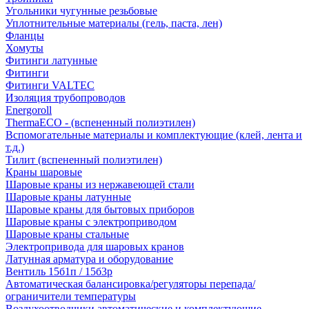
Угольники чугунные резьбовые
Уплотнительные материалы (гель, паста, лен)
Фланцы
Хомуты
Фитинги латунные
Фитинги
Фитинги VALTEC
Изоляция трубопроводов
Energoroll
ThermaECO - (вспененный полиэтилен)
Вспомогательные материалы и комплектующие (клей, лента и
т.д.)
Тилит (вспененный полиэтилен)
Краны шаровые
Шаровые краны из нержавеющей стали
Шаровые краны латунные
Шаровые краны для бытовых приборов
Шаровые краны с электроприводом
Шаровые краны стальные
Электропривода для шаровых кранов
Латунная арматура и оборудование
Вентиль 15б1п / 15б3р
Автоматическая балансировка/регуляторы перепада/
ограничители температуры
Воздухоотводчики автоматические и комплектующие