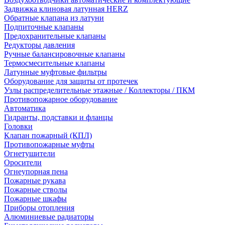
Задвижка клиновая латунная HERZ
Обратные клапана из латуни
Подпиточные клапаны
Предохранительные клапаны
Редукторы давления
Ручные балансировочные клапаны
Термосмесительные клапаны
Латунные муфтовые фильтры
Оборудование для защиты от протечек
Узлы распределительные этажные / Коллекторы / ПКМ
Противопожарное оборудование
Автоматика
Гидранты, подставки и фланцы
Головки
Клапан пожарный (КПЛ)
Противопожарные муфты
Огнетушители
Оросители
Огнеупорная пена
Пожарные рукава
Пожарные стволы
Пожарные шкафы
Приборы отопления
Алюминиевые радиаторы