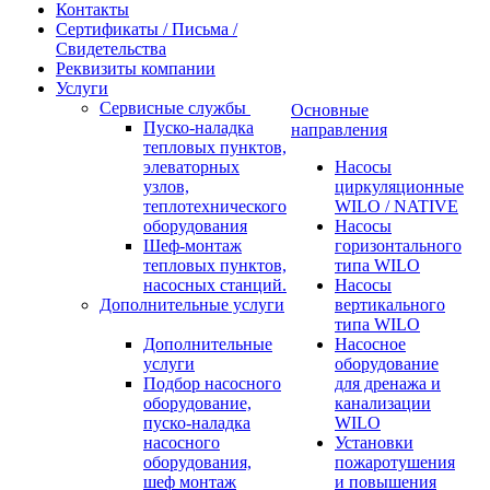
Контакты
Сертификаты / Письма /
Свидетельства
Реквизиты компании
Услуги
Сервисные службы
Основные
Пуско-наладка
направления
тепловых пунктов,
элеваторных
Насосы
узлов,
циркуляционные
теплотехнического
WILO / NATIVE
оборудования
Насосы
Шеф-монтаж
горизонтального
тепловых пунктов,
типа WILO
насосных станций.
Насосы
Дополнительные услуги
вертикального
типа WILO
Дополнительные
Насосное
услуги
оборудование
Подбор насосного
для дренажа и
оборудование,
канализации
пуско-наладка
WILO
насосного
Установки
оборудования,
пожаротушения
шеф монтаж
и повышения