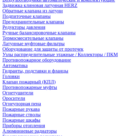
Задвижка клиновая латунная HERZ
Обратные клапана из латуни
Подпиточные клапаны
Предохранительные клапаны
Редукторы давления
Ручные балансировочные клапаны
Термосмесительные клапаны
Латунные муфтовые фильтры
Оборудование для защиты от протечек
Узлы распределительные этажные / Коллекторы / ПКМ
Противопожарное оборудование
Автоматика
Гидранты, подставки и фланцы
Головки
Клапан пожарный (КПЛ)
Противопожарные муфты
Огнетушители
Оросители
Огнеупорная пена
Пожарные рукава
Пожарные стволы
Пожарные шкафы
Приборы отопления
Алюминиевые радиаторы