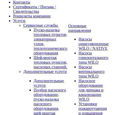
Контакты
Сертификаты / Письма /
Свидетельства
Реквизиты компании
Услуги
Сервисные службы
Основные
Пуско-наладка
направления
тепловых пунктов,
элеваторных
Насосы
узлов,
циркуляционные
теплотехнического
WILO / NATIVE
оборудования
Насосы
Шеф-монтаж
горизонтального
тепловых пунктов,
типа WILO
насосных станций.
Насосы
Дополнительные услуги
вертикального
типа WILO
Дополнительные
Насосное
услуги
оборудование
Подбор насосного
для дренажа и
оборудование,
канализации
пуско-наладка
WILO
насосного
Установки
оборудования,
пожаротушения
шеф монтаж
и повышения