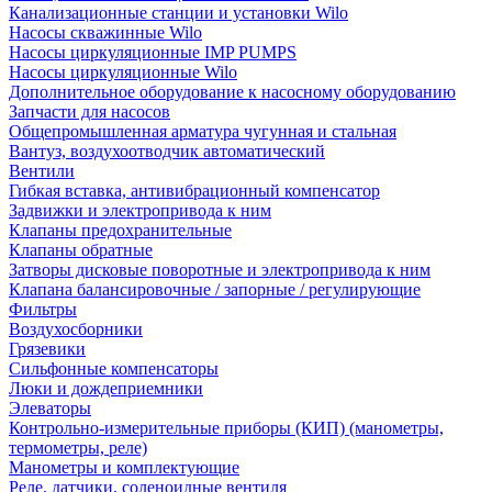
Канализационные станции и установки Wilo
Насосы скважинные Wilo
Насосы циркуляционные IMP PUMPS
Насосы циркуляционные Wilo
Дополнительное оборудование к насосному оборудованию
Запчасти для насосов
Общепромышленная арматура чугунная и стальная
Вантуз, воздухоотводчик автоматический
Вентили
Гибкая вставка, антивибрационный компенсатор
Задвижки и электропривода к ним
Клапаны предохранительные
Клапаны обратные
Затворы дисковые поворотные и электропривода к ним
Клапана балансировочные / запорные / регулирующие
Фильтры
Воздухосборники
Грязевики
Сильфонные компенсаторы
Люки и дождеприемники
Элеваторы
Контрольно-измерительные приборы (КИП) (манометры,
термометры, реле)
Манометры и комплектующие
Реле, датчики, соленоидные вентиля