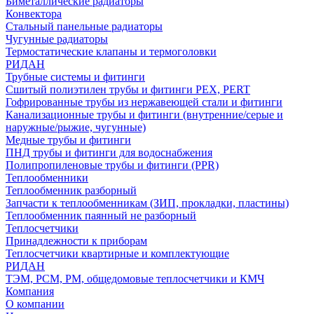
Биметаллические радиаторы
Конвектора
Стальный панельные радиаторы
Чугунные радиаторы
Термостатические клапаны и термоголовки
РИДАН
Трубные системы и фитинги
Сшитый полиэтилен трубы и фитинги PEX, PERT
Гофрированные трубы из нержавеющей стали и фитинги
Канализационные трубы и фитинги (внутренние/серые и
наружные/рыжие, чугунные)
Медные трубы и фитинги
ПНД трубы и фитинги для водоснабжения
Полипропиленовые трубы и фитинги (PPR)
Теплообменники
Теплообменник разборный
Запчасти к теплообменникам (ЗИП, прокладки, пластины)
Теплообменник паянный не разборный
Теплосчетчики
Принадлежности к приборам
Теплосчетчики квартирные и комплектующие
РИДАН
ТЭМ, РСМ, РМ, общедомовые теплосчетчики и КМЧ
Компания
О компании