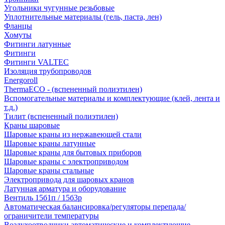
Угольники чугунные резьбовые
Уплотнительные материалы (гель, паста, лен)
Фланцы
Хомуты
Фитинги латунные
Фитинги
Фитинги VALTEC
Изоляция трубопроводов
Energoroll
ThermaECO - (вспененный полиэтилен)
Вспомогательные материалы и комплектующие (клей, лента и
т.д.)
Тилит (вспененный полиэтилен)
Краны шаровые
Шаровые краны из нержавеющей стали
Шаровые краны латунные
Шаровые краны для бытовых приборов
Шаровые краны с электроприводом
Шаровые краны стальные
Электропривода для шаровых кранов
Латунная арматура и оборудование
Вентиль 15б1п / 15б3р
Автоматическая балансировка/регуляторы перепада/
ограничители температуры
Воздухоотводчики автоматические и комплектующие