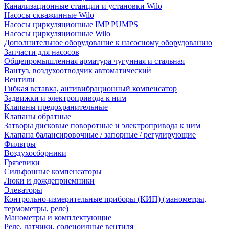
Канализационные станции и установки Wilo
Насосы скважинные Wilo
Насосы циркуляционные IMP PUMPS
Насосы циркуляционные Wilo
Дополнительное оборудование к насосному оборудованию
Запчасти для насосов
Общепромышленная арматура чугунная и стальная
Вантуз, воздухоотводчик автоматический
Вентили
Гибкая вставка, антивибрационный компенсатор
Задвижки и электропривода к ним
Клапаны предохранительные
Клапаны обратные
Затворы дисковые поворотные и электропривода к ним
Клапана балансировочные / запорные / регулирующие
Фильтры
Воздухосборники
Грязевики
Сильфонные компенсаторы
Люки и дождеприемники
Элеваторы
Контрольно-измерительные приборы (КИП) (манометры,
термометры, реле)
Манометры и комплектующие
Реле, датчики, соленоидные вентиля