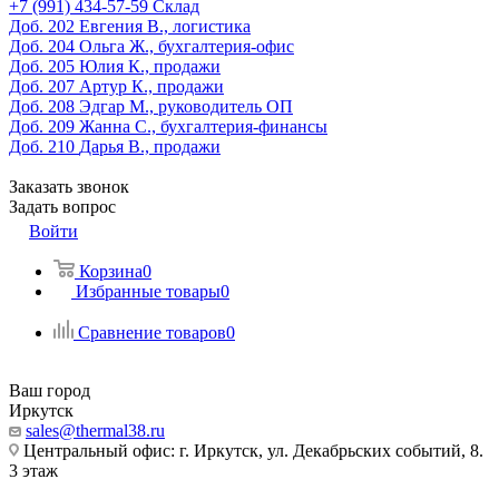
‎+7 (991) 434-57-59
Склад
Доб. 202
Евгения В., логистика
Доб. 204
Ольга Ж., бухгалтерия-офис
Доб. 205
Юлия К., продажи
Доб. 207
Артур К., продажи
Доб. 208
Эдгар М., руководитель ОП
Доб. 209
Жанна С., бухгалтерия-финансы
Доб. 210
Дарья В., продажи
Заказать звонок
Задать вопрос
Войти
Корзина
0
Избранные товары
0
Сравнение товаров
0
Ваш город
Иркутск
sales@thermal38.ru
Центральный офис: г. Иркутск, ул. Декабрьских событий, 8.
3 этаж