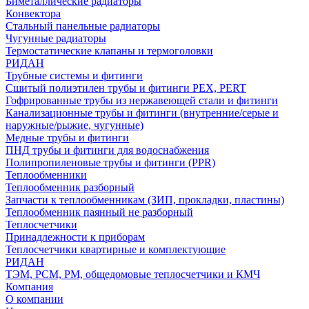
Биметаллические радиаторы
Конвектора
Стальный панельные радиаторы
Чугунные радиаторы
Термостатические клапаны и термоголовки
РИДАН
Трубные системы и фитинги
Сшитый полиэтилен трубы и фитинги PEX, PERT
Гофрированные трубы из нержавеющей стали и фитинги
Канализационные трубы и фитинги (внутренние/серые и
наружные/рыжие, чугунные)
Медные трубы и фитинги
ПНД трубы и фитинги для водоснабжения
Полипропиленовые трубы и фитинги (PPR)
Теплообменники
Теплообменник разборный
Запчасти к теплообменникам (ЗИП, прокладки, пластины)
Теплообменник паянный не разборный
Теплосчетчики
Принадлежности к приборам
Теплосчетчики квартирные и комплектующие
РИДАН
ТЭМ, РСМ, РМ, общедомовые теплосчетчики и КМЧ
Компания
О компании