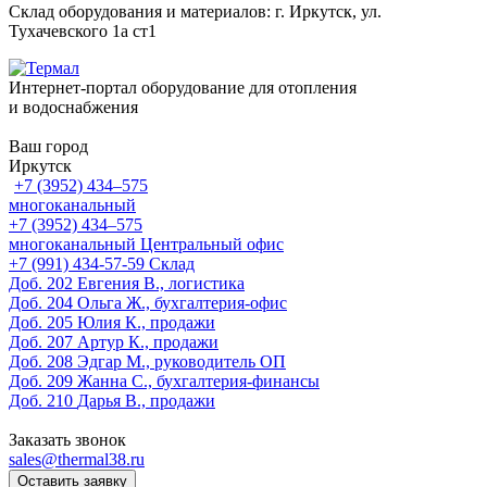
Склад оборудования и материалов: г. Иркутск, ул.
Тухачевского 1а ст1
Интернет-портал оборудование для отопления
и водоснабжения
Ваш город
Иркутск
+7 (3952) 434‒575
многоканальный
+7 (3952) 434‒575
многоканальный
Центральный офис
‎+7 (991) 434-57-59
Склад
Доб. 202
Евгения В., логистика
Доб. 204
Ольга Ж., бухгалтерия-офис
Доб. 205
Юлия К., продажи
Доб. 207
Артур К., продажи
Доб. 208
Эдгар М., руководитель ОП
Доб. 209
Жанна С., бухгалтерия-финансы
Доб. 210
Дарья В., продажи
Заказать звонок
sales@thermal38.ru
Оставить заявку