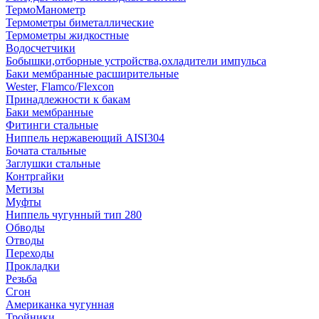
ТермоМанометр
Термометры биметаллические
Термометры жидкостные
Водосчетчики
Бобышки,отборные устройства,охладители импульса
Баки мембранные расширительные
Wester, Flamco/Flexcon
Принадлежности к бакам
Баки мембранные
Фитинги стальные
Ниппель нержавеющий AISI304
Бочата стальные
Заглушки стальные
Контргайки
Метизы
Муфты
Ниппель чугунный тип 280
Обводы
Отводы
Переходы
Прокладки
Резьба
Сгон
Американка чугунная
Тройники