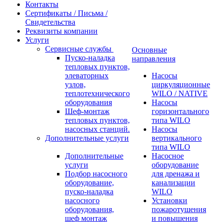
Контакты
Сертификаты / Письма /
Свидетельства
Реквизиты компании
Услуги
Сервисные службы
Основные
Пуско-наладка
направления
тепловых пунктов,
элеваторных
Насосы
узлов,
циркуляционные
теплотехнического
WILO / NATIVE
оборудования
Насосы
Шеф-монтаж
горизонтального
тепловых пунктов,
типа WILO
насосных станций.
Насосы
Дополнительные услуги
вертикального
типа WILO
Дополнительные
Насосное
услуги
оборудование
Подбор насосного
для дренажа и
оборудование,
канализации
пуско-наладка
WILO
насосного
Установки
оборудования,
пожаротушения
шеф монтаж
и повышения