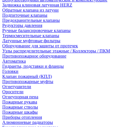
Задвижка клиновая латунная HERZ
Обратные клапана из латуни
Подпиточные клапаны
Предохранительные клапаны
Редукторы давления
Ручные балансировочные клапаны
Термосмесительные клапаны
Латунные муфтовые фильтры
Оборудование для защиты от протечек
Узлы распределительные этажные / Коллекторы / ПКМ
Противопожарное оборудование
Автоматика
Гидранты, подставки и фланцы
Головки
Клапан пожарный (КПЛ)
Противопожарные муфты
Огнетушители
Оросители
Огнеупорная пена
Пожарные рукава
Пожарные стволы
Пожарные шкафы
Приборы отопления
Алюминиевые радиаторы