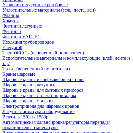
Угольники чугунные резьбовые
Уплотнительные материалы (гель, паста, лен)
Фланцы
Хомуты
Фитинги латунные
Фитинги
Фитинги VALTEC
Изоляция трубопроводов
Energoroll
ThermaECO - (вспененный полиэтилен)
Вспомогательные материалы и комплектующие (клей, лента и
т.д.)
Тилит (вспененный полиэтилен)
Краны шаровые
Шаровые краны из нержавеющей стали
Шаровые краны латунные
Шаровые краны для бытовых приборов
Шаровые краны с электроприводом
Шаровые краны стальные
Электропривода для шаровых кранов
Латунная арматура и оборудование
Вентиль 15б1п / 15б3р
Автоматическая балансировка/регуляторы перепада/
ограничители температуры
Воздухоотводчики автоматические и комплектующие