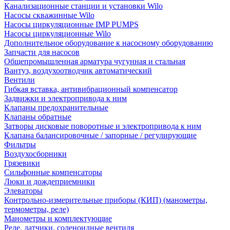
Канализационные станции и установки Wilo
Насосы скважинные Wilo
Насосы циркуляционные IMP PUMPS
Насосы циркуляционные Wilo
Дополнительное оборудование к насосному оборудованию
Запчасти для насосов
Общепромышленная арматура чугунная и стальная
Вантуз, воздухоотводчик автоматический
Вентили
Гибкая вставка, антивибрационный компенсатор
Задвижки и электропривода к ним
Клапаны предохранительные
Клапаны обратные
Затворы дисковые поворотные и электропривода к ним
Клапана балансировочные / запорные / регулирующие
Фильтры
Воздухосборники
Грязевики
Сильфонные компенсаторы
Люки и дождеприемники
Элеваторы
Контрольно-измерительные приборы (КИП) (манометры,
термометры, реле)
Манометры и комплектующие
Реле, датчики, соленоидные вентиля