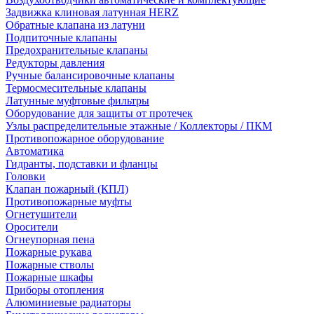
Задвижка клиновая латунная HERZ
Обратные клапана из латуни
Подпиточные клапаны
Предохранительные клапаны
Редукторы давления
Ручные балансировочные клапаны
Термосмесительные клапаны
Латунные муфтовые фильтры
Оборудование для защиты от протечек
Узлы распределительные этажные / Коллекторы / ПКМ
Противопожарное оборудование
Автоматика
Гидранты, подставки и фланцы
Головки
Клапан пожарный (КПЛ)
Противопожарные муфты
Огнетушители
Оросители
Огнеупорная пена
Пожарные рукава
Пожарные стволы
Пожарные шкафы
Приборы отопления
Алюминиевые радиаторы