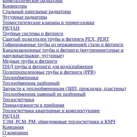
Биметаллические радиаторы
Конвектора
Стальный панельные радиаторы
Чугунные радиаторы
Термостатические клапаны и термоголовки
РИДАН
Трубные системы и фитинги
Сшитый полиэтилен трубы и фитинги PEX, PERT
Гофрированные трубы из нержавеющей стали и фитинги
Канализационные трубы и фитинги (внутренние/серые и
наружные/рыжие, чугунные)
Медные трубы и фитинги
ПНД трубы и фитинги для водоснабжения
Полипропиленовые трубы и фитинги (PPR)
Теплообменники
Теплообменник разборный
Запчасти к теплообменникам (ЗИП, прокладки, пластины)
Теплообменник паянный не разборный
Теплосчетчики
Принадлежности к приборам
Теплосчетчики квартирные и комплектующие
РИДАН
ТЭМ, РСМ, РМ, общедомовые теплосчетчики и КМЧ
Компания
О компании