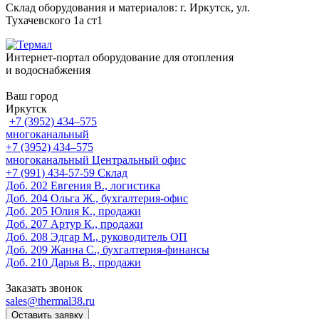
Склад оборудования и материалов: г. Иркутск, ул.
Тухачевского 1а ст1
Интернет-портал оборудование для отопления
и водоснабжения
Ваш город
Иркутск
+7 (3952) 434‒575
многоканальный
+7 (3952) 434‒575
многоканальный
Центральный офис
‎+7 (991) 434-57-59
Склад
Доб. 202
Евгения В., логистика
Доб. 204
Ольга Ж., бухгалтерия-офис
Доб. 205
Юлия К., продажи
Доб. 207
Артур К., продажи
Доб. 208
Эдгар М., руководитель ОП
Доб. 209
Жанна С., бухгалтерия-финансы
Доб. 210
Дарья В., продажи
Заказать звонок
sales@thermal38.ru
Оставить заявку