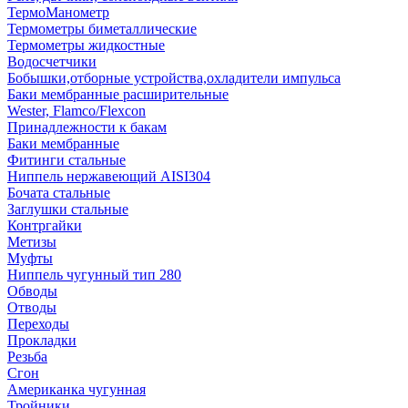
ТермоМанометр
Термометры биметаллические
Термометры жидкостные
Водосчетчики
Бобышки,отборные устройства,охладители импульса
Баки мембранные расширительные
Wester, Flamco/Flexcon
Принадлежности к бакам
Баки мембранные
Фитинги стальные
Ниппель нержавеющий AISI304
Бочата стальные
Заглушки стальные
Контргайки
Метизы
Муфты
Ниппель чугунный тип 280
Обводы
Отводы
Переходы
Прокладки
Резьба
Сгон
Американка чугунная
Тройники