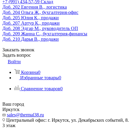
‎+7 (991) 434-57-59
Склад
Доб. 202
Евгения В., логистика
Доб. 204
Ольга Ж., бухгалтерия-офис
Доб. 205
Юлия К., продажи
Доб. 207
Артур К., продажи
Доб. 208
Эдгар М., руководитель ОП
Доб. 209
Жанна С., бухгалтерия-финансы
Доб. 210
Дарья В., продажи
Заказать звонок
Задать вопрос
Войти
Корзина
0
Избранные товары
0
Сравнение товаров
0
Ваш город
Иркутск
sales@thermal38.ru
Центральный офис: г. Иркутск, ул. Декабрьских событий, 8.
3 этаж