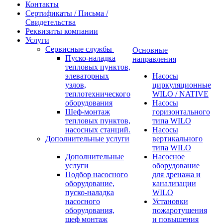
Контакты
Сертификаты / Письма /
Свидетельства
Реквизиты компании
Услуги
Сервисные службы
Основные
Пуско-наладка
направления
тепловых пунктов,
элеваторных
Насосы
узлов,
циркуляционные
теплотехнического
WILO / NATIVE
оборудования
Насосы
Шеф-монтаж
горизонтального
тепловых пунктов,
типа WILO
насосных станций.
Насосы
Дополнительные услуги
вертикального
типа WILO
Дополнительные
Насосное
услуги
оборудование
Подбор насосного
для дренажа и
оборудование,
канализации
пуско-наладка
WILO
насосного
Установки
оборудования,
пожаротушения
шеф монтаж
и повышения