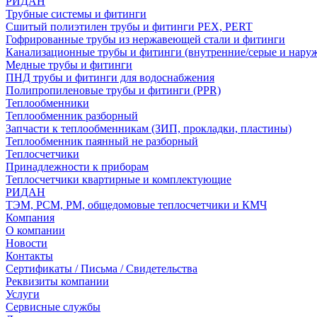
РИДАН
Трубные системы и фитинги
Сшитый полиэтилен трубы и фитинги PEX, PERT
Гофрированные трубы из нержавеющей стали и фитинги
Канализационные трубы и фитинги (внутренние/серые и нару
Медные трубы и фитинги
ПНД трубы и фитинги для водоснабжения
Полипропиленовые трубы и фитинги (PPR)
Теплообменники
Теплообменник разборный
Запчасти к теплообменникам (ЗИП, прокладки, пластины)
Теплообменник паянный не разборный
Теплосчетчики
Принадлежности к приборам
Теплосчетчики квартирные и комплектующие
РИДАН
ТЭМ, РСМ, РМ, общедомовые теплосчетчики и КМЧ
Компания
О компании
Новости
Контакты
Сертификаты / Письма / Свидетельства
Реквизиты компании
Услуги
Сервисные службы