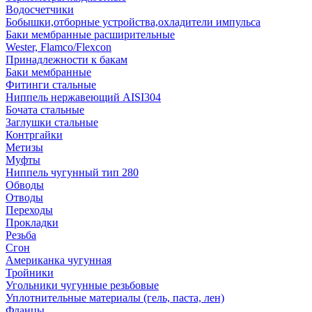
Водосчетчики
Бобышки,отборные устройства,охладители импульса
Баки мембранные расширительные
Wester, Flamco/Flexcon
Принадлежности к бакам
Баки мембранные
Фитинги стальные
Ниппель нержавеющий AISI304
Бочата стальные
Заглушки стальные
Контргайки
Метизы
Муфты
Ниппель чугунный тип 280
Обводы
Отводы
Переходы
Прокладки
Резьба
Сгон
Американка чугунная
Тройники
Угольники чугунные резьбовые
Уплотнительные материалы (гель, паста, лен)
Фланцы