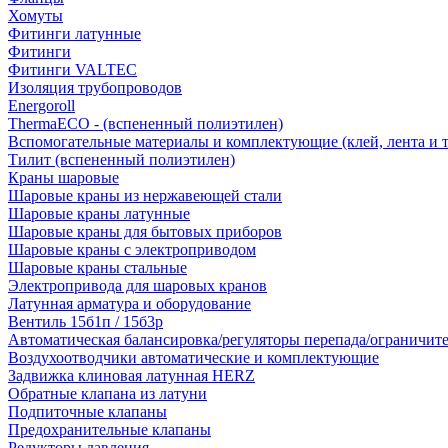
Хомуты
Фитинги латунные
Фитинги
Фитинги VALTEC
Изоляция трубопроводов
Energoroll
ThermaECO - (вспененный полиэтилен)
Вспомогательные материалы и комплектующие (клей, лента и т.
Тилит (вспененный полиэтилен)
Краны шаровые
Шаровые краны из нержавеющей стали
Шаровые краны латунные
Шаровые краны для бытовых приборов
Шаровые краны с электроприводом
Шаровые краны стальные
Электропривода для шаровых кранов
Латунная арматура и оборудование
Вентиль 15б1п / 15б3р
Автоматическая балансировка/регуляторы перепада/ограничит
Воздухоотводчики автоматические и комплектующие
Задвижка клиновая латунная HERZ
Обратные клапана из латуни
Подпиточные клапаны
Предохранительные клапаны
Редукторы давления