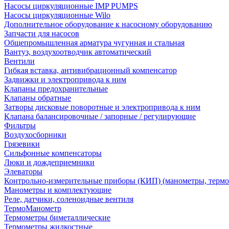
Насосы циркуляционные IMP PUMPS
Насосы циркуляционные Wilo
Дополнительное оборудование к насосному оборудованию
Запчасти для насосов
Общепромышленная арматура чугунная и стальная
Вантуз, воздухоотводчик автоматический
Вентили
Гибкая вставка, антивибрационный компенсатор
Задвижки и электропривода к ним
Клапаны предохранительные
Клапаны обратные
Затворы дисковые поворотные и электропривода к ним
Клапана балансировочные / запорные / регулирующие
Фильтры
Воздухосборники
Грязевики
Сильфонные компенсаторы
Люки и дождеприемники
Элеваторы
Контрольно-измерительные приборы (КИП) (манометры, термо
Манометры и комплектующие
Реле, датчики, соленоидные вентиля
ТермоМанометр
Термометры биметаллические
Термометры жидкостные