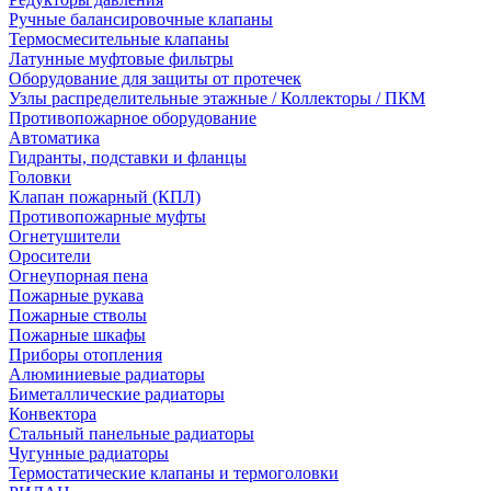
Ручные балансировочные клапаны
Термосмесительные клапаны
Латунные муфтовые фильтры
Оборудование для защиты от протечек
Узлы распределительные этажные / Коллекторы / ПКМ
Противопожарное оборудование
Автоматика
Гидранты, подставки и фланцы
Головки
Клапан пожарный (КПЛ)
Противопожарные муфты
Огнетушители
Оросители
Огнеупорная пена
Пожарные рукава
Пожарные стволы
Пожарные шкафы
Приборы отопления
Алюминиевые радиаторы
Биметаллические радиаторы
Конвектора
Стальный панельные радиаторы
Чугунные радиаторы
Термостатические клапаны и термоголовки