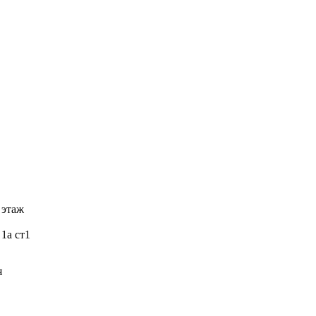
 этаж
 1а ст1
я