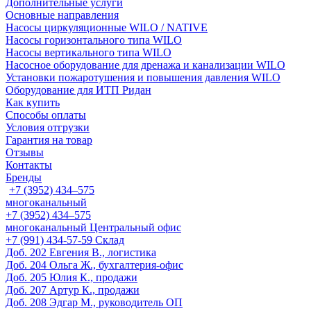
Дополнительные услуги
Основные направления
Насосы циркуляционные WILO / NATIVE
Насосы горизонтального типа WILO
Насосы вертикального типа WILO
Насосное оборудование для дренажа и канализации WILO
Установки пожаротушения и повышения давления WILO
Оборудование для ИТП Ридан
Как купить
Способы оплаты
Условия отгрузки
Гарантия на товар
Отзывы
Контакты
Бренды
+7 (3952) 434‒575
многоканальный
+7 (3952) 434‒575
многоканальный
Центральный офис
‎+7 (991) 434-57-59
Склад
Доб. 202
Евгения В., логистика
Доб. 204
Ольга Ж., бухгалтерия-офис
Доб. 205
Юлия К., продажи
Доб. 207
Артур К., продажи
Доб. 208
Эдгар М., руководитель ОП