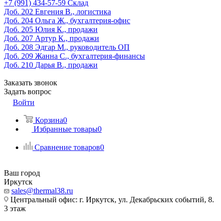
‎+7 (991) 434-57-59
Склад
Доб. 202
Евгения В., логистика
Доб. 204
Ольга Ж., бухгалтерия-офис
Доб. 205
Юлия К., продажи
Доб. 207
Артур К., продажи
Доб. 208
Эдгар М., руководитель ОП
Доб. 209
Жанна С., бухгалтерия-финансы
Доб. 210
Дарья В., продажи
Заказать звонок
Задать вопрос
Войти
Корзина
0
Избранные товары
0
Сравнение товаров
0
Ваш город
Иркутск
sales@thermal38.ru
Центральный офис: г. Иркутск, ул. Декабрьских событий, 8.
3 этаж