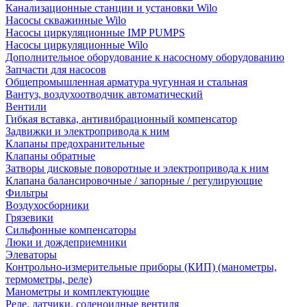
Канализационные станции и установки Wilo
Насосы скважинные Wilo
Насосы циркуляционные IMP PUMPS
Насосы циркуляционные Wilo
Дополнительное оборудование к насосному оборудованию
Запчасти для насосов
Общепромышленная арматура чугунная и стальная
Вантуз, воздухоотводчик автоматический
Вентили
Гибкая вставка, антивибрационный компенсатор
Задвижки и электропривода к ним
Клапаны предохранительные
Клапаны обратные
Затворы дисковые поворотные и электропривода к ним
Клапана балансировочные / запорные / регулирующие
Фильтры
Воздухосборники
Грязевики
Сильфонные компенсаторы
Люки и дождеприемники
Элеваторы
Контрольно-измерительные приборы (КИП) (манометры,
термометры, реле)
Манометры и комплектующие
Реле, датчики, соленоидные вентиля