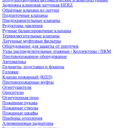
Задвижка клиновая латунная HERZ
Обратные клапана из латуни
Подпиточные клапаны
Предохранительные клапаны
Редукторы давления
Ручные балансировочные клапаны
Термосмесительные клапаны
Латунные муфтовые фильтры
Оборудование для защиты от протечек
Узлы распределительные этажные / Коллекторы / ПКМ
Противопожарное оборудование
Автоматика
Гидранты, подставки и фланцы
Головки
Клапан пожарный (КПЛ)
Противопожарные муфты
Огнетушители
Оросители
Огнеупорная пена
Пожарные рукава
Пожарные стволы
Пожарные шкафы
Приборы отопления
Алюминиевые радиаторы