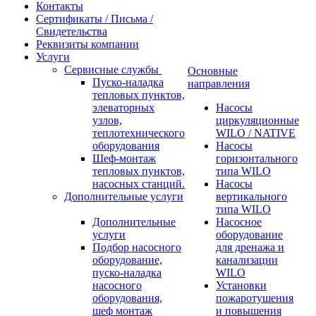
Контакты
Сертификаты / Письма /
Свидетельства
Реквизиты компании
Услуги
Сервисные службы
Основные
Пуско-наладка
направления
тепловых пунктов,
элеваторных
Насосы
узлов,
циркуляционные
теплотехнического
WILO / NATIVE
оборудования
Насосы
Шеф-монтаж
горизонтального
тепловых пунктов,
типа WILO
насосных станций.
Насосы
Дополнительные услуги
вертикального
типа WILO
Дополнительные
Насосное
услуги
оборудование
Подбор насосного
для дренажа и
оборудование,
канализации
пуско-наладка
WILO
насосного
Установки
оборудования,
пожаротушения
шеф монтаж
и повышения