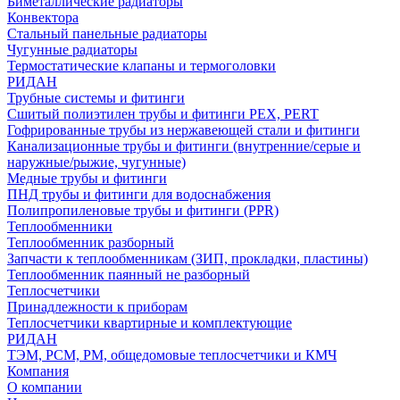
Биметаллические радиаторы
Конвектора
Стальный панельные радиаторы
Чугунные радиаторы
Термостатические клапаны и термоголовки
РИДАН
Трубные системы и фитинги
Сшитый полиэтилен трубы и фитинги PEX, PERT
Гофрированные трубы из нержавеющей стали и фитинги
Канализационные трубы и фитинги (внутренние/серые и
наружные/рыжие, чугунные)
Медные трубы и фитинги
ПНД трубы и фитинги для водоснабжения
Полипропиленовые трубы и фитинги (PPR)
Теплообменники
Теплообменник разборный
Запчасти к теплообменникам (ЗИП, прокладки, пластины)
Теплообменник паянный не разборный
Теплосчетчики
Принадлежности к приборам
Теплосчетчики квартирные и комплектующие
РИДАН
ТЭМ, РСМ, РМ, общедомовые теплосчетчики и КМЧ
Компания
О компании