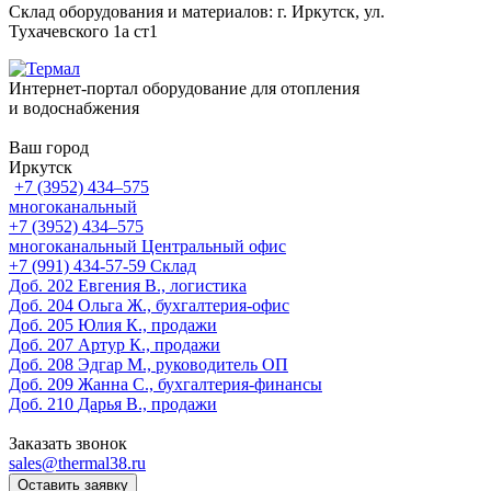
Склад оборудования и материалов: г. Иркутск, ул.
Тухачевского 1а ст1
Интернет-портал оборудование для отопления
и водоснабжения
Ваш город
Иркутск
+7 (3952) 434‒575
многоканальный
+7 (3952) 434‒575
многоканальный
Центральный офис
‎+7 (991) 434-57-59
Склад
Доб. 202
Евгения В., логистика
Доб. 204
Ольга Ж., бухгалтерия-офис
Доб. 205
Юлия К., продажи
Доб. 207
Артур К., продажи
Доб. 208
Эдгар М., руководитель ОП
Доб. 209
Жанна С., бухгалтерия-финансы
Доб. 210
Дарья В., продажи
Заказать звонок
sales@thermal38.ru
Оставить заявку