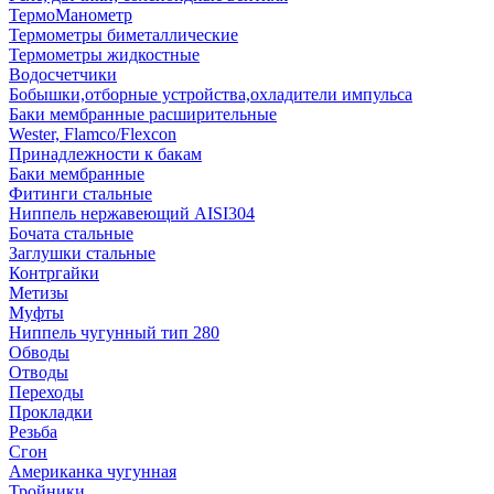
ТермоМанометр
Термометры биметаллические
Термометры жидкостные
Водосчетчики
Бобышки,отборные устройства,охладители импульса
Баки мембранные расширительные
Wester, Flamco/Flexcon
Принадлежности к бакам
Баки мембранные
Фитинги стальные
Ниппель нержавеющий AISI304
Бочата стальные
Заглушки стальные
Контргайки
Метизы
Муфты
Ниппель чугунный тип 280
Обводы
Отводы
Переходы
Прокладки
Резьба
Сгон
Американка чугунная
Тройники