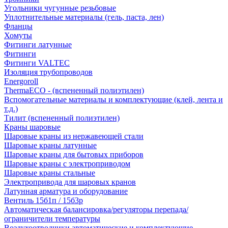
Угольники чугунные резьбовые
Уплотнительные материалы (гель, паста, лен)
Фланцы
Хомуты
Фитинги латунные
Фитинги
Фитинги VALTEC
Изоляция трубопроводов
Energoroll
ThermaECO - (вспененный полиэтилен)
Вспомогательные материалы и комплектующие (клей, лента и
т.д.)
Тилит (вспененный полиэтилен)
Краны шаровые
Шаровые краны из нержавеющей стали
Шаровые краны латунные
Шаровые краны для бытовых приборов
Шаровые краны с электроприводом
Шаровые краны стальные
Электропривода для шаровых кранов
Латунная арматура и оборудование
Вентиль 15б1п / 15б3р
Автоматическая балансировка/регуляторы перепада/
ограничители температуры
Воздухоотводчики автоматические и комплектующие