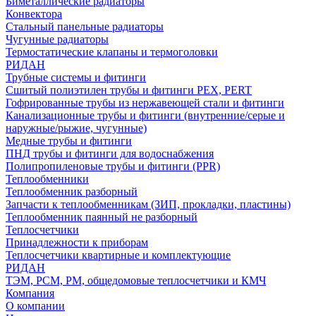
Биметаллические радиаторы
Конвектора
Стальный панельные радиаторы
Чугунные радиаторы
Термостатические клапаны и термоголовки
РИДАН
Трубные системы и фитинги
Сшитый полиэтилен трубы и фитинги PEX, PERT
Гофрированные трубы из нержавеющей стали и фитинги
Канализационные трубы и фитинги (внутренние/серые и
наружные/рыжие, чугунные)
Медные трубы и фитинги
ПНД трубы и фитинги для водоснабжения
Полипропиленовые трубы и фитинги (PPR)
Теплообменники
Теплообменник разборный
Запчасти к теплообменникам (ЗИП, прокладки, пластины)
Теплообменник паянный не разборный
Теплосчетчики
Принадлежности к приборам
Теплосчетчики квартирные и комплектующие
РИДАН
ТЭМ, РСМ, РМ, общедомовые теплосчетчики и КМЧ
Компания
О компании