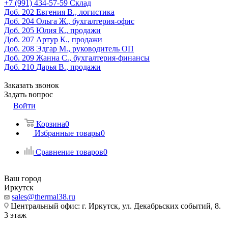
‎+7 (991) 434-57-59
Склад
Доб. 202
Евгения В., логистика
Доб. 204
Ольга Ж., бухгалтерия-офис
Доб. 205
Юлия К., продажи
Доб. 207
Артур К., продажи
Доб. 208
Эдгар М., руководитель ОП
Доб. 209
Жанна С., бухгалтерия-финансы
Доб. 210
Дарья В., продажи
Заказать звонок
Задать вопрос
Войти
Корзина
0
Избранные товары
0
Сравнение товаров
0
Ваш город
Иркутск
sales@thermal38.ru
Центральный офис: г. Иркутск, ул. Декабрьских событий, 8.
3 этаж