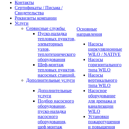
Контакты
Сертификаты / Письма /
Свидетельства
Реквизиты компании
Услуги
Сервисные службы
Основные
Пуско-наладка
направления
тепловых пунктов,
элеваторных
Насосы
узлов,
циркуляционные
теплотехнического
WILO / NATIVE
оборудования
Насосы
Шеф-монтаж
горизонтального
тепловых пунктов,
типа WILO
насосных станций.
Насосы
Дополнительные услуги
вертикального
типа WILO
Дополнительные
Насосное
услуги
оборудование
Подбор насосного
для дренажа и
оборудование,
канализации
пуско-наладка
WILO
насосного
Установки
оборудования,
пожаротушения
шеф монтаж
и повышения