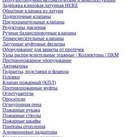
Задвижка клиновая латунная HERZ
Обратные клапана из латуни
Подпиточные клапаны
Предохранительные клапаны
Редукторы давления
Ручные балансировочные клапаны
Термосмесительные клапаны
Латунные муфтовые фильтры
Оборудование для защиты от протечек
Узлы распределительные этажные / Коллекторы / ПКМ
Противопожарное оборудование
Автоматика
Гидранты, подставки и фланцы
Головки
Клапан пожарный (КПЛ)
Противопожарные муфты
Огнетушители
Оросители
Огнеупорная пена
Пожарные рукава
Пожарные стволы
Пожарные шкафы
Приборы отопления
Алюминиевые радиаторы