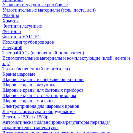
Угольники чугунные резьбовые
Уплотнительные материалы (гель, паста, лен)
Фланцы
Хомуты
Фитинги латунные
Фитинги
Фитинги VALTEC
Изоляция трубопроводов
Energoroll
ThermaECO - (вспененный полиэтилен)
Вспомогательные материалы и комплектующие (клей, лента и
т.д.)
Тилит (вспененный полиэтилен)
Краны шаровые
Шаровые краны из нержавеющей стали
Шаровые краны латунные
Шаровые краны для бытовых приборов
Шаровые краны с электроприводом
Шаровые краны стальные
Электропривода для шаровых кранов
Латунная арматура и оборудование
Вентиль 15б1п / 15б3р
Автоматическая балансировка/регуляторы перепада/
ограничители температуры
Воздухоотводчики автоматические и комплектующие