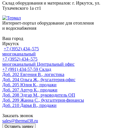
Склад оборудования и материалов: г. Иркутск, ул.
Тухачевского 1а ст1
Интернет-портал оборудование для отопления
и водоснабжения
Ваш город
Иркутск
+7 (3952) 434‒575
многоканальный
+7 (3952) 434‒575
многоканальный
Центральный офис
‎+7 (991) 434-57-59
Склад
Доб. 202
Евгения В., логистика
Доб. 204
Ольга Ж., бухгалтерия-офис
Доб. 205
Юлия К., продажи
Доб. 207
Артур К., продажи
Доб. 208
Эдгар М., руководитель ОП
Доб. 209
Жанна С., бухгалтерия-финансы
Доб. 210
Дарья В., продажи
Заказать звонок
sales@thermal38.ru
Оставить заявку