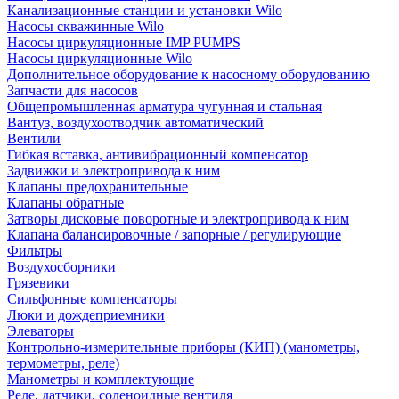
Канализационные станции и установки Wilo
Насосы скважинные Wilo
Насосы циркуляционные IMP PUMPS
Насосы циркуляционные Wilo
Дополнительное оборудование к насосному оборудованию
Запчасти для насосов
Общепромышленная арматура чугунная и стальная
Вантуз, воздухоотводчик автоматический
Вентили
Гибкая вставка, антивибрационный компенсатор
Задвижки и электропривода к ним
Клапаны предохранительные
Клапаны обратные
Затворы дисковые поворотные и электропривода к ним
Клапана балансировочные / запорные / регулирующие
Фильтры
Воздухосборники
Грязевики
Сильфонные компенсаторы
Люки и дождеприемники
Элеваторы
Контрольно-измерительные приборы (КИП) (манометры,
термометры, реле)
Манометры и комплектующие
Реле, датчики, соленоидные вентиля