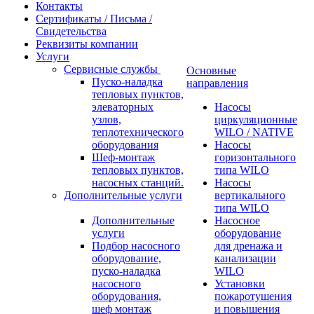
Контакты
Сертификаты / Письма /
Свидетельства
Реквизиты компании
Услуги
Сервисные службы
Основные
Пуско-наладка
направления
тепловых пунктов,
элеваторных
Насосы
узлов,
циркуляционные
теплотехнического
WILO / NATIVE
оборудования
Насосы
Шеф-монтаж
горизонтального
тепловых пунктов,
типа WILO
насосных станций.
Насосы
Дополнительные услуги
вертикального
типа WILO
Дополнительные
Насосное
услуги
оборудование
Подбор насосного
для дренажа и
оборудование,
канализации
пуско-наладка
WILO
насосного
Установки
оборудования,
пожаротушения
шеф монтаж
и повышения