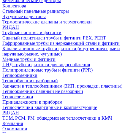
Биметаллические радиаторы
Конвектора
Стальный панельные радиаторы
Чугунные радиаторы
Термостатические клапаны и термоголовки
РИДАН
Трубные системы и фитинги
Сшитый полиэтилен трубы и фитинги PEX, PERT
Гофрированные трубы из нержавеющей стали и фитинги
Канализационные трубы и фитинги (внутренние/серые и
наружные/рыжие, чугунные)
Медные трубы и фитинги
ПНД трубы и фитинги для водоснабжения
Полипропиленовые трубы и фитинги (PPR)
Теплообменники
Теплообменник разборный
Запчасти к теплообменникам (ЗИП, прокладки, пластины)
Теплообменник паянный не разборный
Теплосчетчики
Принадлежности к приборам
Теплосчетчики квартирные и комплектующие
РИДАН
ТЭМ, РСМ, РМ, общедомовые теплосчетчики и КМЧ
Компания
О компании