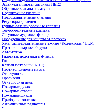
Задвижка клиновая латунная HERZ
Обратные клапана из латуни
Подпиточные клапаны
Предохранительные клапаны
Редукторы давления
Ручные балансировочные клапаны
Термосмесительные клапаны
Латунные муфтовые фильтры
Оборудование для защиты от протечек
Узлы распределительные этажные / Коллекторы / ПКМ
Противопожарное оборудование
Автоматика
Гидранты, подставки и фланцы
Головки
Клапан пожарный (КПЛ)
Противопожарные муфты
Огнетушители
Оросители
Огнеупорная пена
Пожарные рукава
Пожарные стволы
Пожарные шкафы
Приборы отопления
Алюминиевые радиаторы