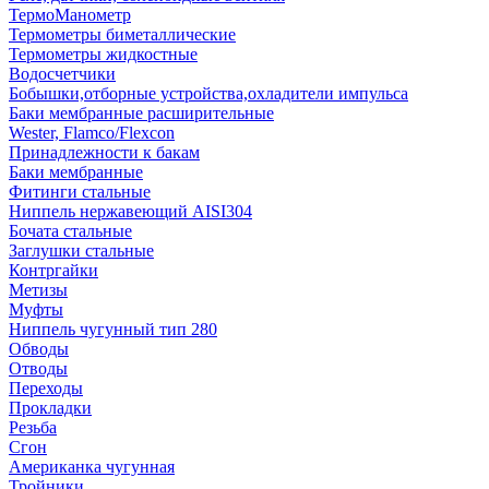
ТермоМанометр
Термометры биметаллические
Термометры жидкостные
Водосчетчики
Бобышки,отборные устройства,охладители импульса
Баки мембранные расширительные
Wester, Flamco/Flexcon
Принадлежности к бакам
Баки мембранные
Фитинги стальные
Ниппель нержавеющий AISI304
Бочата стальные
Заглушки стальные
Контргайки
Метизы
Муфты
Ниппель чугунный тип 280
Обводы
Отводы
Переходы
Прокладки
Резьба
Сгон
Американка чугунная
Тройники