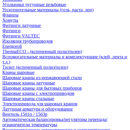
Угольники чугунные резьбовые
Уплотнительные материалы (гель, паста, лен)
Фланцы
Хомуты
Фитинги латунные
Фитинги
Фитинги VALTEC
Изоляция трубопроводов
Energoroll
ThermaECO - (вспененный полиэтилен)
Вспомогательные материалы и комплектующие (клей, лента и
т.д.)
Тилит (вспененный полиэтилен)
Краны шаровые
Шаровые краны из нержавеющей стали
Шаровые краны латунные
Шаровые краны для бытовых приборов
Шаровые краны с электроприводом
Шаровые краны стальные
Электропривода для шаровых кранов
Латунная арматура и оборудование
Вентиль 15б1п / 15б3р
Автоматическая балансировка/регуляторы перепада/
ограничители температуры
Воздухоотводчики автоматические и комплектующие