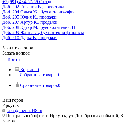
‎+7 (991) 434-57-59
Склад
Доб. 202
Евгения В., логистика
Доб. 204
Ольга Ж., бухгалтерия-офис
Доб. 205
Юлия К., продажи
Доб. 207
Артур К., продажи
Доб. 208
Эдгар М., руководитель ОП
Доб. 209
Жанна С., бухгалтерия-финансы
Доб. 210
Дарья В., продажи
Заказать звонок
Задать вопрос
Войти
Корзина
0
Избранные товары
0
Сравнение товаров
0
Ваш город
Иркутск
sales@thermal38.ru
Центральный офис: г. Иркутск, ул. Декабрьских событий, 8.
3 этаж