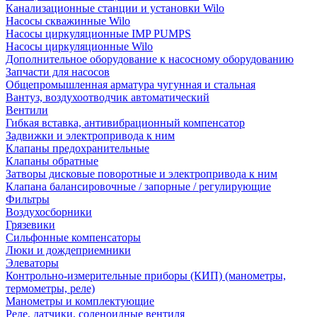
Канализационные станции и установки Wilo
Насосы скважинные Wilo
Насосы циркуляционные IMP PUMPS
Насосы циркуляционные Wilo
Дополнительное оборудование к насосному оборудованию
Запчасти для насосов
Общепромышленная арматура чугунная и стальная
Вантуз, воздухоотводчик автоматический
Вентили
Гибкая вставка, антивибрационный компенсатор
Задвижки и электропривода к ним
Клапаны предохранительные
Клапаны обратные
Затворы дисковые поворотные и электропривода к ним
Клапана балансировочные / запорные / регулирующие
Фильтры
Воздухосборники
Грязевики
Сильфонные компенсаторы
Люки и дождеприемники
Элеваторы
Контрольно-измерительные приборы (КИП) (манометры,
термометры, реле)
Манометры и комплектующие
Реле, датчики, соленоидные вентиля