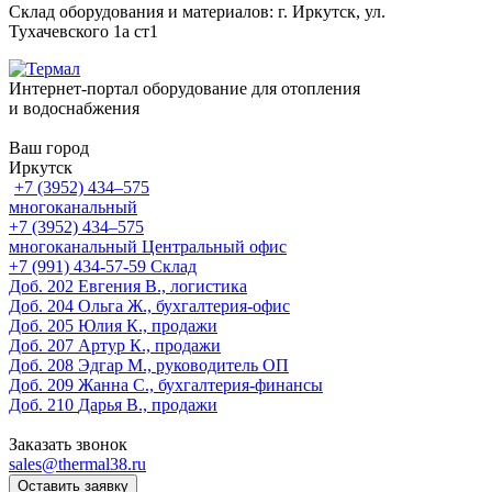
Склад оборудования и материалов: г. Иркутск, ул.
Тухачевского 1а ст1
Интернет-портал оборудование для отопления
и водоснабжения
Ваш город
Иркутск
+7 (3952) 434‒575
многоканальный
+7 (3952) 434‒575
многоканальный
Центральный офис
‎+7 (991) 434-57-59
Склад
Доб. 202
Евгения В., логистика
Доб. 204
Ольга Ж., бухгалтерия-офис
Доб. 205
Юлия К., продажи
Доб. 207
Артур К., продажи
Доб. 208
Эдгар М., руководитель ОП
Доб. 209
Жанна С., бухгалтерия-финансы
Доб. 210
Дарья В., продажи
Заказать звонок
sales@thermal38.ru
Оставить заявку