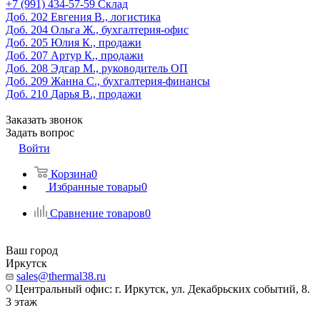
‎+7 (991) 434-57-59
Склад
Доб. 202
Евгения В., логистика
Доб. 204
Ольга Ж., бухгалтерия-офис
Доб. 205
Юлия К., продажи
Доб. 207
Артур К., продажи
Доб. 208
Эдгар М., руководитель ОП
Доб. 209
Жанна С., бухгалтерия-финансы
Доб. 210
Дарья В., продажи
Заказать звонок
Задать вопрос
Войти
Корзина
0
Избранные товары
0
Сравнение товаров
0
Ваш город
Иркутск
sales@thermal38.ru
Центральный офис: г. Иркутск, ул. Декабрьских событий, 8.
3 этаж