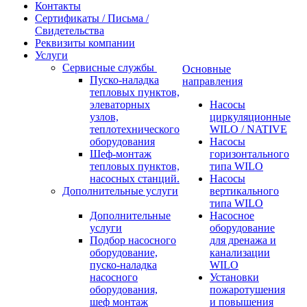
Контакты
Сертификаты / Письма /
Свидетельства
Реквизиты компании
Услуги
Сервисные службы
Основные
Пуско-наладка
направления
тепловых пунктов,
элеваторных
Насосы
узлов,
циркуляционные
теплотехнического
WILO / NATIVE
оборудования
Насосы
Шеф-монтаж
горизонтального
тепловых пунктов,
типа WILO
насосных станций.
Насосы
Дополнительные услуги
вертикального
типа WILO
Дополнительные
Насосное
услуги
оборудование
Подбор насосного
для дренажа и
оборудование,
канализации
пуско-наладка
WILO
насосного
Установки
оборудования,
пожаротушения
шеф монтаж
и повышения