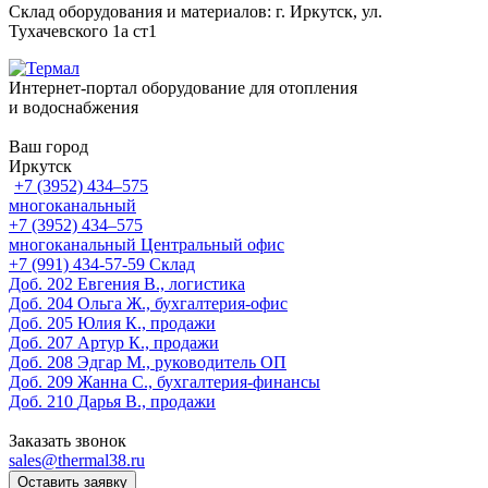
Склад оборудования и материалов: г. Иркутск, ул.
Тухачевского 1а ст1
Интернет-портал оборудование для отопления
и водоснабжения
Ваш город
Иркутск
+7 (3952) 434‒575
многоканальный
+7 (3952) 434‒575
многоканальный
Центральный офис
‎+7 (991) 434-57-59
Склад
Доб. 202
Евгения В., логистика
Доб. 204
Ольга Ж., бухгалтерия-офис
Доб. 205
Юлия К., продажи
Доб. 207
Артур К., продажи
Доб. 208
Эдгар М., руководитель ОП
Доб. 209
Жанна С., бухгалтерия-финансы
Доб. 210
Дарья В., продажи
Заказать звонок
sales@thermal38.ru
Оставить заявку