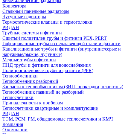
Биметаллические радиаторы
Конвектора
Стальный панельные радиаторы
Чугунные радиаторы
Термостатические клапаны и термоголовки
РИДАН
Трубные системы и фитинги
Сшитый полиэтилен трубы и фитинги PEX, PERT
Гофрированные трубы из нержавеющей стали и фитинги
Канализационные трубы и фитинги (внутренние/серые и
наружные/рыжие, чугунные)
Медные трубы и фитинги
ПНД трубы и фитинги для водоснабжения
Полипропиленовые трубы и фитинги (PPR)
Теплообменники
Теплообменник разборный
Запчасти к теплообменникам (ЗИП, прокладки, пластины)
Теплообменник паянный не разборный
Теплосчетчики
Принадлежности к приборам
Теплосчетчики квартирные и комплектующие
РИДАН
ТЭМ, РСМ, РМ, общедомовые теплосчетчики и КМЧ
Компания
О компании