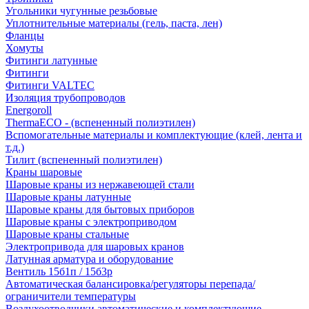
Угольники чугунные резьбовые
Уплотнительные материалы (гель, паста, лен)
Фланцы
Хомуты
Фитинги латунные
Фитинги
Фитинги VALTEC
Изоляция трубопроводов
Energoroll
ThermaECO - (вспененный полиэтилен)
Вспомогательные материалы и комплектующие (клей, лента и
т.д.)
Тилит (вспененный полиэтилен)
Краны шаровые
Шаровые краны из нержавеющей стали
Шаровые краны латунные
Шаровые краны для бытовых приборов
Шаровые краны с электроприводом
Шаровые краны стальные
Электропривода для шаровых кранов
Латунная арматура и оборудование
Вентиль 15б1п / 15б3р
Автоматическая балансировка/регуляторы перепада/
ограничители температуры
Воздухоотводчики автоматические и комплектующие