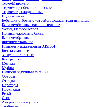
ТермоМанометр
Термометры биметаллические
Термометры жидкостные
Водосчетчики
Бобышки,отборные устройства,охладители импульса
Баки мембранные расширительные
Wester, Flamco/Flexcon
Принадлежности к бакам
Баки мембранные
Фитинги стальные
Ниппель нержавеющий AISI304
Бочата стальные
Заглушки стальные
Контргайки
Метизы
Муфты
Ниппель чугунный тип 280
Обводы
Отводы
Переходы
Прокладки
Резьба
Сгон
Американка чугунная
Тройники