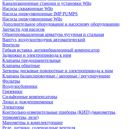
Канализационные станции и установки Wilo
Насосы скважинные Wilo
Насосы циркуляционные IMP PUMPS
Насосы циркуляционные Wilo
Дополнительное оборудование к насосному оборудованию
Запчасти для насосов
Общепромышленная арматура чугунная и стальная
Вантуз, воздухоотводчик автоматический
Вентили
Гибкая вставка, антивибрационный компенсатор
Задвижки и электропривода к ним
Клапаны предохранительные
Клапаны обратные
Затворы дисковые поворотные и электропривода к ним
Клапана балансировочные / запорные / регулирующие
Фильтры
Воздухосборники
Грязевики
Сильфонные компенсаторы
Люки и дождеприемники
Элеваторы
Контрольно-измерительные приборы (КИП) (манометры,
термометры, реле)
Манометры и комплектующие
Реле, датчики, соленоидные вентиля