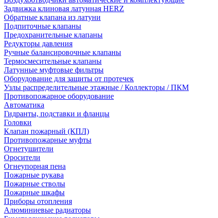
Задвижка клиновая латунная HERZ
Обратные клапана из латуни
Подпиточные клапаны
Предохранительные клапаны
Редукторы давления
Ручные балансировочные клапаны
Термосмесительные клапаны
Латунные муфтовые фильтры
Оборудование для защиты от протечек
Узлы распределительные этажные / Коллекторы / ПКМ
Противопожарное оборудование
Автоматика
Гидранты, подставки и фланцы
Головки
Клапан пожарный (КПЛ)
Противопожарные муфты
Огнетушители
Оросители
Огнеупорная пена
Пожарные рукава
Пожарные стволы
Пожарные шкафы
Приборы отопления
Алюминиевые радиаторы