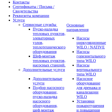
Контакты
Сертификаты / Письма /
Свидетельства
Реквизиты компании
Услуги
Сервисные службы
Основные
Пуско-наладка
направления
тепловых пунктов,
элеваторных
Насосы
узлов,
циркуляционные
теплотехнического
WILO / NATIVE
оборудования
Насосы
Шеф-монтаж
горизонтального
тепловых пунктов,
типа WILO
насосных станций.
Насосы
Дополнительные услуги
вертикального
типа WILO
Дополнительные
Насосное
услуги
оборудование
Подбор насосного
для дренажа и
оборудование,
канализации
пуско-наладка
WILO
насосного
Установки
оборудования,
пожаротушения
шеф монтаж
и повышения