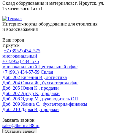
Склад оборудования и материалов: г. Иркутск, ул.
Тухачевского 1а ст1
Интернет-портал оборудование для отопления
и водоснабжения
Ваш город
Иркутск
+7 (3952) 434‒575
многоканальный
+7 (3952) 434‒575
многоканальный
Центральный офис
‎+7 (991) 434-57-59
Склад
Доб. 202
Евгения В., логистика
Доб. 204
Ольга Ж., бухгалтерия-офис
Доб. 205
Юлия К., продажи
Доб. 207
Артур К., продажи
Доб. 208
Эдгар М., руководитель ОП
Доб. 209
Жанна С., бухгалтерия-финансы
Доб. 210
Дарья В., продажи
Заказать звонок
sales@thermal38.ru
Оставить заявку