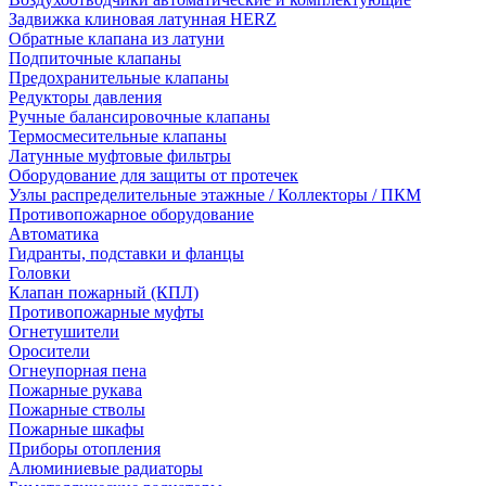
Задвижка клиновая латунная HERZ
Обратные клапана из латуни
Подпиточные клапаны
Предохранительные клапаны
Редукторы давления
Ручные балансировочные клапаны
Термосмесительные клапаны
Латунные муфтовые фильтры
Оборудование для защиты от протечек
Узлы распределительные этажные / Коллекторы / ПКМ
Противопожарное оборудование
Автоматика
Гидранты, подставки и фланцы
Головки
Клапан пожарный (КПЛ)
Противопожарные муфты
Огнетушители
Оросители
Огнеупорная пена
Пожарные рукава
Пожарные стволы
Пожарные шкафы
Приборы отопления
Алюминиевые радиаторы