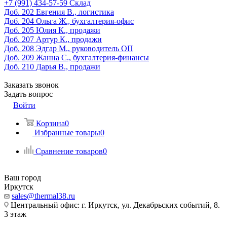
‎+7 (991) 434-57-59
Склад
Доб. 202
Евгения В., логистика
Доб. 204
Ольга Ж., бухгалтерия-офис
Доб. 205
Юлия К., продажи
Доб. 207
Артур К., продажи
Доб. 208
Эдгар М., руководитель ОП
Доб. 209
Жанна С., бухгалтерия-финансы
Доб. 210
Дарья В., продажи
Заказать звонок
Задать вопрос
Войти
Корзина
0
Избранные товары
0
Сравнение товаров
0
Ваш город
Иркутск
sales@thermal38.ru
Центральный офис: г. Иркутск, ул. Декабрьских событий, 8.
3 этаж