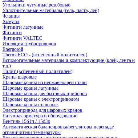
Угольники чугунные резьбовые
Уплотнительные материалы (гель, паста, лен)
Фланцы
Хомуты
Фитинги латунные
Фитинги
Фитинги VALTEC
Изоляция трубопроводов
Energoroll
ThermaECO - (вспененный полиэтилен)
Вспомогательные материалы и комплектующие (клей, лента и
т.д.)
Тилит (вспененный полиэтилен)
Краны шаровые
Шаровые краны из нержавеющей стали
Шаровые краны латунные
Шаровые краны для бытовых приборов
Шаровые краны с электроприводом
Шаровые краны стальные
Электропривода для шаровых кранов
Латунная арматура и оборудование
Вентиль 15б1п / 15б3р
Автоматическая балансировка/регуляторы перепада/
ограничители температуры
Воздухоотводчики автоматические и комплектующие