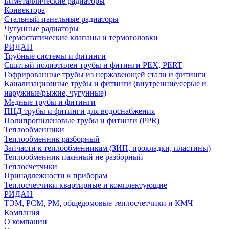
Биметаллические радиаторы
Конвектора
Стальный панельные радиаторы
Чугунные радиаторы
Термостатические клапаны и термоголовки
РИДАН
Трубные системы и фитинги
Сшитый полиэтилен трубы и фитинги PEX, PERT
Гофрированные трубы из нержавеющей стали и фитинги
Канализационные трубы и фитинги (внутренние/серые и
наружные/рыжие, чугунные)
Медные трубы и фитинги
ПНД трубы и фитинги для водоснабжения
Полипропиленовые трубы и фитинги (PPR)
Теплообменники
Теплообменник разборный
Запчасти к теплообменникам (ЗИП, прокладки, пластины)
Теплообменник паянный не разборный
Теплосчетчики
Принадлежности к приборам
Теплосчетчики квартирные и комплектующие
РИДАН
ТЭМ, РСМ, РМ, общедомовые теплосчетчики и КМЧ
Компания
О компании