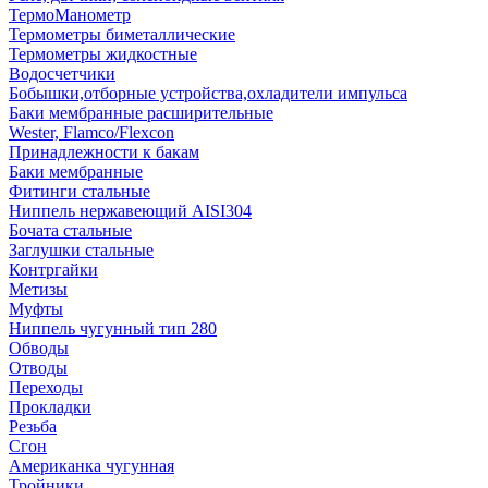
ТермоМанометр
Термометры биметаллические
Термометры жидкостные
Водосчетчики
Бобышки,отборные устройства,охладители импульса
Баки мембранные расширительные
Wester, Flamco/Flexcon
Принадлежности к бакам
Баки мембранные
Фитинги стальные
Ниппель нержавеющий AISI304
Бочата стальные
Заглушки стальные
Контргайки
Метизы
Муфты
Ниппель чугунный тип 280
Обводы
Отводы
Переходы
Прокладки
Резьба
Сгон
Американка чугунная
Тройники