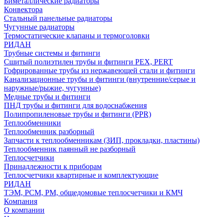
Биметаллические радиаторы
Конвектора
Стальный панельные радиаторы
Чугунные радиаторы
Термостатические клапаны и термоголовки
РИДАН
Трубные системы и фитинги
Сшитый полиэтилен трубы и фитинги PEX, PERT
Гофрированные трубы из нержавеющей стали и фитинги
Канализационные трубы и фитинги (внутренние/серые и
наружные/рыжие, чугунные)
Медные трубы и фитинги
ПНД трубы и фитинги для водоснабжения
Полипропиленовые трубы и фитинги (PPR)
Теплообменники
Теплообменник разборный
Запчасти к теплообменникам (ЗИП, прокладки, пластины)
Теплообменник паянный не разборный
Теплосчетчики
Принадлежности к приборам
Теплосчетчики квартирные и комплектующие
РИДАН
ТЭМ, РСМ, РМ, общедомовые теплосчетчики и КМЧ
Компания
О компании