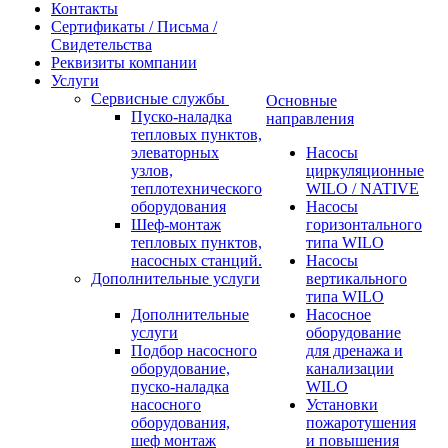
Контакты
Сертификаты / Письма /
Свидетельства
Реквизиты компании
Услуги
Сервисные службы
Основные
Пуско-наладка
направления
тепловых пунктов,
элеваторных
Насосы
узлов,
циркуляционные
теплотехнического
WILO / NATIVE
оборудования
Насосы
Шеф-монтаж
горизонтального
тепловых пунктов,
типа WILO
насосных станций.
Насосы
Дополнительные услуги
вертикального
типа WILO
Дополнительные
Насосное
услуги
оборудование
Подбор насосного
для дренажа и
оборудование,
канализации
пуско-наладка
WILO
насосного
Установки
оборудования,
пожаротушения
шеф монтаж
и повышения