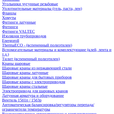
Угольники чугунные резьбовые
Уплотнительные материалы (гель, паста, лен)
Фланцы
Хомуты
Фитинги латунные
Фитинги
Фитинги VALTEC
Изоляция трубопроводов
Energoroll
ThermaECO - (вспененный полиэтилен)
Вспомогательные материалы и комплектующие (клей, лента и
т.д.)
Тилит (вспененный полиэтилен)
Краны шаровые
Шаровые краны из нержавеющей стали
Шаровые краны латунные
Шаровые краны для бытовых приборов
Шаровые краны с электроприводом
Шаровые краны стальные
Электропривода для шаровых кранов
Латунная арматура и оборудование
Вентиль 15б1п / 15б3р
Автоматическая балансировка/регуляторы перепада/
ограничители температуры
Воздухоотводчики автоматические и комплектующие