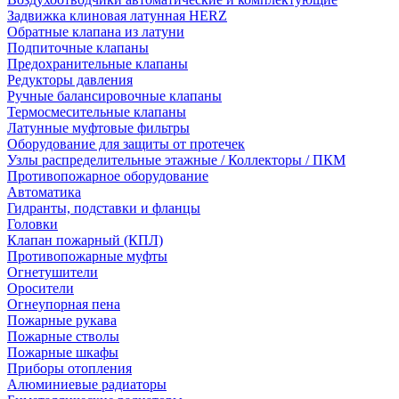
Задвижка клиновая латунная HERZ
Обратные клапана из латуни
Подпиточные клапаны
Предохранительные клапаны
Редукторы давления
Ручные балансировочные клапаны
Термосмесительные клапаны
Латунные муфтовые фильтры
Оборудование для защиты от протечек
Узлы распределительные этажные / Коллекторы / ПКМ
Противопожарное оборудование
Автоматика
Гидранты, подставки и фланцы
Головки
Клапан пожарный (КПЛ)
Противопожарные муфты
Огнетушители
Оросители
Огнеупорная пена
Пожарные рукава
Пожарные стволы
Пожарные шкафы
Приборы отопления
Алюминиевые радиаторы