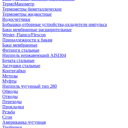
ТермоМанометр
Термометры биметаллические
Термометры жидкостные
Водосчетчики
Бобышки,отборные устройства,охладители импульса
Баки мембранные расширительные
Wester, Flamco/Flexcon
Принадлежности к бакам
Баки мембранные
Фитинги стальные
Ниппель нержавеющий AISI304
Бочата стальные
Заглушки стальные
Контргайки
Метизы
Муфты
Ниппель чугунный тип 280
Обводы
Отводы
Переходы
Прокладки
Резьба
Сгон
Американка чугунная
Тройники