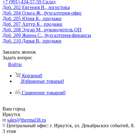
‎+7 (991) 434-57-59
Склад
Доб. 202
Евгения В., логистика
Доб. 204
Ольга Ж., бухгалтерия-офис
Доб. 205
Юлия К., продажи
Доб. 207
Артур К., продажи
Доб. 208
Эдгар М., руководитель ОП
Доб. 209
Жанна С., бухгалтерия-финансы
Доб. 210
Дарья В., продажи
Заказать звонок
Задать вопрос
Войти
Корзина
0
Избранные товары
0
Сравнение товаров
0
Ваш город
Иркутск
sales@thermal38.ru
Центральный офис: г. Иркутск, ул. Декабрьских событий, 8.
3 этаж