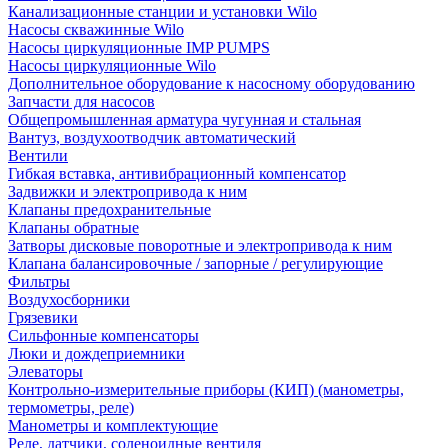
Канализационные станции и установки Wilo
Насосы скважинные Wilo
Насосы циркуляционные IMP PUMPS
Насосы циркуляционные Wilo
Дополнительное оборудование к насосному оборудованию
Запчасти для насосов
Общепромышленная арматура чугунная и стальная
Вантуз, воздухоотводчик автоматический
Вентили
Гибкая вставка, антивибрационный компенсатор
Задвижки и электропривода к ним
Клапаны предохранительные
Клапаны обратные
Затворы дисковые поворотные и электропривода к ним
Клапана балансировочные / запорные / регулирующие
Фильтры
Воздухосборники
Грязевики
Сильфонные компенсаторы
Люки и дождеприемники
Элеваторы
Контрольно-измерительные приборы (КИП) (манометры,
термометры, реле)
Манометры и комплектующие
Реле, датчики, соленоидные вентиля