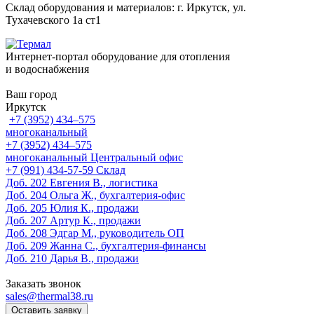
Склад оборудования и материалов: г. Иркутск, ул.
Тухачевского 1а ст1
Интернет-портал оборудование для отопления
и водоснабжения
Ваш город
Иркутск
+7 (3952) 434‒575
многоканальный
+7 (3952) 434‒575
многоканальный
Центральный офис
‎+7 (991) 434-57-59
Склад
Доб. 202
Евгения В., логистика
Доб. 204
Ольга Ж., бухгалтерия-офис
Доб. 205
Юлия К., продажи
Доб. 207
Артур К., продажи
Доб. 208
Эдгар М., руководитель ОП
Доб. 209
Жанна С., бухгалтерия-финансы
Доб. 210
Дарья В., продажи
Заказать звонок
sales@thermal38.ru
Оставить заявку