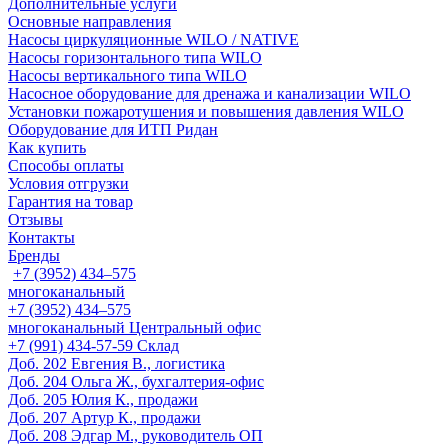
Дополнительные услуги
Основные направления
Насосы циркуляционные WILO / NATIVE
Насосы горизонтального типа WILO
Насосы вертикального типа WILO
Насосное оборудование для дренажа и канализации WILO
Установки пожаротушения и повышения давления WILO
Оборудование для ИТП Ридан
Как купить
Способы оплаты
Условия отгрузки
Гарантия на товар
Отзывы
Контакты
Бренды
+7 (3952) 434‒575
многоканальный
+7 (3952) 434‒575
многоканальный
Центральный офис
‎+7 (991) 434-57-59
Склад
Доб. 202
Евгения В., логистика
Доб. 204
Ольга Ж., бухгалтерия-офис
Доб. 205
Юлия К., продажи
Доб. 207
Артур К., продажи
Доб. 208
Эдгар М., руководитель ОП