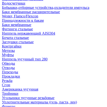
Водосчетчики
Бобышки,отборные устройства,охладители импульса
Баки мембранные расширительные
Wester, Flamco/Flexcon
Принадлежности к бакам
Баки мембранные
Фитинги стальные
Ниппель нержавеющий AISI304
Бочата стальные
Заглушки стальные
Контргайки
Метизы
Муфты
Ниппель чугунный тип 280
Обводы
Отводы
Переходы
Прокладки
Резьба
Сгон
Американка чугунная
Тройники
Угольники чугунные резьбовые
Уплотнительные материалы (гель, паста, лен)
Фланцы