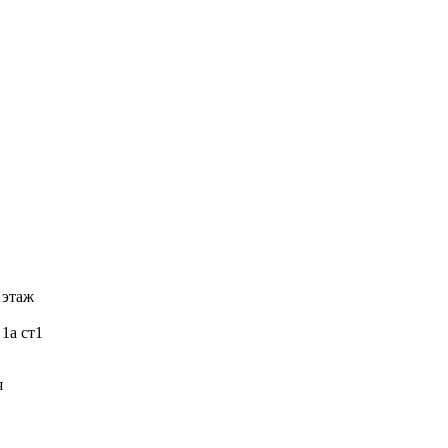
 этаж
 1а ст1
я