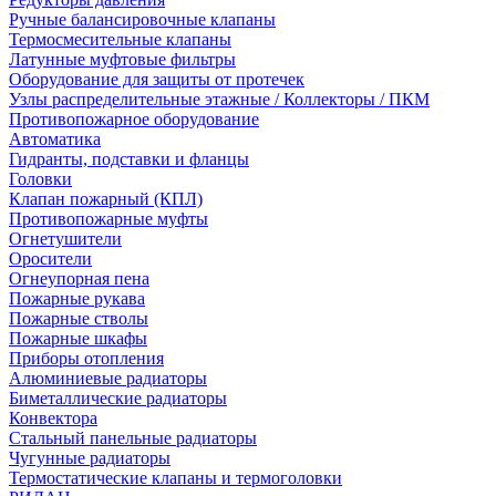
Ручные балансировочные клапаны
Термосмесительные клапаны
Латунные муфтовые фильтры
Оборудование для защиты от протечек
Узлы распределительные этажные / Коллекторы / ПКМ
Противопожарное оборудование
Автоматика
Гидранты, подставки и фланцы
Головки
Клапан пожарный (КПЛ)
Противопожарные муфты
Огнетушители
Оросители
Огнеупорная пена
Пожарные рукава
Пожарные стволы
Пожарные шкафы
Приборы отопления
Алюминиевые радиаторы
Биметаллические радиаторы
Конвектора
Стальный панельные радиаторы
Чугунные радиаторы
Термостатические клапаны и термоголовки