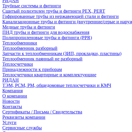
РИДАН
Трубные системы и фитинги
Сшитый полиэтилен трубы и фитинги PEX, PERT
Гофрированные трубы из нержавеющей стали и фитинги
Канализационные трубы и фитинги (внутренние/серые и нару
Медные трубы и фитинги
ПНД трубы и фитинги для водоснабжения
Полипропиленовые трубы и фитинги (PPR)
Теплообменники
Теплообменник разборный
Запчасти к теплообменникам (ЗИП, прокладки, пластины)
Теплообменник паянный не разборный
Теплосчетчики
Принадлежности к приборам
Теплосчетчики квартирные и комплектующие
РИДАН
ТЭМ, РСМ, РМ, общедомовые теплосчетчики и КМЧ
Компания
О компании
Новости
Контакты
Сертификаты / Письма / Свидетельства
Реквизиты компании
Услуги
Сервисные службы