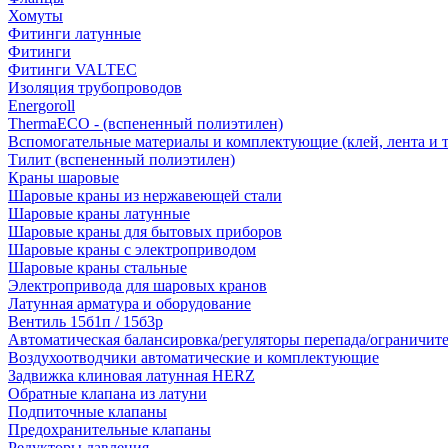
Хомуты
Фитинги латунные
Фитинги
Фитинги VALTEC
Изоляция трубопроводов
Energoroll
ThermaECO - (вспененный полиэтилен)
Вспомогательные материалы и комплектующие (клей, лента и т.
Тилит (вспененный полиэтилен)
Краны шаровые
Шаровые краны из нержавеющей стали
Шаровые краны латунные
Шаровые краны для бытовых приборов
Шаровые краны с электроприводом
Шаровые краны стальные
Электропривода для шаровых кранов
Латунная арматура и оборудование
Вентиль 15б1п / 15б3р
Автоматическая балансировка/регуляторы перепада/ограничит
Воздухоотводчики автоматические и комплектующие
Задвижка клиновая латунная HERZ
Обратные клапана из латуни
Подпиточные клапаны
Предохранительные клапаны
Редукторы давления