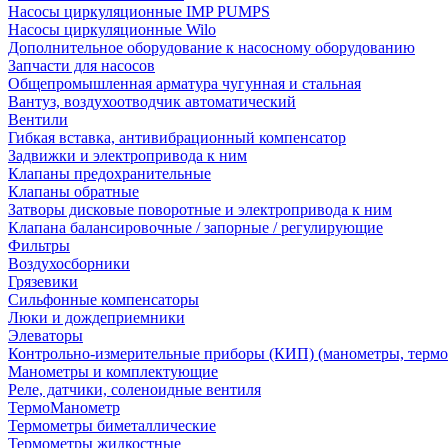
Насосы циркуляционные IMP PUMPS
Насосы циркуляционные Wilo
Дополнительное оборудование к насосному оборудованию
Запчасти для насосов
Общепромышленная арматура чугунная и стальная
Вантуз, воздухоотводчик автоматический
Вентили
Гибкая вставка, антивибрационный компенсатор
Задвижки и электропривода к ним
Клапаны предохранительные
Клапаны обратные
Затворы дисковые поворотные и электропривода к ним
Клапана балансировочные / запорные / регулирующие
Фильтры
Воздухосборники
Грязевики
Сильфонные компенсаторы
Люки и дождеприемники
Элеваторы
Контрольно-измерительные приборы (КИП) (манометры, термо
Манометры и комплектующие
Реле, датчики, соленоидные вентиля
ТермоМанометр
Термометры биметаллические
Термометры жидкостные