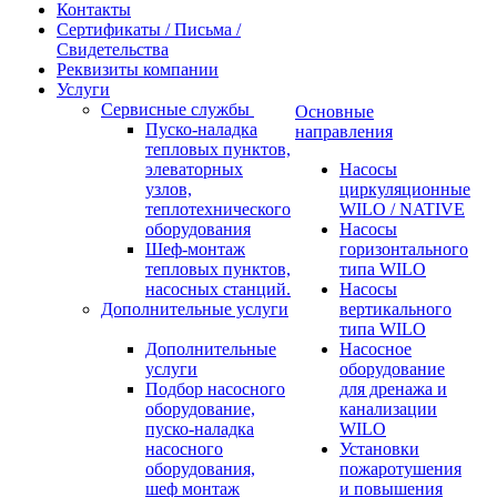
Контакты
Сертификаты / Письма /
Свидетельства
Реквизиты компании
Услуги
Сервисные службы
Основные
Пуско-наладка
направления
тепловых пунктов,
элеваторных
Насосы
узлов,
циркуляционные
теплотехнического
WILO / NATIVE
оборудования
Насосы
Шеф-монтаж
горизонтального
тепловых пунктов,
типа WILO
насосных станций.
Насосы
Дополнительные услуги
вертикального
типа WILO
Дополнительные
Насосное
услуги
оборудование
Подбор насосного
для дренажа и
оборудование,
канализации
пуско-наладка
WILO
насосного
Установки
оборудования,
пожаротушения
шеф монтаж
и повышения