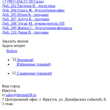
‎+7 (991) 434-57-59
Склад
Доб. 202
Евгения В., логистика
Доб. 204
Ольга Ж., бухгалтерия-офис
Доб. 205
Юлия К., продажи
Доб. 207
Артур К., продажи
Доб. 208
Эдгар М., руководитель ОП
Доб. 209
Жанна С., бухгалтерия-финансы
Доб. 210
Дарья В., продажи
Заказать звонок
Задать вопрос
Войти
Корзина
0
Избранные товары
0
Сравнение товаров
0
Ваш город
Иркутск
sales@thermal38.ru
Центральный офис: г. Иркутск, ул. Декабрьских событий, 8.
3 этаж