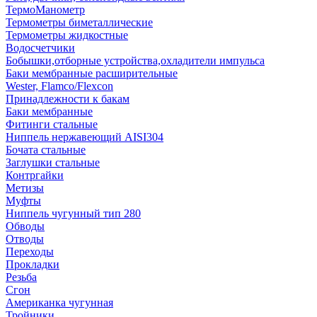
ТермоМанометр
Термометры биметаллические
Термометры жидкостные
Водосчетчики
Бобышки,отборные устройства,охладители импульса
Баки мембранные расширительные
Wester, Flamco/Flexcon
Принадлежности к бакам
Баки мембранные
Фитинги стальные
Ниппель нержавеющий AISI304
Бочата стальные
Заглушки стальные
Контргайки
Метизы
Муфты
Ниппель чугунный тип 280
Обводы
Отводы
Переходы
Прокладки
Резьба
Сгон
Американка чугунная
Тройники