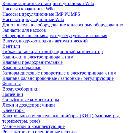
Канализационные станции и установки Wilo
Насосы скважинные Wilo
Насосы циркуляционные IMP PUMPS
Насосы циркуляционные Wilo
Дополнительное оборудование к насосному оборудованию
Запчасти для насосов
Общепромышленная арматура чугунная и стальная
Вантуз, воздухоотводчик автоматический
Вентили
Гибкая вставка, антивибрационный компенсатор
Задвижки и электропривода к ним
Клапаны предохранительные
Клапаны обратные
Затворы дисковые поворотные и электропривода к ним
Клапана балансировочные / запорные / регулирующие
Фильтры
Воздухосборники
Грязевики
Сильфонные компенсаторы
Люки и дождеприемники
Элеваторы
Контрольно-измерительные приборы (КИП) (манометры,
термометры, реле)
Манометры и комплектующие
Реле, датчики, соленоидные вентиля