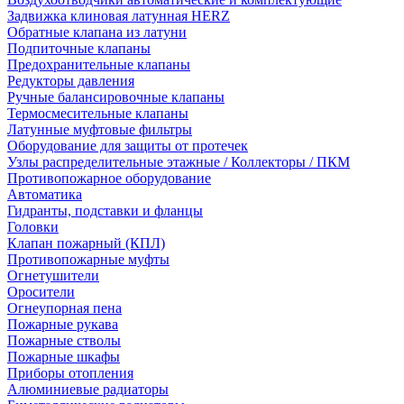
Задвижка клиновая латунная HERZ
Обратные клапана из латуни
Подпиточные клапаны
Предохранительные клапаны
Редукторы давления
Ручные балансировочные клапаны
Термосмесительные клапаны
Латунные муфтовые фильтры
Оборудование для защиты от протечек
Узлы распределительные этажные / Коллекторы / ПКМ
Противопожарное оборудование
Автоматика
Гидранты, подставки и фланцы
Головки
Клапан пожарный (КПЛ)
Противопожарные муфты
Огнетушители
Оросители
Огнеупорная пена
Пожарные рукава
Пожарные стволы
Пожарные шкафы
Приборы отопления
Алюминиевые радиаторы