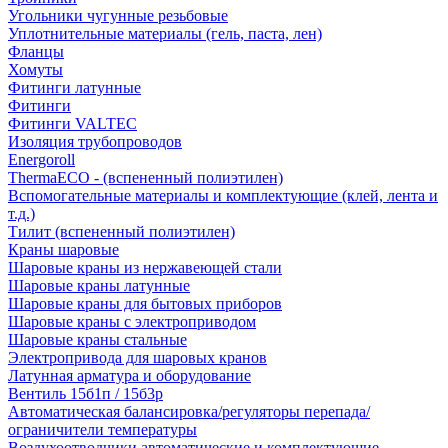
Угольники чугунные резьбовые
Уплотнительные материалы (гель, паста, лен)
Фланцы
Хомуты
Фитинги латунные
Фитинги
Фитинги VALTEC
Изоляция трубопроводов
Energoroll
ThermaECO - (вспененный полиэтилен)
Вспомогательные материалы и комплектующие (клей, лента и
т.д.)
Тилит (вспененный полиэтилен)
Краны шаровые
Шаровые краны из нержавеющей стали
Шаровые краны латунные
Шаровые краны для бытовых приборов
Шаровые краны с электроприводом
Шаровые краны стальные
Электропривода для шаровых кранов
Латунная арматура и оборудование
Вентиль 15б1п / 15б3р
Автоматическая балансировка/регуляторы перепада/
ограничители температуры
Воздухоотводчики автоматические и комплектующие