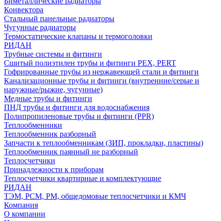
Биметаллические радиаторы
Конвектора
Стальный панельные радиаторы
Чугунные радиаторы
Термостатические клапаны и термоголовки
РИДАН
Трубные системы и фитинги
Сшитый полиэтилен трубы и фитинги PEX, PERT
Гофрированные трубы из нержавеющей стали и фитинги
Канализационные трубы и фитинги (внутренние/серые и
наружные/рыжие, чугунные)
Медные трубы и фитинги
ПНД трубы и фитинги для водоснабжения
Полипропиленовые трубы и фитинги (PPR)
Теплообменники
Теплообменник разборный
Запчасти к теплообменникам (ЗИП, прокладки, пластины)
Теплообменник паянный не разборный
Теплосчетчики
Принадлежности к приборам
Теплосчетчики квартирные и комплектующие
РИДАН
ТЭМ, РСМ, РМ, общедомовые теплосчетчики и КМЧ
Компания
О компании