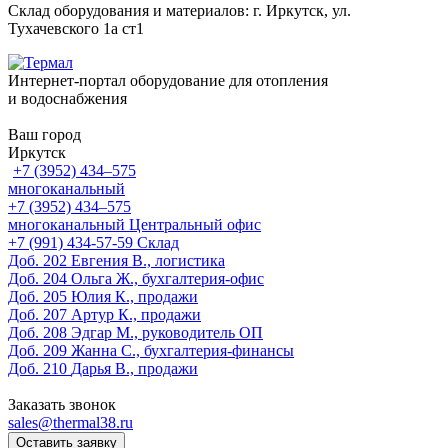
Склад оборудования и материалов: г. Иркутск, ул.
Тухачевского 1а ст1
Интернет-портал оборудование для отопления
и водоснабжения
Ваш город
Иркутск
+7 (3952) 434‒575
многоканальный
+7 (3952) 434‒575
многоканальный
Центральный офис
‎+7 (991) 434-57-59
Склад
Доб. 202
Евгения В., логистика
Доб. 204
Ольга Ж., бухгалтерия-офис
Доб. 205
Юлия К., продажи
Доб. 207
Артур К., продажи
Доб. 208
Эдгар М., руководитель ОП
Доб. 209
Жанна С., бухгалтерия-финансы
Доб. 210
Дарья В., продажи
Заказать звонок
sales@thermal38.ru
Оставить заявку