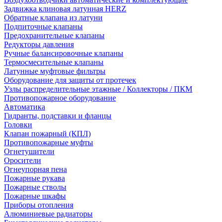
Задвижка клиновая латунная HERZ
Обратные клапана из латуни
Подпиточные клапаны
Предохранительные клапаны
Редукторы давления
Ручные балансировочные клапаны
Термосмесительные клапаны
Латунные муфтовые фильтры
Оборудование для защиты от протечек
Узлы распределительные этажные / Коллекторы / ПКМ
Противопожарное оборудование
Автоматика
Гидранты, подставки и фланцы
Головки
Клапан пожарный (КПЛ)
Противопожарные муфты
Огнетушители
Оросители
Огнеупорная пена
Пожарные рукава
Пожарные стволы
Пожарные шкафы
Приборы отопления
Алюминиевые радиаторы