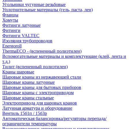
Угольники чугунные резьбовые
Уплотнительные материалы (гель, паста, лен)
Фланцы
Хомуты
Фитинги латунные
Фитинги
Фитинги VALTEC
Изоляция трубопроводов
Energoroll
ThermaECO - (вспененный полиэтилен)
Вспомогательные материалы и комплектующие (клей, лента и
т.д.)
Тилит (вспененный полиэтилен)
Краны шаровые
Шаровые краны из нержавеющей стали
Шаровые краны латунные
Шаровые краны для бытовых приборов
Шаровые краны с электроприводом
Шаровые краны стальные
Электропривода для шаровых кранов
Латунная арматура и оборудование
Вентиль 15б1п / 15б3р
Автоматическая балансировка/регуляторы перепада/
ограничители температуры
Воздухоотводчики автоматические и комплектующие