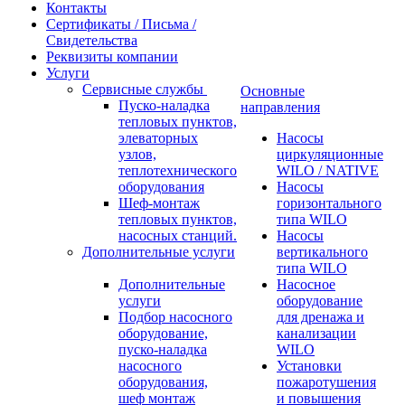
Контакты
Сертификаты / Письма /
Свидетельства
Реквизиты компании
Услуги
Сервисные службы
Основные
Пуско-наладка
направления
тепловых пунктов,
элеваторных
Насосы
узлов,
циркуляционные
теплотехнического
WILO / NATIVE
оборудования
Насосы
Шеф-монтаж
горизонтального
тепловых пунктов,
типа WILO
насосных станций.
Насосы
Дополнительные услуги
вертикального
типа WILO
Дополнительные
Насосное
услуги
оборудование
Подбор насосного
для дренажа и
оборудование,
канализации
пуско-наладка
WILO
насосного
Установки
оборудования,
пожаротушения
шеф монтаж
и повышения