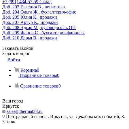
‎+7 (991) 434-57-59
Склад
Доб. 202
Евгения В., логистика
Доб. 204
Ольга Ж., бухгалтерия-офис
Доб. 205
Юлия К., продажи
Доб. 207
Артур К., продажи
Доб. 208
Эдгар М., руководитель ОП
Доб. 209
Жанна С., бухгалтерия-финансы
Доб. 210
Дарья В., продажи
Заказать звонок
Задать вопрос
Войти
Корзина
0
Избранные товары
0
Сравнение товаров
0
Ваш город
Иркутск
sales@thermal38.ru
Центральный офис: г. Иркутск, ул. Декабрьских событий, 8.
3 этаж