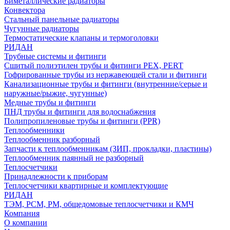
Биметаллические радиаторы
Конвектора
Стальный панельные радиаторы
Чугунные радиаторы
Термостатические клапаны и термоголовки
РИДАН
Трубные системы и фитинги
Сшитый полиэтилен трубы и фитинги PEX, PERT
Гофрированные трубы из нержавеющей стали и фитинги
Канализационные трубы и фитинги (внутренние/серые и
наружные/рыжие, чугунные)
Медные трубы и фитинги
ПНД трубы и фитинги для водоснабжения
Полипропиленовые трубы и фитинги (PPR)
Теплообменники
Теплообменник разборный
Запчасти к теплообменникам (ЗИП, прокладки, пластины)
Теплообменник паянный не разборный
Теплосчетчики
Принадлежности к приборам
Теплосчетчики квартирные и комплектующие
РИДАН
ТЭМ, РСМ, РМ, общедомовые теплосчетчики и КМЧ
Компания
О компании