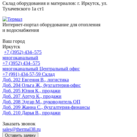
Склад оборудования и материалов: г. Иркутск, ул.
Тухачевского 1а ст1
Интернет-портал оборудование для отопления
и водоснабжения
Ваш город
Иркутск
+7 (3952) 434‒575
многоканальный
+7 (3952) 434‒575
многоканальный
Центральный офис
‎+7 (991) 434-57-59
Склад
Доб. 202
Евгения В., логистика
Доб. 204
Ольга Ж., бухгалтерия-офис
Доб. 205
Юлия К., продажи
Доб. 207
Артур К., продажи
Доб. 208
Эдгар М., руководитель ОП
Доб. 209
Жанна С., бухгалтерия-финансы
Доб. 210
Дарья В., продажи
Заказать звонок
sales@thermal38.ru
Оставить заявку