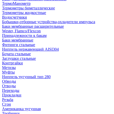
ТермоМанометр
Термометры биметаллические
Термометры жидкостные
Водосчетчики
Бобышки,отборные устройства,охладители импульса
Баки мембранные расширительные
Wester, Flamco/Flexcon
Принадлежности к бакам
Баки мембранные
Фитинги стальные
Ниппель нержавеющий AISI304
Бочата стальные
Заглушки стальные
Контргайки
Метизы
Муфты
Ниппель чугунный тип 280
Обводы
Отводы
Переходы
Прокладки
Резьба
Сгон
Американка чугунная
Тройники