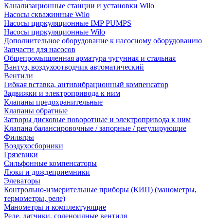
Канализационные станции и установки Wilo
Насосы скважинные Wilo
Насосы циркуляционные IMP PUMPS
Насосы циркуляционные Wilo
Дополнительное оборудование к насосному оборудованию
Запчасти для насосов
Общепромышленная арматура чугунная и стальная
Вантуз, воздухоотводчик автоматический
Вентили
Гибкая вставка, антивибрационный компенсатор
Задвижки и электропривода к ним
Клапаны предохранительные
Клапаны обратные
Затворы дисковые поворотные и электропривода к ним
Клапана балансировочные / запорные / регулирующие
Фильтры
Воздухосборники
Грязевики
Сильфонные компенсаторы
Люки и дождеприемники
Элеваторы
Контрольно-измерительные приборы (КИП) (манометры,
термометры, реле)
Манометры и комплектующие
Реле, датчики, соленоидные вентиля