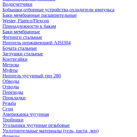
Водосчетчики
Бобышки,отборные устройства,охладители импульса
Баки мембранные расширительные
Wester, Flamco/Flexcon
Принадлежности к бакам
Баки мембранные
Фитинги стальные
Ниппель нержавеющий AISI304
Бочата стальные
Заглушки стальные
Контргайки
Метизы
Муфты
Ниппель чугунный тип 280
Обводы
Отводы
Переходы
Прокладки
Резьба
Сгон
Американка чугунная
Тройники
Угольники чугунные резьбовые
Уплотнительные материалы (гель, паста, лен)
Фланцы