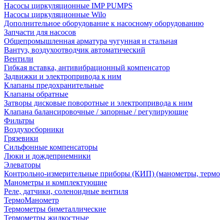
Насосы циркуляционные IMP PUMPS
Насосы циркуляционные Wilo
Дополнительное оборудование к насосному оборудованию
Запчасти для насосов
Общепромышленная арматура чугунная и стальная
Вантуз, воздухоотводчик автоматический
Вентили
Гибкая вставка, антивибрационный компенсатор
Задвижки и электропривода к ним
Клапаны предохранительные
Клапаны обратные
Затворы дисковые поворотные и электропривода к ним
Клапана балансировочные / запорные / регулирующие
Фильтры
Воздухосборники
Грязевики
Сильфонные компенсаторы
Люки и дождеприемники
Элеваторы
Контрольно-измерительные приборы (КИП) (манометры, термо
Манометры и комплектующие
Реле, датчики, соленоидные вентиля
ТермоМанометр
Термометры биметаллические
Термометры жидкостные