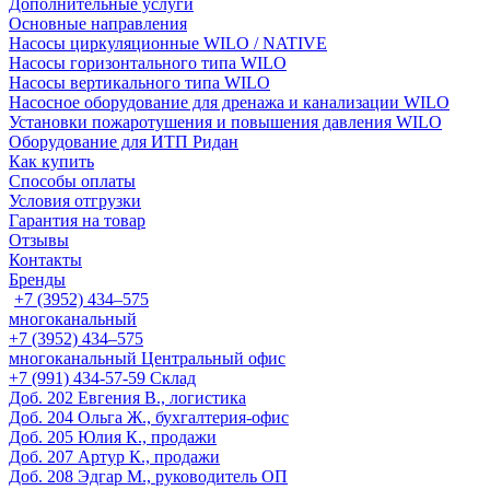
Дополнительные услуги
Основные направления
Насосы циркуляционные WILO / NATIVE
Насосы горизонтального типа WILO
Насосы вертикального типа WILO
Насосное оборудование для дренажа и канализации WILO
Установки пожаротушения и повышения давления WILO
Оборудование для ИТП Ридан
Как купить
Способы оплаты
Условия отгрузки
Гарантия на товар
Отзывы
Контакты
Бренды
+7 (3952) 434‒575
многоканальный
+7 (3952) 434‒575
многоканальный
Центральный офис
‎+7 (991) 434-57-59
Склад
Доб. 202
Евгения В., логистика
Доб. 204
Ольга Ж., бухгалтерия-офис
Доб. 205
Юлия К., продажи
Доб. 207
Артур К., продажи
Доб. 208
Эдгар М., руководитель ОП