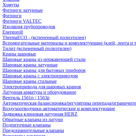
Хомуты
Фитинги латунные
Фитинги
Фитинги VALTEC
Изоляция трубопроводов
Energoroll
ThermaECO - (вспененный полиэтилен)
Вспомогательные материалы и комплектующие (клей, лента и т.
Тилит (вспененный полиэтилен)
Краны шаровые
Шаровые краны из нержавеющей стали
Шаровые краны латунные
Шаровые краны для бытовых приборов
Шаровые краны с электроприводом
Шаровые краны стальные
Электропривода для шаровых кранов
Латунная арматура и оборудование
Вентиль 15б1п / 15б3р
Автоматическая балансировка/регуляторы перепада/ограничит
Воздухоотводчики автоматические и комплектующие
Задвижка клиновая латунная HERZ
Обратные клапана из латуни
Подпиточные клапаны
Предохранительные клапаны
Редукторы давления