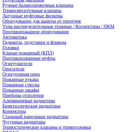
Ручные балансировочные клапаны
Термосмесительные клапаны
Латунные муфтовые фильтры
Оборудование для защиты от протечек
Узлы распределительные этажные / Коллекторы / ПКМ
Противопожарное оборудование
Автоматика
Гидранты, подставки и фланцы
Головки
Клапан пожарный (КПЛ)
Противопожарные муфты
Огнетушители
Оросители
Огнеупорная пена
Пожарные рукава
Пожарные стволы
Пожарные шкафы
Приборы отопления
Алюминиевые радиаторы
Биметаллические радиаторы
Конвектора
Стальный панельные радиаторы
Чугунные радиаторы
Термостатические клапаны и термоголовки