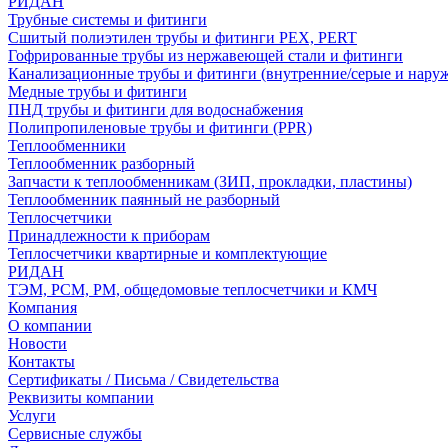
РИДАН
Трубные системы и фитинги
Сшитый полиэтилен трубы и фитинги PEX, PERT
Гофрированные трубы из нержавеющей стали и фитинги
Канализационные трубы и фитинги (внутренние/серые и нару
Медные трубы и фитинги
ПНД трубы и фитинги для водоснабжения
Полипропиленовые трубы и фитинги (PPR)
Теплообменники
Теплообменник разборный
Запчасти к теплообменникам (ЗИП, прокладки, пластины)
Теплообменник паянный не разборный
Теплосчетчики
Принадлежности к приборам
Теплосчетчики квартирные и комплектующие
РИДАН
ТЭМ, РСМ, РМ, общедомовые теплосчетчики и КМЧ
Компания
О компании
Новости
Контакты
Сертификаты / Письма / Свидетельства
Реквизиты компании
Услуги
Сервисные службы