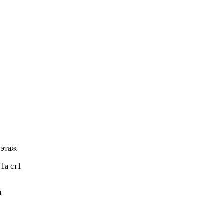
 этаж
 1а ст1
я